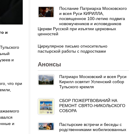
Послание Патриарха Московского
и всея Руси КИРИЛЛА,
посвященное 100-летию подвига
новомучеников и исповедников
Церкви Русской при изъятии церковных
го и
ценностей
Циркулярное письмо относительно
Тульского
пастырской работы с подростками
льный
узеев и
Анонсы
Патриарх Московский и всея Руси
Кирилл освятит Успенский собор
го, что при
Тульского кремля
земли,
СБОР ПОЖЕРТВОВАНИЙ НА
РЕМОНТ СВЯТО-НИКОЛЬСКОГО
СОБОРА
важаемого
ывался
енные и
Пастырские встречи и беседы с
родственниками мобилизованных