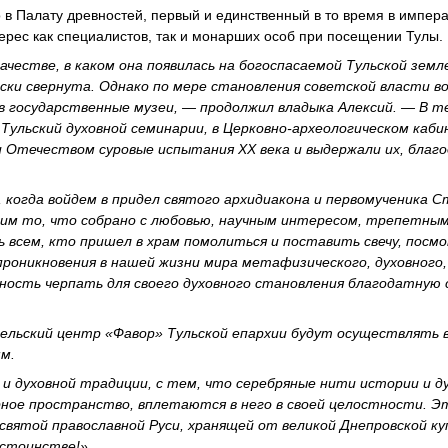
 в Палату древностей, первый и единственный в то время в импер
ерес как специалистов, так и монарших особ при посещении Тулы.
честве, в каком она появилась на богоспасаемой Тульской земл
ески свернута. Однако по мере становления советской власти в
 в государственные музеи, — продолжил владыка Алексий. — В т
Тульский духовной семинарии, в Церковно-археологическом каб
 Отечеством суровые испытания ХХ века и выдержали их, благо
, когда войдем в придел святого архидиакона и первомученика 
видим то, что собрано с любовью, научным интересом, трепетны
 всем, кто пришел в храм помолиться и поставить свечу, посм
роникновения в нашей жизни мира метафизического, духовного,
ость черпать для своего духовного становления благодатную 
ельский центр «Фавор» Тульской епархии будут осуществлять 
м.
 и духовной традиции, с тем, что серебряные нити истории и д
урное пространство, вплетаются в него в своей целостности. Э
святой православной Руси, хранящей от великой Днепровской ку
остоинстве!»