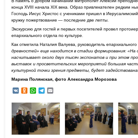
В память о добром начинании митрополит Алексий преподне
конца
XVIII
начала
XIX
века. Образ привлекателен редким нын
Господь Иисус Христос с учениками пришел в Иерусалимски
кружку пожертвование — последние две лепты.
Экскурсию для гостей и первых посетителей провел протоие
епархиального отдела по культуре.
Как отметила Наталия Валуева, руководитель епархиального 
древностей» еще находится в стадии формирования: «На 
насчитывает около двух тысяч экспонатов и при этом пр
выставок и просветительских мероприятий большая часть 
культурной точки зрения предметы, будет задействована
Марина Полянская, фото Александра Морозова
VK
Odnoklassniki
WhatsApp
Telegram
Email