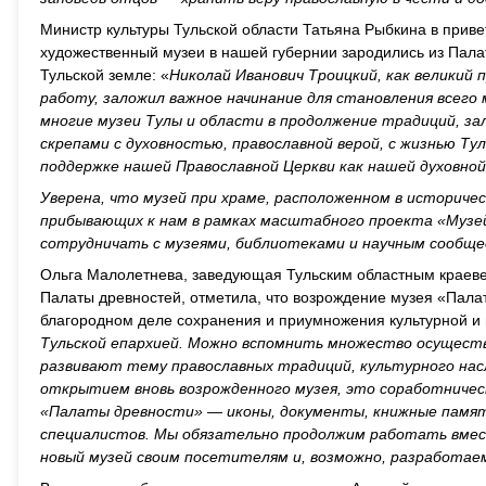
Министр культуры Тульской области Татьяна Рыбкина в приве
художественный музеи в нашей губернии зародились из Пала
Тульской земле: «
Николай Иванович Троицкий, как великий
работу, заложил важное начинание для становления всего м
многие музеи Тулы и области в продолжение традиций, з
скрепами с духовностью, православной верой, с жизнью Ту
поддержке нашей Православной Церкви как нашей духовно
Уверена, что музей при храме, расположенном в историче
прибывающих к нам в рамках масштабного проекта «Музе
сотрудничать с музеями, библиотеками и научным сообщ
Ольга Малолетнева, заведующая Тульским областным краеве
Палаты древностей, отметила, что возрождение музея «Пал
благородном деле сохранения и приумножения культурной и 
Тульской епархией. Можно вспомнить множество осущест
развивают тему православных традиций, культурного насл
открытием вновь возрожденного музея, это соработниче
«Палаты древности» — иконы, документы, книжные памят
специалистов. Мы обязательно продолжим работать вмес
новый музей своим посетителям и, возможно, разработа