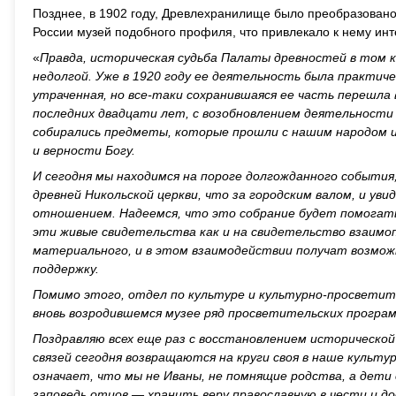
Позднее, в 1902 году, Древлехранилище было преобразовано
России музей подобного профиля, что привлекало к нему инт
«
Правда, историческая судьба Палаты древностей в том ка
недолгой. Уже в 1920 году ее деятельность была практич
утраченная, но все-таки сохранившаяся ее часть перешла
последних двадцати лет, с возобновлением деятельности 
собирались предметы, которые прошли с нашим народом и
и верности Богу.
И сегодня мы находимся на пороге долгожданного события
древней Никольской церкви, что за городским валом, и у
отношением. Надеемся, что это собрание будет помогать
эти живые свидетельства как и на свидетельство взаимоп
материального, и в этом взаимодействии получат возможн
поддержку.
Помимо этого, отдел по культуре и культурно-просветит
вновь возродившемся музее ряд просветительских програм
Поздравляю всех еще раз с восстановлением исторической
связей сегодня возвращаются на круги своя в наше культ
означает, что мы не Иваны, не помнящие родства, а дети 
заповедь отцов — хранить веру православную в чести и д