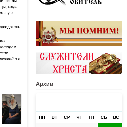
ой школы
цы, когда
рковную
едседатель
ты
 которая
ских
ческой и с
Архив
АВГУСТ 2026
«
»
ПН
ВТ
СР
ЧТ
ПТ
СБ
ВС