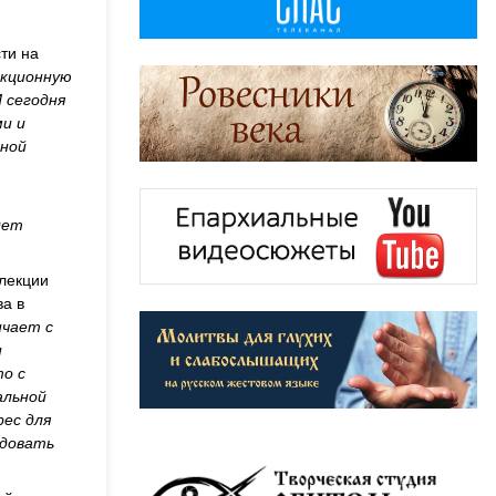
ти на
екционную
И сегодня
и и
вной
дет
лекции
а в
ичает с
и
то с
альной
ес для
ндовать