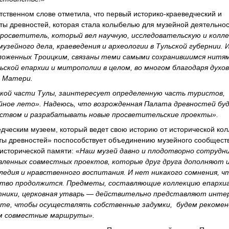
тственном слове отметила, что первый историко-краеведческий и
ты древностей, которая стала колыбелью для музейной деятельнос
 просветитель, который вел научную, исследовательскую и колл
узейного дела, краеведения и археологии в Тульской губернии. 
аложенных Троицким, связаны теми самыми сохранившимся нитям
льской епархии и митрополии в целом, во многом благодаря духо
й Матери.
ской части Тулы, заинтересует определенную часть туристов,
йное лето». Надеюсь, что возрожденная Палата древностей бу
еством и разрабатывать новые просветительские проекты».
дческим музеем, который ведет свою историю от исторической кол
аты древностей» поспособствует объединению музейного сообществ
исторической памяти: «
Наш музей давно и плодотворно сотрудн
вленных совместных проектов, которые друг друга дополняют 
едия и нравственного воспитания. И нет никакого сомнения, ч
ство продолжится. Предметы, составляющие коллекцию епархи
ники, церковная утварь — действительно представляют интер
те, чтобы осуществлять собственные задумки, будем рекоме
ем совместные маршруты».