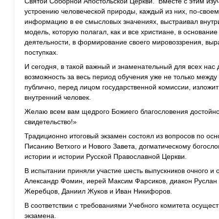
Святой Соборной Апостольской Церкви. Вместе с этим изу
устроению человеческой природы, каждый из них, по-свое
информацию в ее смысловых значениях, выстраивал внут
модель, которую полагал, как и все христиане, в основание
деятельности, в формирование своего мировоззрения, выр
поступках.
И сегодня, в такой важный и знаменательный для всех нас
возможность за весь период обучения уже не только между
публично, перед лицом государственной комиссии, изложить
внутренний человек.
Желаю всем вам щедрого Божиего благословения достойно
свидетельство!»
Традиционно итоговый экзамен состоял из вопросов по о
Писанию Ветхого и Нового Завета, догматическому богосло
истории и истории Русской Православной Церкви.
В испытании приняли участие шесть выпускников очного и 
Александр Фомин, иерей Максим Фарсиков, диакон Руслан 
Жеребцов, Даниил Жуков и Иван Никифоров.
В соответствии с требованиями Учебного комитета осущес
экзамена.