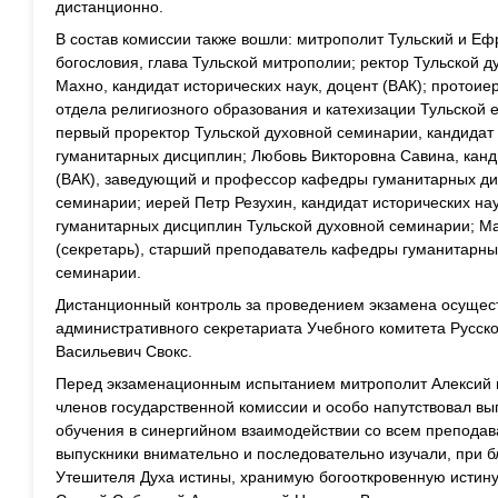
дистанционно.
В состав комиссии также вошли: митрополит Тульский и Еф
богословия, глава Тульской митрополии; ректор Тульской 
Махно, кандидат исторических наук, доцент (ВАК); протоие
отдела религиозного образования и катехизации Тульской 
первый проректор Тульской духовной семинарии, кандидат
гуманитарных дисциплин; Любовь Викторовна Савина, канд
(ВАК), заведующий и профессор кафедры гуманитарных ди
семинарии; иерей Петр Резухин, кандидат исторических н
гуманитарных дисциплин Тульской духовной семинарии; М
(секретарь), старший преподаватель кафедры гуманитарны
семинарии.
Дистанционный контроль за проведением экзамена осущес
административного секретариата Учебного комитета Русск
Васильевич Свокс.
Перед экзаменационным испытанием митрополит Алексий 
членов государственной комиссии и особо напутствовал вып
обучения в синергийном взаимодействии со всем препода
выпускники внимательно и последовательно изучали, при б
Утешителя Духа истины, хранимую богооткровенную истин