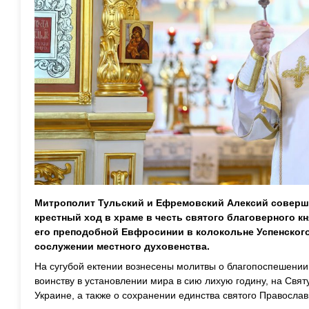
Митрополит Тульский и Ефремовский Алексий соверш
крестный ход в храме в честь святого благоверного к
его преподобной Евфросинии в колокольне Успенского
сослужении местного духовенства.
На сугубой ектении вознесены молитвы о благопоспешени
воинству в установлении мира в сию лихую годину, на Свя
Украине, а также о сохранении единства святого Православ