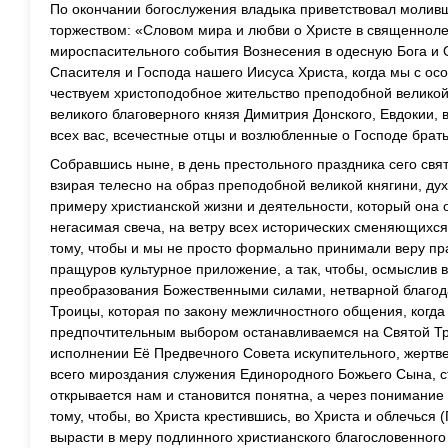
По окончании богослужения владыка приветствовал моливш
торжеством: «Словом мира и любви о Христе в священнол
мироспасительного события Вознесения в одесную Бога и
Спасителя и Господа нашего Иисуса Христа, когда мы с о
чествуем христоподобное жительство преподобной великой 
великого благоверного князя Димитрия Донского, Евдокии, 
всех вас, всечестные отцы и возлюбленные о Господе брать
Собравшись ныне, в день престольного праздника сего свя
взирая телесно на образ преподобной великой княгини, д
примеру христианской жизни и деятельности, который она о
негасимая свеча, на ветру всех исторических сменяющихся 
тому, чтобы и мы не просто формально принимали веру пр
пращуров культурное приложение, а так, чтобы, осмыслив 
преобразования Божественными силами, нетварной благо
Троицы, которая по закону межличностного общения, когд
предпочтительным выбором останавливаемся на Святой Т
исполнении Её Предвечного Совета искупительного, жертве
всего мироздания служения Единородного Божьего Сына, 
открывается нам и становится понятна, а через понимание
тому, чтобы, во Христа крестившись, во Христа и облечься (
вырасти в меру подлинного христианского благословенного