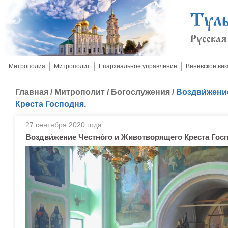
Митрополия
Митрополит
Епархиальное управление
Веневское вик
Главная
/
Митрополит
/
Богослужения
/
Воздви́жени
Креста Господня.
27 сентября 2020 года.
Воздви́жение Честно́го и Животворящего Креста Гос