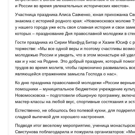
и России во время увлекательных исторических квестов».
Участница праздника Алиса Савченко, юная прихожанка Св
знакома с историей родного края: «Новомосковск моложе Ту
у нашего города уже есть своя славная история и свои зам
которых – празднование Дня православной молодежи в сте
Гости праздника из Сирии Махфуд Битар и Хазим Юсиф с р
торжестве: «Мы все одной веры и поэтому счастливы возм
молодежью России и увидеть, что в этом монастыре ей уде
как и у нас на Родине. Это добрый праздник, который помо
трудов во время молитв, чтобы гармонично развивались вс
являющейся отражением замысла Господа о нас».
Ко дню праздника православной молодежи «России верные
помощники – муниципальное бюджетное учреждение культу
Новомосковска – подготовили обширную программу, вклю
мастер-классы на любой вкус, спортивные состязания и эст
Естественно, не обошлось без полевой кухни, для подкрепл
сладкой выпечкой для хорошего настроения.
Подводя итог веселому мероприятию, ученица монастырск
Свистунова поблагодарила и пожурила организаторов: «Мне