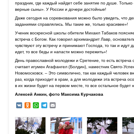
праздник, где каждый найдет себе занятие по душе. Только
верные сыны». У России и дочери достойные!
Даже сегодня на соревнования можно было увидеть, что дев
заданиями справлялись. Мы такие же, только красивее»!
Ученик воскресной школы обители Михаил Табаков поясняет
встреча с Богом. Как говорил архимандрит Лавр, основател
чувствуют эту встречу и принимают Господа, то так и идут д
идет, то все беды и напасти можно пережить»!
День православной молодежи и Сретение, то есть встреча 
считает игумен Агафангел (Болдин), наместник Свято-Успен
Новомосковск. – Это символично, так как каждый человек вн
раз, когда приходит в храм, а для молодежи эта встреча ос
в их жизни будет на первом месте, то все остальное будет 
Алексей Анкин, фото Максима Курчакова
VK
Odnoklassniki
WhatsApp
Telegram
Email