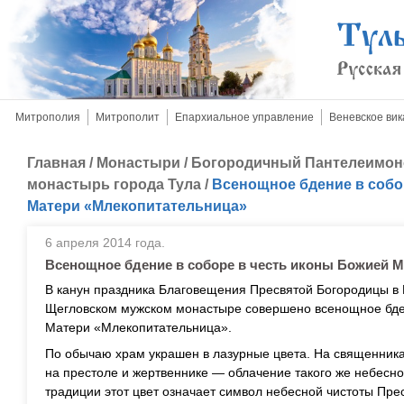
Митрополия
Митрополит
Епархиальное управление
Веневское вик
Главная
/
Монастыри
/
Богородичный Пантелеимон
монастырь города Тула
/
Всенощное бдение в собо
Матери «Млекопитательница»
6 апреля 2014 года.
Всенощное бдение в соборе в честь иконы Божией 
В канун праздника Благовещения Пресвятой Богородицы 
Щегловском мужском монастыре совершено всенощное бден
Матери «Млекопитательница».
По обычаю храм украшен в лазурные цвета. На священника
на престоле и жертвеннике — облачение такого же небесно
традиции этот цвет означает символ небесной чистоты Пр