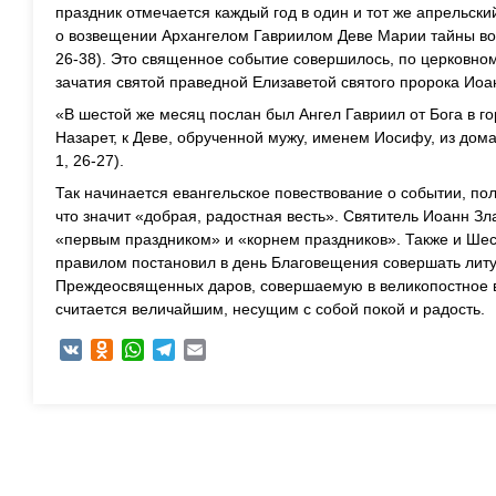
праздник отмечается каждый год в один и тот же апрельс
о возвещении Архангелом Гавриилом Деве Марии тайны воп
26-38). Это священное событие совершилось, по церковно
зачатия святой праведной Елизаветой святого пророка Иоа
«В шестой же месяц послан был Ангел Гавриил от Бога в г
Назарет, к Деве, обрученной мужу, именем Иосифу, из дом
1, 26-27).
Так начинается евангельское повествование о событии, п
что значит «добрая, радостная весть». Святитель Иоанн З
«первым праздником» и «корнем праздников». Также и Ше
правилом постановил в день Благовещения совершать литу
Преждеосвященных даров, совершаемую в великопостное в
считается величайшим, несущим с собой покой и радость.
VK
Odnoklassniki
WhatsApp
Telegram
Email