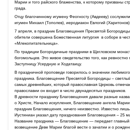
Марии и того райского блаженства, к которому призваны с
града.
Отцу благочинному игумену Феогносту (Авдееву) сослужили
игумен Михаил (Тополев), иеродиакон Евлогий (Харитонов)
7 апреля, в праздник Благовещения Пресвятой Богородицы
обители совершена Божественная литургия в соборе в чес
«Млекопитательница».
По традиции Богородичные праздники в Щегловском монас
богомольцев. Это живое свидетельство того, как ревностн
Заступницу Усердную и Ходатаицу.
В праздничной проповеди говорилось о значении любимо
праздника. Благовещение Пресвятой Богородицы – светлый
самых древнейших, который православная Церковь отмечает
православии он входит в число двунадесятых праздников.
В древности празднику Благовещения давали разные назва
о Христе, Начало искупления, Благовещение ангела Марии.
праздник Благовещения, ничего неизвестно. Известно лишь,
Иустиниан указал дату празднования Благовещения – 25 ма
Название праздника — Благовещение — передает главный 
возвещение Деве Марии благой вести о зачатии и о рожде