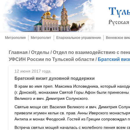
Митрополия
Митрополит
Епархиальное управление
Веневское вик
Главная
/
Отделы
/
Отдел по взаимодействию с пе
УФСИН России по Тульской области
/
Братский ви
12 июня 2017 года.
Братский визит духовной поддержки
В храм во имя преп. Максима Исповедника, который наход
(г. Донской), монахами Святой Горы Афон были принесены
Великого и вмч. Димитрия Солунского.
Святые мощи свт. Василия Великого и вмч. Димитрия Солу
привезли игумен кельи св. прав. Анны Иверского монасты
Антипа и монах Феодосий. Гостей из Греции сопровождал п
Встреча святых мощей началась с молебного пения всем с