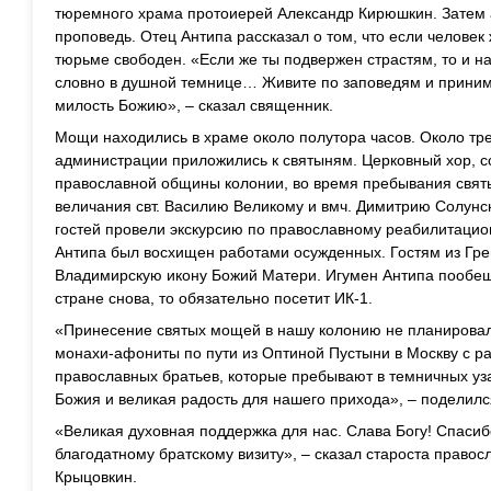
тюремного храма протоиерей Александр Кирюшкин. Затем 
проповедь. Отец Антипа рассказал о том, что если человек 
тюрьме свободен. «Если же ты подвержен страстям, то и н
словно в душной темнице… Живите по заповедям и принима
милость Божию», – сказал священник.
Мощи находились в храме около полутора часов. Около тр
администрации приложились к святыням. Церковный хор, с
православной общины колонии, во время пребывания святы
величания свт. Василию Великому и вмч. Димитрию Солунс
гостей провели экскурсию по православному реабилитацио
Антипа был восхищен работами осужденных. Гостям из Гре
Владимирскую икону Божий Матери. Игумен Антипа пообеща
стране снова, то обязательно посетит ИК-1.
«Принесение святых мощей в нашу колонию не планировало
монахи-афониты по пути из Оптиной Пустыни в Москву с ра
православных братьев, которые пребывают в темничных уза
Божия и великая радость для нашего прихода», – поделил
«Великая духовная поддержка для нас. Слава Богу! Спасиб
благодатному братскому визиту», – сказал староста право
Крыцовкин.