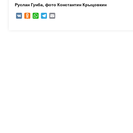
Руслан Гунба, ф
ото Константин Крыцовкин
VK
Odnoklassniki
WhatsApp
Telegram
Email