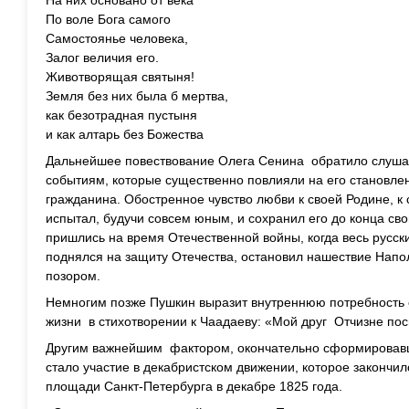
На них основано от века
По воле Бога самого
Самостоянье человека,
Залог величия его.
Животворящая святыня!
Земля без них была б мертва,
как безотрадная пустыня
и как алтарь без Божества
Дальнейшее повествование Олега Сенина обратило слушат
событиям, которые существенно повлияли на его становлен
гражданина. Обостренное чувство любви к своей Родине, к
испытал, будучи совсем юным, и сохранил его до конца сво
пришлись на время Отечественной войны, когда весь русски
поднялся на защиту Отечества, остановил нашествие Напол
позором.
Немногим позже Пушкин выразит внутреннюю потребность с
жизни в стихотворении к Чаадаеву: «Мой друг Отчизне по
Другим важнейшим фактором, окончательно сформировавш
стало участие в декабристском движении, которое закончи
площади Санкт-Петербурга в декабре 1825 года.