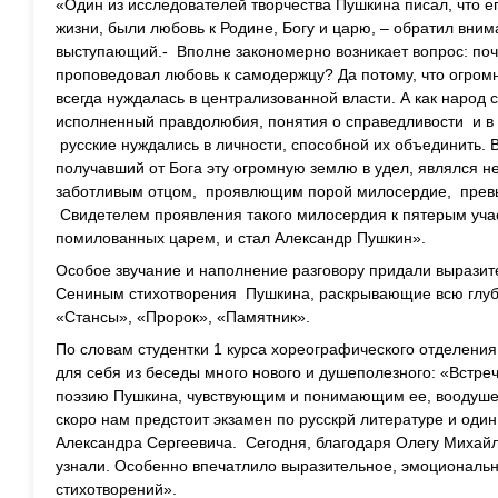
«Один из исследователей творчества Пушкина писал, что ег
жизни, были любовь к Родине, Богу и царю, – обратил вни
выступающий.- Вполне закономерно возникает вопрос: поч
проповедовал любовь к самодержцу? Да потому, что огром
всегда нуждалась в централизованной власти. А как народ 
исполненный правдолюбия, понятия о справедливости и в
русские нуждались в личности, способной их объединить. В
получавший от Бога эту огромную землю в удел, являлся не
заботливым отцом, проявлющим порой милосердие, прев
Свидетелем проявления такого милосердия к пятерым учас
помилованных царем, и стал Александр Пушкин».
Особое звучание и наполнение разговору придали вырази
Сениным стихотворения Пушкина, раскрывающие всю глуби
«Стансы», «Пророк», «Памятник».
По словам студентки 1 курса хореографического отделени
для себя из беседы много нового и душеполезного: «Встре
поэзию Пушкина, чувствующим и понимающим ее, воодушев
скоро нам предстоит экзамен по русскрй литературе и один
Александра Сергеевича. Сегодня, благодаря Олегу Михайл
узнали. Особенно впечатлило выразительное, эмоциональ
стихотворений».