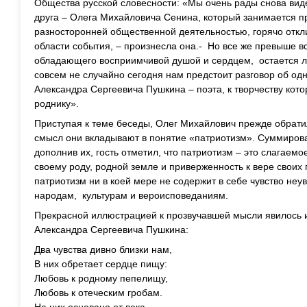
Общества русской словесности: «Мы очень рады снова виде
друга – Олега Михайловича Сенина, который занимается 
разносторонней общественной деятельностью, горячо откл
области события, – произнесла она.- Но все же превыше вс
обладающего восприимчивой душой и сердцем, остается л
совсем не случайно сегодня нам предстоит разговор об одн
Александра Сергеевича Пушкина – поэта, к творчеству кото
роднику».
Приступая к теме беседы, Олег Михайлович прежде обратил
смысл они вкладывают в понятие «патриотизм». Суммиров
дополнив их, гость отметил, что патриотизм – это слагаемо
своему роду, родной земле и приверженность к вере своих
патриотизм ни в коей мере не содержит в себе чувство неу
народам, культурам и вероисповеданиям.
Прекрасной иллюстрацией к прозвучавшей мысли явилось 
Александра Сергеевича Пушкина:
Два чувства дивно близки нам,
В них обретает сердце пищу:
Любовь к родному пепелищу,
Любовь к отеческим гробам.