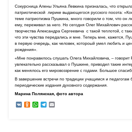
Сокурсница Алены Ульяна Левкина призналась, что открыла
патриотической лирике выдающегося русского пооэта: «Ко
теме патриотизма Пушкина, много говорили о том, что он 
ему, переживал за него. Но сегодня Олег Михайлович расск
творчества Александра Сергеевича с такой теплотой, с так
что эти чувства передались и мне. Теперь мне, кажется, Пу
в первую очередь, как человек, котороый умел любить и цен
рождения».
«Мне понравилось слушать Олега Михайловича, – говорит 
увлекательно рассказывал о Пушкине, приводил такие интер
как менялось его мировоззрение с годами. Большое спасиб
В завершение встречи по традиции учащимся и педагогам 
периодические издания духовного содержания.
Марина Полянская, ф
ото автора
VK
Odnoklassniki
WhatsApp
Telegram
Email