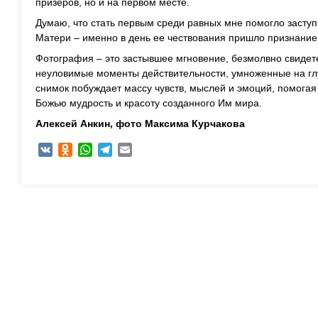
призеров, но и на первом месте.
Думаю, что стать первым среди равных мне помогло засту
Матери – именно в день ее чествования пришло признание
Фотография – это застывшее мгновение, безмолвно свиде
неуловимые моменты действительности, умноженные на гл
снимок побуждает массу чувств, мыслей и эмоций, помогая
Божью мудрость и красоту созданного Им мира.
Алексей Анкин, фото Максима Курчакова
VK
Odnoklassniki
WhatsApp
Telegram
Email