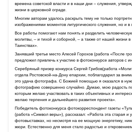
времена советской власти и в наши дни – служения, утвер
жизни в церковной ограде.
Многим авторам удалось раскрыть тему не только портре
изображениями моментов литургического служения, но и в
Все работы помогают нам понять и разделить человеческу
молитвы, – и тихой и соборной, – а также от нашей жизни в
Таинствах».
Занявший третье место Алесей Горохов (работа «После гро
предложил привлечь к участию в фотоконкурсе авторов с инт
Серебряный призер конкурса Сергей Грибов(работа «Моли
отдела Ростовской-на-Дону епархии, поблагодарил за вним
это удача фотографа. С Божией помощью я оказался в нуж
фотографию совершенно случайно. Думаю, мою радость п
которым желаю участвовать в таких объективных и интерес
желаю терпения и дальнейшего развития проекта».
Победитель фотоконкурса фотокорреспондент газеты «Туль
(работа «Символ веры»), рассказал: «Работа эта старая и 
фотовыставках, но несмотря на ее мощную энергетику, ник
жюри. Естественно для меня стало радостью и откровением,