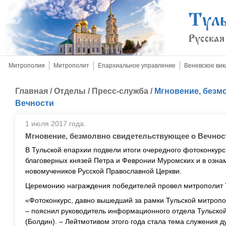
Митрополия
Митрополит
Епархиальное управление
Веневское вик
Главная
/
Отделы
/
Пресс-служба
/
Мгновение, безм
Вечности
1 июля 2017 года.
Мгновение, безмолвно свидетельствующее о Вечнос
В Тульской епархии подвели итоги очередного фотоконкурс
благоверных князей Петра и Февронии Муромских и в озна
новомучеников Русской Православной Церкви.
Церемонию награждения победителей провел митрополит 
«Фотоконкурс, давно вышедший за рамки Тульской митропол
– пояснил руководитель информационного отдела Тульско
(Болдин). – Лейтмотивом этого года стала тема служения д