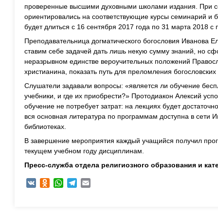
проверенные высшими духовными школами издания. При с
ориентировались на соответствующие курсы семинарий и бо
будет длиться с 16 сентября 2017 года по 31 марта 2018 с
Преподавательница догматического богословия Иванова Е
ставим себе задачей дать лишь некую сумму знаний, но с
неразрывном единстве вероучительных положений Правосл
христианина, показать путь для преломления богословских
Слушатели задавали вопросы: «является ли обучение бесп
учебники, и где их приобрести?» Протодиакон Алексий успо
обучение не потребует затрат: на лекциях будет достаточно
вся основная литература по программам доступна в сети И
библиотеках.
В завершение мероприятия каждый учащийся получил про
текущем учебном году дисциплинам.
Пресс-служба отдела религиозного образования и кат
VK
Odnoklassniki
WhatsApp
Telegram
Email