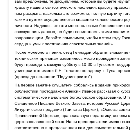
вам предложены, те дисциплины, которые вы будете изуча
красоту нашего святоотеческого наследия, красоту правосл
нам раскрыть, насколько это возможно, полную картину того
какими путями осуществляется спасение человеческого ро
личности. Надеюсь, что эти многополезные богословские зн
совокупность данных, но будет возможность этими знаниям
вопрошающим. Давайте помолимся, чтобы в этом году Госп
сердца и умы к постижению спасительных знаний».
После молебного пения, отец Геннадий обратил внимание с
техническим причинам изменилось место проведения занят
будут проходить каждую субботу в 10-30 в Тульском госуд
университете имени Л.Н. Толстого по адресу: г. Тула, просп
(проезд до остановки “Педуниверситет”).
На первое занятие слушатели собрались в здании приходск
библеистики протодиакон Алексий Иванов рассказал о курса
систематическое начальное богословское образование. В т
Священное Писание Ветхого Завета, историю Русской Церкв
Литургическое предание (Таинства Церкви), «Основы соци
Православной Церкви», православную педагогику, основы 
церковнославянский язык. Наши преподаватели имеют выс
соответственно и предложенная вам для самостоятельной 