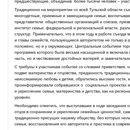
предшествующие, объединив более тысячи человек – участ
Традиционно на мероприятие со всей Тульской области с
многодетные, приемные и замещающие семьи, воспитываю
представители общественных организаций и союзов, приз
институт семьи, федеральной и региональной власти, разл
структур. Примечательно, что в этом году в работе съезда
и главы семейств, пользующиеся авторитетом не только в р
положено, но и у окружающих. Центральным событием тор
программа которого была весьма насыщенной и включала 
часть, но и чествование достойных матерей, и замечательн
С трибуны к участникам события со словами приветствия, н
подвиг материнства и отцовства, преданность традиционн
неиссякаемую любовь к детям, обратились высокие гости, к
проинформировали собравшихся о социальных проектах и
и укреплению семьи, материнства и детства, как на регион
уровнях.
Необходимо отметить, что выступавшие в ходе заседания 
отцов в сохранении и укреплении семейных ценностей, сам
традиционно присущих нашему обществу, без которых нель
семьи, восстановления его авторитета и престижа в совре