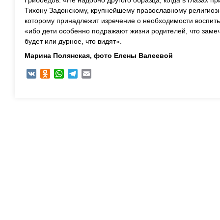
Грибоедов: «Не надобно другого образца, когда в глазах п
Тихону Задонскому, крупнейшему православному религиозн
которому принадлежит изречение о необходимости воспит
«ибо дети особенно подражают жизни родителей, что замеч
будет или дурное, что видят».
Марина Полянская, ф
ото Елены Валеевой
VK
Odnoklassniki
WhatsApp
Telegram
Email