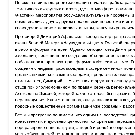
По окончании пленарного заседания началась работа разл
тематических «круглых столов», где в атмосфере взаимоп
участники мероприятия обсуждали актуальные проблемы и
обменивались друг с другом последними новостями и инт
своих достижениях и делились опытом, консультировались
Протоиерей Димитрий Афанасьев, координатор центра защи
иконы Божией Матери «Неувядаемый цвет» Тульской епарх
в работе форума матерей. Однако сегодня отец Димитрий
заседания, посвященного созданию объединения глав семе
поблагодарить организаторов форума «Моя семья – моя Ро
общения с людьми, работающими в сфере семейной поли
организациями, союзами и фондами, представителями прав
отметил отец Димитрий. – Нынешний форум дал основу для
отцов при Уполномоченном по правам ребенка региональн
Алексеевне Зыковой, которой также хотелось бы выразить б
неравнодушие. Идея эта не нова, она давно витала в воздух
подобные общественные организации уже созданы и работ
Все мы прекрасно понимаем, что одним из последствий кр
нравственных и духовных ценностей, который мы пережива
перераспределение нагрузки, а порой и ролей в современ
часть обязанностей не только по воспитанию, но и содерж