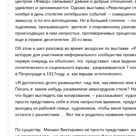
центром «Фавор» связывают давние и добрые отношения, в
удивляют и запоминаются. Однако выставка «Революция гл
ноября в день столетия октябрьских событий – совершенно
замыслу, и по его воплощению. Но в большей степени – 
художника, призывающего зрителя к откровенному разгово
происходящих в нем непростых, противоречивых процесса
еще в первое десятилетие 20-го века.
Об этом и шел разговор во время экскурсии по выставке «
которую для участников неформального сообщества прове
первую очередь он объяснил, что представил свое видени
политического и социального взрыва, разразившегося 7 но
в Петрограде в 1917году, а как взрыва эстетического.
«Я достаточно долго размышлял над тем, как именно мне в
Писать в каком-нибудь узнаваемом авангардном стиле? Но
что будет выглядеть как копирование, – рассказывает худо
просто представить себя в этом непростом времени, предста
выходец из рабочей семьи, художником, чтобы меня привл
остался с реалистами … Вот так и родилось название прое
.
По существу, Михаил Викторович не просто представил ко