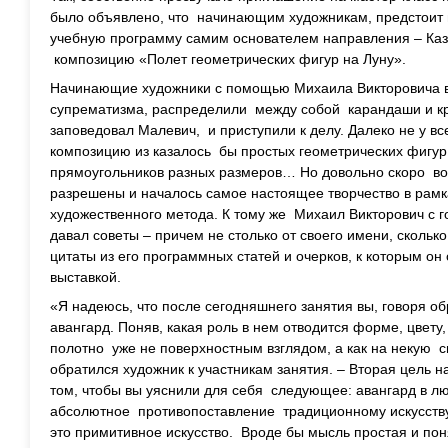
было объявлено, что начинающим художникам, предстоит 
учебную программу самим основателем направления – Ка
композицию «Полет геометрических фигур на Луну».
Начинающие художники с помощью Михаила Викторовича 
супрематизма, распределили между собой карандаши и кра
заповедовал Малевич, и приступили к делу. Далеко не у вс
композицию из казалось бы простых геометрических фигур: 
прямоугольников разных размеров… Но довольно скоро в
разрешены и началось самое настоящее творчество в рамк
художественного метода. К тому же Михаил Викторович с г
давал советы – причем не столько от своего имени, скольк
цитаты из его программных статей и очерков, к которым о
выставкой.
«Я надеюсь, что после сегодняшнего занятия вы, говоря об
авангард. Поняв, какая роль в нем отводится форме, цвету
полотно уже не поверхностным взглядом, а как на некую с
обратился художник к участникам занятия. – Вторая цель 
том, чтобы вы уяснили для себя следующее: авангард в л
абсолютное противопоставление традиционному искусству, 
это примитивное искусство. Вроде бы мысль простая и поня