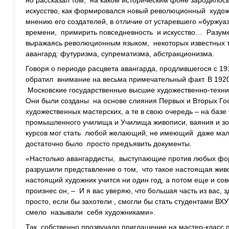
но рассказал том, на каком историческим фоне зародилось
искусство, как формировался новый революционный худож
мнению его создателей, в отличие от устаревшего «буржуа
времени, примирить повседневность и искусство… Разуме
выражаясь революционным языком, некоторых известных т
авангард: футуризма, супрематизма, абстракционизма.
Говоря о периоде расцвета авангарда, продлившегося с 19
обратил внимание на весьма примечательный факт. В 1920
Московские государственные высшие художественно-техни
Они были созданы на основе слияния Первых и Вторых Го
художественных мастерских, а те в свою очередь – на базе
промышленного училища и Училища живописи, ваяния и зод
курсов мог стать любой желающий, не имеющий даже мал
достаточно было просто предъявить документы.
«Настолько авангардисты, выступающие против любых фор
разрушили представление о том, что такое настоящая живоп
настоящий художник учится ни один год, а потом еще и со
произнес он, – И я вас уверяю, что большая часть из вас, 
просто, если бы захотели , смогли бы стать студентами В
смело называли себя художниками».
Так, собственно прозвучало приглашение на мастер-класс 