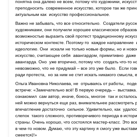
понятна она далеко не всем, потому что художники, искус
преподносить современное искусство, которое так же прин
актуальным как искусство профессиональное.
Важно не забывать, что все относительно. Создатели рус
художниками, они получили хорошее классическое образов
возможностью выразить свой протест традиционному искусс
историческом контексте. Поэтому-то каждое направлени
идеологию. Они искали не только новые формы, но и нов
искусство, считающее себя авангардом, примитивно даж
авангарда. Оно уже вторично, потому что создать что-то 
невозможно, что не придумай – все это уже было. Если гов
ради протеста, но за ним не стит искать никакого смысла, е
Ольга Ивановна Николаева, не отрываясь от работы, под
встрече: «Замечательно всё! В первую очередь – выставка.
ознакомил сам автор, иначе, боюсь, многое так и осталось
ней можно вернуться еще раз, внимательнее рассмотреть 
впечатление достаточно сильное. Удивительно, как удало
слепок такого сложного, противоречивого периода в истори
страны. Очень хорошо, что состоялся мастер-класс. Это вс
в чем-то новом. Думаю, что эту картину я смогу уже выста
смеется)!»