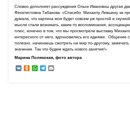
Словно дополняет рассуждения Ольги Ивановны другая да
Феоктистовна Табакова: «Спасибо Михаилу Левшину за пр
думала, что картина моя будет совсем уж простой и скучно
мысли стали возникать, какие-то воспоминания, ассоциаци
плюс, конечно в том, что мы просмотрели выставку Михаи
интересного от него, вдохновились его идеями. Общение с
полезно, начинаешь смотреть на мир по-другому, замечать
значение. Так что будем ждать нового занятия!»
Марина Полянская, ф
ото автора
VK
Odnoklassniki
WhatsApp
Telegram
Email