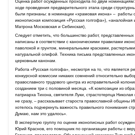
Оценка работ осужденных проходила по двум номинациям:
ходе проведения предварительного этапа среди структур
были признаны: в номинации «храмовая икона» – работы 
иконописная композиция «Русская голгофа»), «аналойная 
Матрона Московская и Себинская),
Следует отметить, что большинство работ, представленных 
написаны в соответствии с каноническими правилами икон
паволокой и грунтом, минеральными красками, растертыми
натуральной олифой. Техника письма представленных ико
церковным канонам.
Работа «Русская голгофа», несмотря на то, что является ре
конкурсной комиссии никаких сомнений относительно выбо
православного трудового центра из исправительной колонии
созданием три с половиной месяца. «К композиции из обр
патриарха Тихона, святителя Луки, страстотерпца Никола
не сразу, – рассказывает староста православной общины И
хотелось подчеркнуть важность правильного понимания ст
Думаю, нам это удалось».
В экспертную группу по оценке иконописных работ осужде
Юрий Краснов, его помощник по организации работы с в