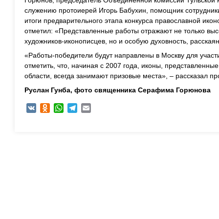
Горюнов, председатель Объединенной комиссии Тульской
служению протоиерей Игорь Бабухин, помощник сотрудник
итоги предварительного этапа конкурса православной ико
отметил: «Представленные работы отражают не только выс
художников-иконописцев, но и особую духовность, расскаян
«Работы-победители будут направлены в Москву для участи
отметить, что, начиная с 2007 года, иконы, представленн
области, всегда занимают призовые места», – рассказал п
Руслан Гунба, ф
ото священника Серафима Горюнова
VK
Odnoklassniki
WhatsApp
Telegram
Email