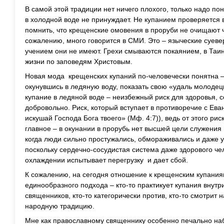
В самой этой традиции нет ничего плохого, только надо пон
в холодной воде не принуждает. Не купанием проверяется 
помнить, что крещенские омовения в проруби не очищают че
сожалению, много говорится в СМИ. Это – языческие суеве
учением они не имеют. Грехи смываются покаянием, в Таи
жизни по заповедям Христовым.
Новая мода крещенских купаний по-человечески понятна – 
окунувшись в ледяную воду, показать свою «удаль молодецк
купание в ледяной воде – неизбежный риск для здоровья,
добровольно. Риск, который вступает в противоречие с Ева
искушай Господа Бога твоего» (Мф. 4:7)), ведь от этого рис
главное – в окунании в прорубь нет высшей цели служения 
когда люди сильно простужались, обмораживались и даже у
поскольку сердечно-сосудистая система даже здорового ч
охлаждении испытывает перегрузку и дает сбой.
К сожалению, на сегодня отношение к крещенским купания
единообразного подхода – кто-то практикует купания внутр
священников, кто-то категорически против, кто-то смотрит 
народную традицию.
Мне как православному священнику особенно печально наб