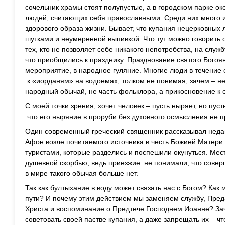
сочельник храмы стоят полупустые, а в городском парке о
людей, считающих себя православными. Среди них много 
здорового образа жизни. Бывает, что купания нецерковных
шутками и неумеренной выпивкой. Что тут можно говорить о
тех, кто не позволяет себе никакого непотребства, на служб
что приобщились к празднику. Празднование святого Богоя
мероприятие, в народное гуляние. Многие люди в течение с
к «иорданям» на водоемах, толком не понимая, зачем – не 
народный обычай, не часть фольклора, а прикосновение к 
С моей точки зрения, хочет человек – пусть ныряет, но пус
что его ныряние в проруби без духовного осмысления не пр
Один современный греческий священник рассказывал недав
Афон возле почитаемого источника в честь Божией Матери 
туристами, которые разделись и поспешили окунуться. Мес
душевной скорбью, ведь приезжие не понимали, что соверш
в мире такого обычая больше нет.
Так как бултыхание в воду может связать нас с Богом? Как
пути? И почему этим действием мы заменяем службу, Преда
Христа и воспоминание о Предтече Господнем Иоанне? Зач
советовать своей пастве купания, а даже запрещать их – ч