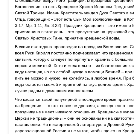
сложившиеся вокруг него традиции. В празднике Крещения 
Богоявление, то есть Крещение Христа Иоанном Предтечей.
Святой Троице. Иоанн Креститель увидел Духа Святого в ви
Отца, говорящий: «Этот есть Сын Мой возлюбленный, в Ко
3:17, Мр. 1:11, Лк. 3:22). Праздник Крещения – это именно
христианина в этот день – это присутствие на церковной с
Святых Христовых Таин, принятие крещенской воды.
В своих ежегодных проповедях на праздник Богоявления С
всея Руси Кирилл постоянно подчеркивает, что крещенская 
святыня, которую следует почерпнуть и хранить с большим
верою и молитвой. Хотя и желательно – из благоговения к
воду натощак, но по особой нужде в помощи Божией – при 
пить ее можно и нужно, не колеблясь, в любое время. При
вода остается свежей и приятной на вкус долгое время. Хр
лучше рядом с домашним иконостасом.
Что касается такой популярной в последнее время практики
на Крещение – то это вовсе не древняя, а совершенно нова
празднику не имеет никакого отношения. Крещенские купа
Церкви не традиционны – они не основаны ни на святоотеч
наставлении. Ни в исторической литературе о Древней Руси
дореволюционной России я не читал, чтобы где-то на Крещ