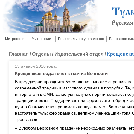
Митрополия
Митрополит
Епархиальное управление
Веневское вик
Главная
/
Отделы
/
Издательский отдел
/
Крещенская
19 января 2018 года.
Крещенская вода течет к нам из Вечности
В преддверии праздника Богоявления многие спрашивают 
современной традиции массового купания в прорубях. Те, к
интернете и в СМИ, зачастую получают оригинальные, но, у
традиции ответы. Поддерживает ли Церковь этот обряд и е
нужно благочестиво принимать данную нам от Бога святын
настоятель тульского храма св. великомученика Димитрия
Троеглазов.
– В любом церковном празднике необходимо различать ег