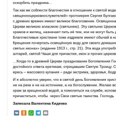
оскорбить праздника…
Так как же соблюсти благочестие в отношении к святой вод
священноцерковнослужителей» протоиерея Сергия Булгако
с древних времен имеют великое благоговение. Освященна
Церкви великою агиасмою (святынею). Эту святыню Церков
храмов и жилищ, назначает пить её тем, кои не могут быт
Благочестивые христиане тоже издревле имеют обычай в н
Крещения почерпать освящённую воду для своего домашне
святых иконах» (издание 1913 г., стр. 21). Эта вода употр
алтарей, святой Чаши для причастия, икон и прочих церков
…Когда-то в древней Церкви празднование Богоявления Го
достойного ответа еретикам, отрицавшим Святую Троицу. С
ересь – массового купания – ради экстрима, здоровья, бод
И я абсолютно уверен, что в святой день Богоявления хрис
не на реке и не на источнике, а на богослужении. Желаю вс
храм за крещенской водой, а помолиться на службе, испов
причаститься, чтобы через Свои святые таинства Господь
Записала Валентина Киденко
VK
Odnoklassniki
WhatsApp
Telegram
Email