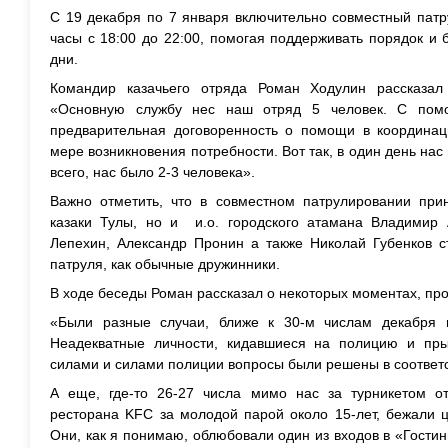
С 19 декабря по 7 января включительно совместный патр
часы с 18:00 до 22:00, помогая поддерживать порядок и 
дни.
Командир казачьего отряда Роман Ходулин рассказал
«Основную службу нес наш отряд 5 человек. С пом
предварительная договоренность о помощи в координац
мере возникновения потребности. Вот так, в один день на
всего, нас было 2-3 человека».
Важно отметить, что в совместном патрулировании при
казаки Тулы, но и и.о. городского атамана Владимир
Лепехин, Александр Пронин а также Николай Губенков с
патруля, как обычные дружинники.
В ходе беседы Роман рассказал о некоторых моментах, про
«Были разные случаи, ближе к 30-м числам декабря 
Неадекватные личности, кидавшиеся на полицию и пр
силами и силами полиции вопросы были решены в соответс
А еще, где-то 26-27 числа мимо нас за турникетом о
ресторана KFC за молодой парой около 15-лет, бежали ц
Они, как я понимаю, облюбовали один из входов в «Гостин