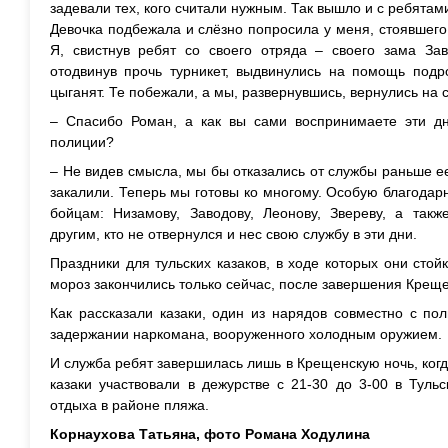
задевали тех, кого считали нужным. Так вышло и с ребятам
Девочка подбежала и слёзно попросила у меня, стоявшего 
Я, свистнув ребят со своего отряда – своего зама За
отодвинув прочь турникет, выдвинулись на помощь под
цыганят. Те побежали, а мы, развернувшись, вернулись на с
– Спасибо Роман, а как вы сами воспринимаете эти дн
полиции?
– Не видев смысла, мы бы отказались от службы раньше ее
закалили. Теперь мы готовы ко многому. Особую благодарн
бойцам: Низамову, Заводову, Леонову, Звереву, а так
другим, кто не отвернулся и нес свою службу в эти дни.
Праздники для тульских казаков, в ходе которых они стой
мороз закончились только сейчас, после завершения Креще
Как рассказали казаки, один из нарядов совместно с по
задержании наркомана, вооруженного холодным оружием.
И служба ребят завершилась лишь в Крещенскую ночь, ког
казаки участвовали в дежурстве с 21-30 до 3-00 в Туль
отдыха в районе пляжа.
Корнаухова Татьяна, ф
ото Романа Ходулина