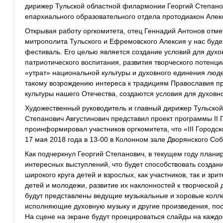
дирижер Тульской областной филармонии Георгий Степанов
епархиального образовательного отдела протодиакон Алек
Открывая работу оргкомитета, отец Геннадий Антонов отме
митрополита Тульского и Ефремовского Алексия у нас буде
фестиваль. Его целью является создание условий для духов
патриотического воспитания, развития творческого потенци
«утрат» национальной культуры и духовного единения люд
такому возрождению интереса к традициям Православия пр
культуры нашего Отечества, создаются условия для духовно
Художественный руководитель и главный дирижер Тульско
Степанович Августинович представил проект программы II 
проинформировал участников оргкомитета, что «III Городс
17 мая 2018 года в 13-00 в Колонном зале Дворянского Со
Как подчеркнул Георгий Степанович, в текущем году плани
интересных выступлений, что будет способствовать созда
широкого круга детей и взрослых, как участников, так и зри
детей и молодежи, развитие их наклонностей к творческой
будут представлены ведущие музыкальные и хоровые колле
исполняющие духовную музыку и другие произведения, по
На сцене на экране будут проецироваться слайды на кажд