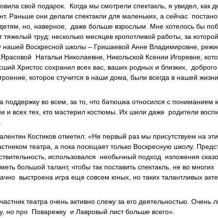
вила свой подарок. Когда мы смотрели спектакль, я увидел, как д
ант. Раньше они делали спектакли для маленьких, а сейчас постано
детям, но, наверное, даже больше взрослым. Мне хотелось бы по
ит тяжелый труд: несколько месяцев кропотливой работы, за которой
у нашей Воскресной школы – Гришаевой Анне Владимировне, режи
Ярасовой Натальи Николаевне, Никольской Ксении Игоревне, кот
ший Христос сохранил всех вас, ваших родных и близких, доброго
троение, которое стучится в наши дома, были всегда в нашей жизни
 поддержку во всем, за то, что батюшка относился с пониманием к
и и всех тех, кто мастерил костюмы. Их шили даже родители восп
.
лентин Костиков отметил: «Не первый раз мы присутствуем на эти
частником театра, а пока посещает только Воскресную школу. Пред
твительность, использовался необычный подход изложения сказо
еть большой талант, чтобы так поставить спектакль, не во многих
ачно выстроена игра еще совсем юных, но таких талантливых акте
астник театра очень активно слежу за его деятельностью. Очень 
му, но про Поварежку и Лавровый лист больше всего».