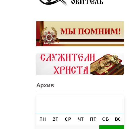
Архив
АВГУСТ 2026
«
»
ПН
ВТ
СР
ЧТ
ПТ
СБ
ВС