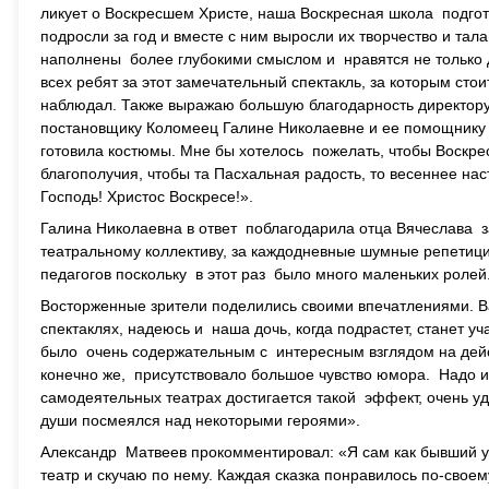
ликует о Воскресшем Христе, наша Воскресная школа подгото
подросли за год и вместе с ним выросли их творчество и тал
наполнены более глубокими смыслом и нравятся не только 
всех ребят за этот замечательный спектакль, за которым сто
наблюдал. Также выражаю большую благодарность директор
постановщику Коломеец Галине Николаевне и ее помощнику 
готовила костюмы. Мне бы хотелось пожелать, чтобы Воскрес
благополучия, чтобы та Пасхальная радость, то весеннее нас
Господь! Христос Воскресе!».
Галина Николаевна в ответ поблагодарила отца Вячеслава за
театральному коллективу, за каждодневные шумные репетици
педагогов поскольку в этот раз было много маленьких ролей
Восторженные зрители поделились своими впечатлениями. Ва
спектаклях, надеюсь и наша дочь, когда подрастет, станет у
было очень содержательным с интересным взглядом на дейс
конечно же, присутствовало большое чувство юмора. Надо им
самодеятельных театрах достигается такой эффект, очень уд
души посмеялся над некоторыми героями».
Александр Матвеев прокомментировал: «Я сам как бывший уч
театр и скучаю по нему. Каждая сказка понравилось по-свое