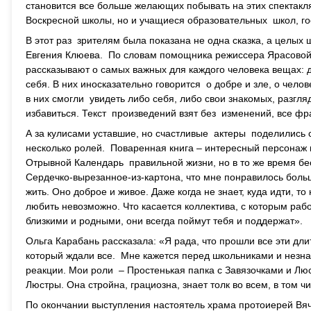
становится все больше желающих побывать на этих спектакля
Воскресной школы, но и учащиеся образовательных школ, гос
В этот раз зрителям была показана не одна сказка, а целых
Евгения Клюева. По словам помощника режиссера Ярасовой 
рассказывают о самых важных для каждого человека вещах: др
себя. В них иносказательно говорится о добре и зле, о челов
в них смогли увидеть либо себя, либо свои знакомых, разгл
избавиться. Текст произведений взят без изменений, все фр
А за кулисами уставшие, но счастливые актеры поделились 
несколько ролей. Поваренная книга – интересный персонаж п
Отрывной Календарь правильной жизни, но в то же время бес
Сердечко-вырезанное-из-картона, что мне понравилось больше
жить. Оно доброе и живое. Даже когда не знает, куда идти, то
любить невозможно. Что касается коллектива, с которым раб
близкими и родными, они всегда поймут тебя и поддержат».
Ольга Карабань рассказала: «Я рада, что прошли все эти дли
который ждали все. Мне кажется перед школьниками и незна
реакции. Мои роли – Простенькая папка с Завязочками и Люс
Люстры. Она стройна, грациозна, знает толк во всем, в том чи
По окончании выступления настоятель храма протоиерей Вяче