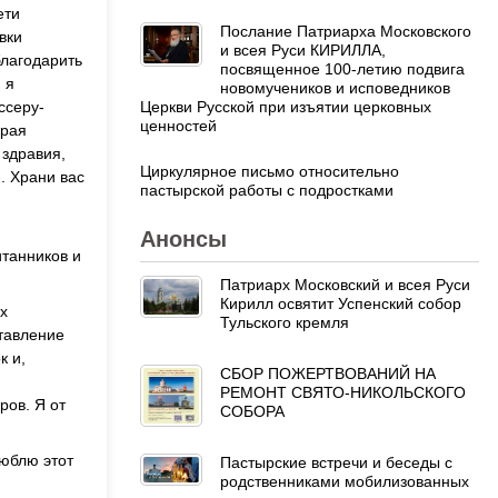
ети
Послание Патриарха Московского
вки
и всея Руси КИРИЛЛА,
благодарить
посвященное 100-летию подвига
 я
новомучеников и исповедников
Церкви Русской при изъятии церковных
ссеру-
ценностей
орая
 здравия,
Циркулярное письмо относительно
. Храни вас
пастырской работы с подростками
Анонсы
итанников и
Патриарх Московский и всея Руси
Кирилл освятит Успенский собор
х
Тульского кремля
ставление
к и,
СБОР ПОЖЕРТВОВАНИЙ НА
РЕМОНТ СВЯТО-НИКОЛЬСКОГО
ров. Я от
СОБОРА
люблю этот
Пастырские встречи и беседы с
родственниками мобилизованных