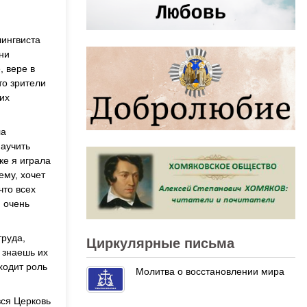
лингвиста
ни
, вере в
то зрители
их
ла
научить
ке я играла
ему, хочет
что всех
я очень
труда,
Циркулярные письма
 знаешь их
ходит роль
Молитва о восстановлении мира
вся Церковь