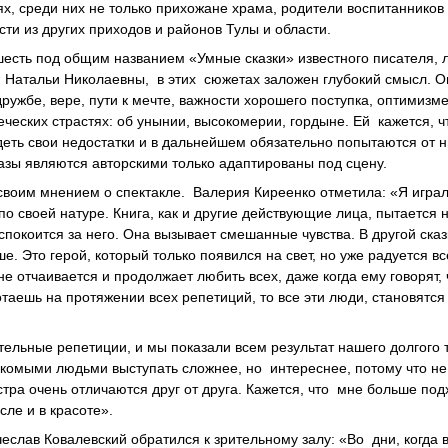
х, среди них не только прихожане храма, родители воспитанников
ти из других приходов и районов Тулы и области.
 шесть под общим названием «Умные сказки» известного писателя, 
Натальи Николаевны, в этих сюжетах заложен глубокий смысл. О
ужбе, вере, пути к мечте, важности хорошего поступка, оптимизме
еческих страстях: об унынии, высокомерии, гордыне. Ей кажется, ч
ядеть свои недостатки и в дальнейшем обязательно попытаются от н
азы являются авторскими только адаптированы под сцену.
своим мнением о спектакле. Валерия Киреенко отметила: «Я игра
о своей натуре. Книга, как и другие действующие лица, пытается 
покоится за него. Она вызывает смешанные чувства. В другой сказ
. Это герой, который только появился на свет, но уже радуется вс
 не отчаивается и продолжает любить всех, даже когда ему говорят, 
отаешь на протяжении всех репетиций, то все эти люди, становятс
тельные репетиции, и мы показали всем результат нашего долгого 
комыми людьми выступать сложнее, но интереснее, потому что не
тра очень отличаются друг от друга. Кажется, что мне больше под
сле и в красоте».
слав Ковалевский обратился к зрительному залу: «Во дни, когда 