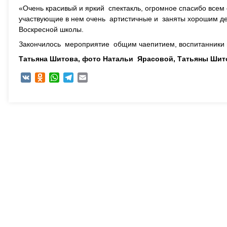
«Очень красивый и яркий спектакль, огромное спасибо всем 
участвующие в нем очень артистичные и заняты хорошим де
Воскресной школы.
Закончилось мероприятие общим чаепитием, воспитанники ш
Татьяна Шитова, ф
ото Натальи Ярасовой, Татьяны Шит
VK
Odnoklassniki
WhatsApp
Telegram
Email