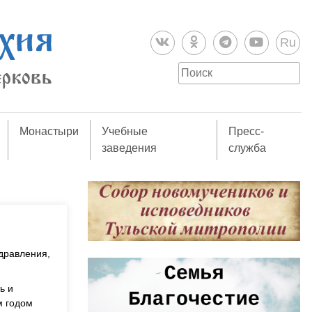
Ru
Монастыри
Учебные
Пресс-
заведения
служба
дравления,
ь и
м годом