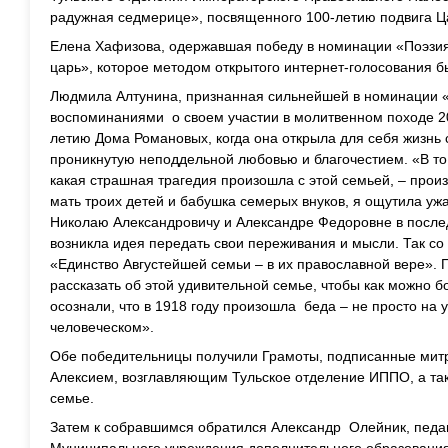
радужная седмерице», посвященного 100-летию подвига Ц
Елена Хафизова, одержавшая победу в номинации «Поэзия
царь», которое методом открытого интернет-голосования 
Людмила Алтунина, признанная сильнейшей в номинации 
воспоминаниями о своем участии в молитвенном походе 20
летию Дома Романовых, когда она открыла для себя жизнь 
проникнутую неподдельной любовью и благочестием. «В то
какая страшная трагедия произошла с этой семьей, – прои
мать троих детей и бабушка семерых внуков, я ощутила уж
Николаю Александровичу и Александре Федоровне в послед
возникла идея передать свои переживания и мысли. Так со
«Единство Августейшей семьи – в их православной вере».
рассказать об этой удивительной семье, чтобы как можно 
осознали, что в 1918 году произошла беда – не просто на 
человеческом».
Обе победительницы получили Грамоты, подписанные мит
Алексием, возглавляющим Тульское отделение ИППО, а та
семье.
Затем к собравшимся обратился Александр Олейник, педа