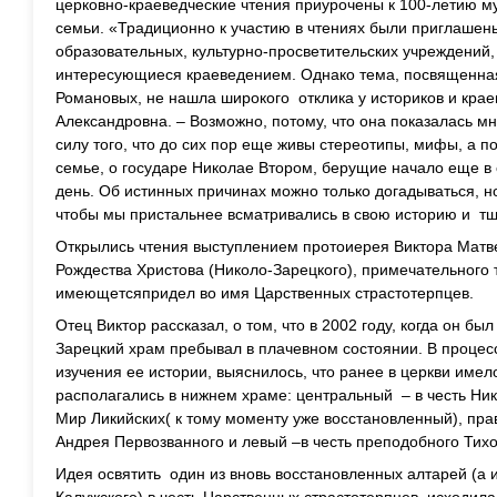
церковно-краеведческие чтения приурочены к 100-летию м
семьи. «Традиционно к участию в чтениях были приглашены
образовательных, культурно-просветительских учреждений,
интересующиеся краеведением. Однако тема, посвященная 
Романовых, не нашла широкого отклика у историков и кра
Александровна. – Возможно, потому, что она показалась мн
силу того, что до сих пор еще живы стереотипы, мифы, а п
семье, о государе Николае Втором, берущие начало еще в 
день. Об истинных причинах можно только догадываться, н
чтобы мы пристальнее всматривались в свою историю и тщ
Открылись чтения выступлением протоиерея Виктора Матве
Рождества Христова (Николо-Зарецкого), примечательного т
имеющетсяпридел во имя Царственных страстотерпцев.
Отец Виктор рассказал, о том, что в 2002 году, когда он бы
Зарецкий храм пребывал в плачевном состоянии. В процес
изучения ее истории, выяснилось, что ранее в церкви имело
располагались в нижнем храме: центральный – в честь Ник
Мир Ликийских( к тому моменту уже восстановленный), прав
Андрея Первозванного и левый –в честь преподобного Тихо
Идея освятить один из вновь восстановленных алтарей (а