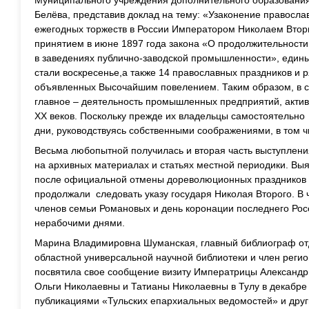
Муниципального учреждения дополнительного образования 
Белёва, представив доклад на тему: «Узаконение правосла
ежегодных торжеств в России Императором Николаем Вторы
принятием в июне 1897 года закона «О продолжительности
в заведениях публично-заводской промышленности», един
стали воскресенье,а также 14 православных праздников и 
объявленных Высочайшим повелением. Таким образом, в с
главное – деятельность промышленных предприятий, актив
XX веков. Поскольку прежде их владельцы самостоятельн
дни, руководствуясь собственными соображениями, в том ч
Весьма любопытной получилась и вторая часть выступлени
на архивных материалах и статьях местной периодики. Вы
после официальной отмены дореволюционных праздников н
продолжали следовать указу государя Николая Второго. В 
членов семьи Романовых и день коронации последнего Рос
нерабочими днями.
Марина Владимировна Шуманская, главный библиограф от
областной универсальной научной библиотеки и член реги
посвятила свое сообщение визиту Императрицы Александ
Ольги Николаевны и Татианы Николаевны в Тулу в декабре
публикациями «Тульских епархиальных ведомостей» и друг