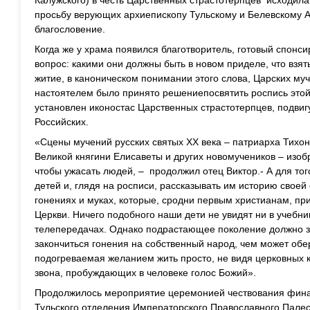
Калужского) в честь Царственных страстотерпцев исходила
просьбу верующих архиепископу Тульскому и Белевскому 
благословение.
Когда же у храма появился благотворитель, готовый спонси
вопрос: какими они должны быть в новом приделе, что взят
житие, в каноническом понимании этого слова, Царских му
настоятелем было принято решениепосвятить роспись этой ч
установлен иконостас Царственных страстотерпцев, подви
Российских.
«Сцены мучений русских святых ХХ века – патриарха Тихо
Великой княгини Елисаветы и других новомучеников – изоб
чтобы ужасать людей, – продолжил отец Виктор.- А для тог
детей и, глядя на росписи, рассказывать им историю своей
гонениях и муках, которые, сродни первым христианам, пр
Церкви. Ничего подобного наши дети не увидят ни в учебни
телепередачах. Однако подрастающее поколение должно зн
закончиться гонения на собственный народ, чем может обе
подогреваемая желанием жить просто, не видя церковных 
звона, пробуждающих в человеке голос Божий».
Продолжилось мероприятие церемонией чествования финал
Тульского отделения Императорского Православного Палес