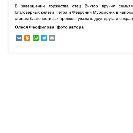
В завершении торжества отец Виктор вручил семья
благоверных князей Петра и Февронии Муромских в напоми
стопам благочестивых предков, уважать друг друга и сохра
Олеся Феофилова, ф
ото автора
VK
Odnoklassniki
WhatsApp
Telegram
Email