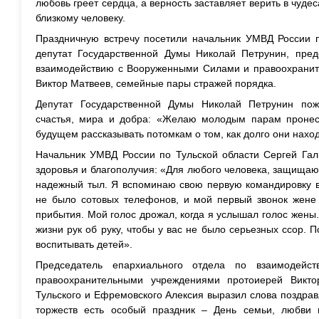
любовь греет сердца, а верность заставляет верить в чуд
близкому человеку.
Праздничную встречу посетили начальник УМВД России п
депутат Государственной Думы Николай Петрунин, пред
взаимодействию с Вооруженными Силами и правоохрани
Виктор Матвеев, семейные пары стражей порядка.
Депутат Государственной Думы Николай Петрунин п
счастья, мира и добра: «Желаю молодым парам пронест
будущем рассказывать потомкам о том, как долго они наход
Начальник УМВД России по Тульской области Сергей Гал
здоровья и благополучия: «Для любого человека, защищаю
надежный тыл. Я вспоминаю свою первую командировку в
не было сотовых телефонов, и мой первый звонок жене 
прибытия. Мой голос дрожал, когда я услышал голос жен
жизни рук об руку, чтобы у вас не было серьезных ссор. 
воспитывать детей».
Председатель епархиального отдела по взаимодей
правоохранительными учреждениями протоиерей Викт
Тульского и Ефремовского Алексия выразил слова поздра
торжеств есть особый праздник – День семьи, любви 