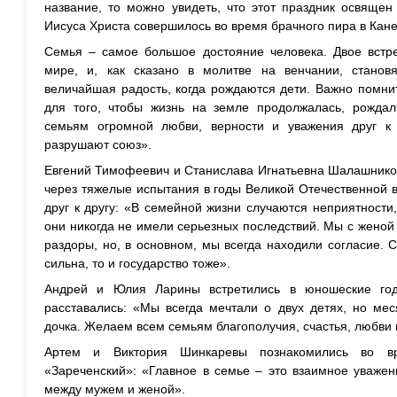
название, то можно увидеть, что этот праздник освящен
Иисуса Христа совершилось во время брачного пира в Кане
Семья – самое большое достояние человека. Двое встре
мире, и, как сказано в молитве на венчании, станов
величайшая радость, когда рождаются дети. Важно помни
для того, чтобы жизнь на земле продолжалась, рожда
семьям огромной любви, верности и уважения друг к 
разрушают союз».
Евгений Тимофеевич и Станислава Игнатьевна Шалашников
через тяжелые испытания в годы Великой Отечественной 
друг к другу: «В семейной жизни случаются неприятности,
они никогда не имели серьезных последствий. Мы с женой 
раздоры, но, в основном, мы всегда находили согласие. С
сильна, то и государство тоже».
Андрей и Юлия Ларины встретились в юношеские го
расставались: «Мы всегда мечтали о двух детях, но мес
дочка. Желаем всем семьям благополучия, счастья, любви 
Артем и Виктория Шинкаревы познакомились во в
«Зареченский»: «Главное в семье – это взаимное уважен
между мужем и женой».