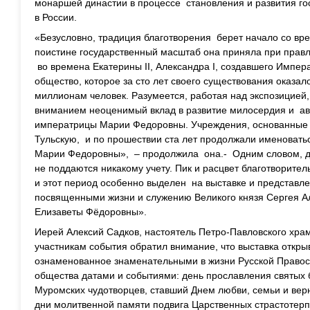
монаршей династии в процессе становления и развития го
в России.
«Безусловно, традиция благотворения берет начало со вр
поистине государственный масштаб она приняла при правл
во времена Екатерины II, Александра I, создавшего Импе
общество, которое за сто лет своего существования оказа
миллионам человек. Разумеется, работая над экспозицией
вниманием неоценимый вклад в развитие милосердия и авг
императрицы Марии Федоровны. Учреждения, основанные е
Тульскую, и по прошествии ста лет продолжали именоват
Марии Федоровны», – продолжила она.- Одним словом, 
не поддаются никакому учету. Пик и расцвет благотворител
и этот период особенно выделен на выставке и предста
посвященными жизни и служению Великого князя Сергея А
Елизаветы Фёдоровны».
Иерей Алексий Садков, настоятель Петро-Павловского храм
участникам события обратил внимание, что выставка откры
ознаменованное знаменательными в жизни Русской Правосл
общества датами и событиями: день прославления святых 
Муромских чудотворцев, ставший Днем любви, семьи и вер
дни молитвенной памяти подвига Царственных страстотерп