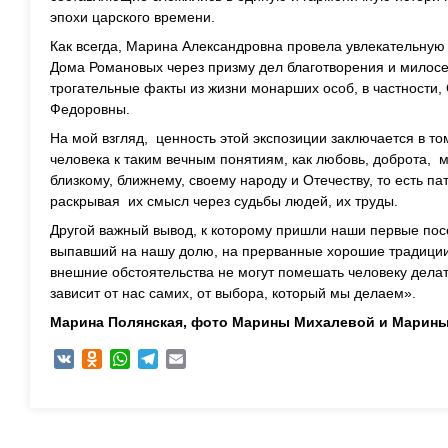
эпохи царского времени.
Как всегда, Марина Александровна провела увлекательную
Дома Романовых через призму дел благотворения и милосе
трогательные факты из жизни монарших особ, в частности,
Федоровны.
На мой взгляд, ценность этой экспозиции заключается в т
человека к таким вечным понятиям, как любовь, доброта, м
близкому, ближнему, своему народу и Отечеству, то есть па
раскрывая их смысл через судьбы людей, их труды.
Другой важный вывод, к которому пришли наши первые посе
выпавший на нашу долю, на прерванные хорошие традиции 
внешние обстоятельства не могут помешать человеку делат
зависит от нас самих, от выбора, который мы делаем».
Марина Полянская, ф
ото Марины Михалевой и Марины
VK
Odnoklassniki
WhatsApp
Telegram
Email