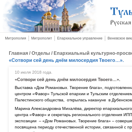
Митрополия
Митрополит
Епархиальное управление
Веневское вик
Главная
/
Отделы
/
Епархиальный культурно-просв
«Сотвори сей день днём милосердия Твоего…».
10 июля 2018 года.
«Сотвори сей день днём милосердия Твоего…».
Выставка «Дом Романовых. Творение блага», подготовленн
центром «Фавор» Тульской епархии и Тульским отделение
Палестинского общества, открылась накануне в Дубенско
Марина Александровна Михалёва, директор епархиального 
центра «Фавор» и секретарь регионального отделения ИПП
экспозиции – «Дом Романовых. Творение блага» – соверше
посвящена периоду отечественной истории, связанной с 