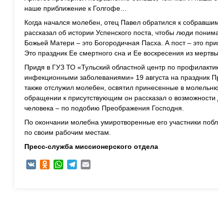
наше приближение к Голгофе…
Когда начался молебен, отец Павел обратился к собравши
рассказал об истории Успенского поста, чтобы люди понима
Божьей Матери – это Богородичная Пасха. А пост – это при
Это праздник Ее смертного сна и Ее воскресения из мертв
Придя в ГУЗ ТО «Тульский областной центр по профилакти
инфекционными заболеваниями» 19 августа на праздник П
также отслужил молебен, освятил принесенные в молельню
обращении к присутствующим он рассказал о возможности
человека – по подобию Преображения Господня.
По окончании молебна умиротворенные его участники побл
по своим рабочим местам.
Пресс-служба миссионерского отдела
VK
Odnoklassniki
WhatsApp
Telegram
Email