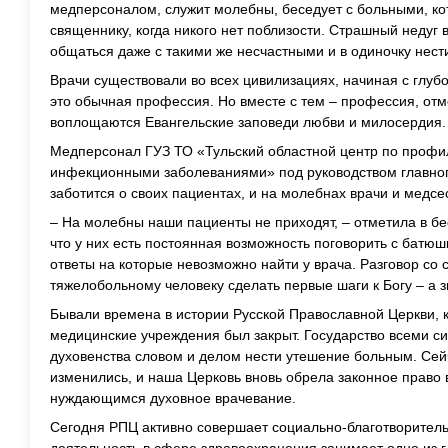
медперсоналом, служит молебны, беседует с больными, ко
священнику, когда никого нет поблизости. Страшный недуг 
общаться даже с такими же несчастными и в одиночку нести
Врачи существовали во всех цивилизациях, начиная с глубо
это обычная профессия. Но вместе с тем – профессия, отм
воплощаются Евангельские заповеди любви и милосердия.
Медперсонал ГУЗ ТО «Тульский областной центр по профи
инфекционными заболеваниями» под руководством главно
заботится о своих пациентах, и на молебнах врачи и медсес
– На молебны наши пациенты не приходят, – отметила в б
что у них есть постоянная возможность поговорить с батюш
ответы на которые невозможно найти у врача. Разговор с
тяжелобольному человеку сделать первые шаги к Богу – а з
Бывали времена в истории Русской Православной Церкви, 
медицинские учреждения был закрыт. Государство всеми 
духовенства словом и делом нести утешение больным. Сей
изменились, и наша Церковь вновь обрела законное право 
нуждающимся духовное врачевание.
Сегодня РПЦ активно совершает социально-благотворитель