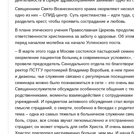
деятельность в сфере здравоохранения занимает одно из г
Священники Свято-Вознесенского храма окормляют нескол
одно из них – СПИД-центр. Суть христианства – идти туда, 
разделить крест, чтобы проявить сострадание и любовь.
В плане этического учения Православная Церковь продолжа
ответственности христианина за заботу о здоровье. Об эт
перед началом молебна на начало Успенского поста.
– В марте этого года в Москве состоялся пастырский семи
окормление пациентов больниц в современных условиях», –
провели председатель Синодального отдела по благотвори
ректор ПСТГУ протоиерей Владимир Воробьев, в нем прин
и диаконы, чье служение связано с регулярным посещени
семинара можно было познакомиться в сети – это очень ва
Священнослужители обсуждали особенности общения с тя
родственниками, моменты взаимодействия с сотрудниками
учреждений. И предметом активного обсуждения стал вопрос
смысле страданий, о смерти, особенно в беседах с родите
тема – одна из самых тяжелых в больничном служении свящ
боль, страх, все слова звучат легкомысленно и отстраненно
страдает, он может открыть для себя Христа. И очень важно
Христос претерпел несравненно больше, чем мы. И наша бо