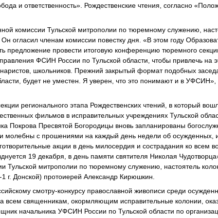
бода и ответственность». Рождественские чтения, согласно «Поло
нной комиссии Тульской митрополии по тюремному служению, наст
 Он огласил членам комиссии повестку дня. «В этом году Образов
ть предложение провести итоговую конференцию тюремного секци
Управления ФСИН России по Тульской области, чтобы привлечь на э
наристов, школьников. Прежний закрытый формат подобных заседа
асти, будет не уместен. Я уверен, что это понимают и в УФСИН», 
кции регионального этапа Рождественских чтений, в который вошл
ественных фильмов в исправительных учреждениях Тульской облас
ника Покрова Пресвятой Богородицы вновь запланированы богослуж
и молебны с прошениями на каждый день недели об осужденных, и
отворительные акции в день милосердия и сострадания ко всем во
днуется 19 декабря, в день памяти святителя Николая Чудотворца»
и Тульской митрополии по тюремному служению, настоятель коло
1 г. Донской) протоиерей Александр Кирюшкин.
ссийскому смотру-конкурсу православной живописи среди осужден
а всем священникам, окормляющим исправительные колонии, ока
ощник начальника УФСИН России по Тульской области по организа