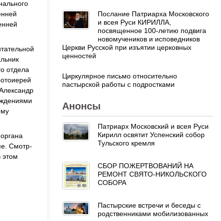
нального
Послание Патриарха Московского
енней
и всея Руси КИРИЛЛА,
енней
посвященное 100-летию подвига
новомучеников и исповедников
Церкви Русской при изъятии церковных
итательной
ценностей
альник
о отдела
Циркулярное письмо относительно
ротоиерей
пастырской работы с подростками
 Александр
еждениями
Анонсы
ому
Патриарх Московский и всея Руси
Кирилл освятит Успенский собор
 органа
Тульского кремля
е. Смотр-
 этом
СБОР ПОЖЕРТВОВАНИЙ НА
РЕМОНТ СВЯТО-НИКОЛЬСКОГО
СОБОРА
Пастырские встречи и беседы с
родственниками мобилизованных