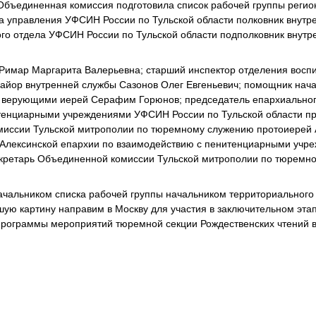
Объединенная комиссия подготовила список рабочей группы регио
ка управления УФСИН России по Тульской области полковник внутр
го отдела УФСИН России по Тульской области подполковник внутр
 Римар Маргарита Валерьевна; старший инспектор отделения восп
айор внутренней службы Сазонов Олег Евгеньевич; помощник нач
с верующими иерей Серафим Горюнов; председатель епархиальног
итенциарными учреждениями УФСИН России по Тульской области п
омиссии Тульской митрополии по тюремному служению протоиерей
 Алексинской епархии по взаимодействию с пенитенциарными учр
екретарь Объединенной комиссии Тульской митрополии по тюремн
ачальником списка рабочей группы начальником территориального
ую картину направим в Москву для участия в заключительном этап
программы мероприятий тюремной секции Рождественских чтений в