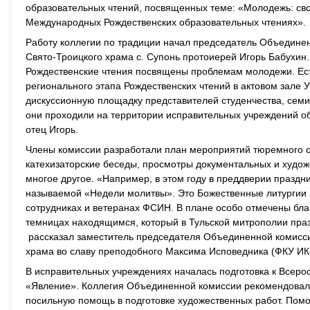
образовательных чтений, посвященных теме: «Молодежь: сво
Международных Рождественских образовательных чтениях».
Работу коллегии по традиции начал председатель Объедине
Свято-Троицкого храма с. Супонь протоиерей Игорь Бабухин.
Рождественские чтения посвящены проблемам молодежи. Ес
регионального этапа Рождественских чтений в актовом зале 
дискуссионную площадку представителей студенчества, семи
они проходили на территории исправительных учреждений обл
отец Игорь.
Члены комиссии разработали план мероприятий тюремного се
катехизаторские беседы, просмотры документальных и худож
многое другое. «Например, в этом году в преддверии празд
называемой «Недели молитвы». Это Божественные литургии 
сотрудниках и ветеранах ФСИН. В плане особо отмечены благ
темницах находящимся, который в Тульской митрополии праз
рассказал заместитель председателя Объединенной комисси
храма во славу преподобного Максима Исповедника (ФКУ ИК-
В исправительных учреждениях началась подготовка к Всеро
«Явление». Коллегия Объединенной комиссии рекомендовал
посильную помощь в подготовке художественных работ. Пом