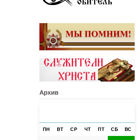
Архив
АВГУСТ 2026
«
»
ПН
ВТ
СР
ЧТ
ПТ
СБ
ВС