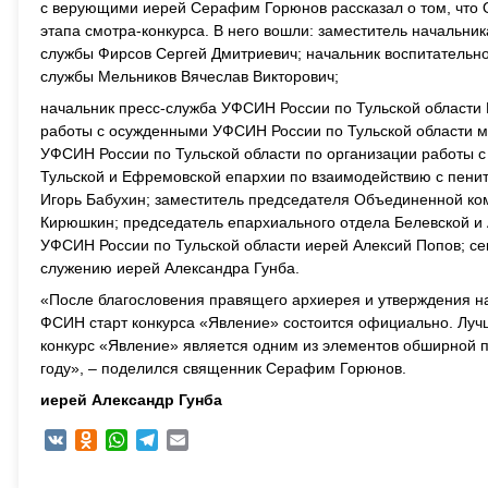
с верующими иерей Серафим Горюнов рассказал о том, что 
этапа смотра-конкурса. В него вошли: заместитель начальни
службы Фирсов Сергей Дмитриевич; начальник воспитательно
службы Мельников Вячеслав Викторович;
начальник пресс-служба УФСИН России по Тульской области
работы с осужденными УФСИН России по Тульской области м
УФСИН России по Тульской области по организации работы 
Тульской и Ефремовской епархии по взаимодействию с пен
Игорь Бабухин; заместитель председателя Объединенной к
Кирюшкин; председатель епархиального отдела Белевской и
УФСИН России по Тульской области иерей Алексий Попов; с
служению иерей Александра Гунба.
«После благословения правящего архиерея и утверждения н
ФСИН старт конкурса «Явление» состоится официально. Лучш
конкурс «Явление» является одним из элементов обширной 
году», – поделился священник Серафим Горюнов.
иерей Александр Гунба
VK
Odnoklassniki
WhatsApp
Telegram
Email