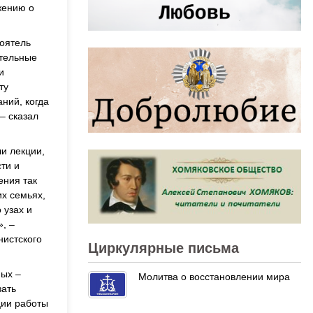
жению о
оятель
ательные
и
ту
ний, когда
– сказал
и лекции,
ти и
ения так
х семьях,
 узах и
, –
нистского
Циркулярные письма
ных –
Молитва о восстановлении мира
зать
ции работы