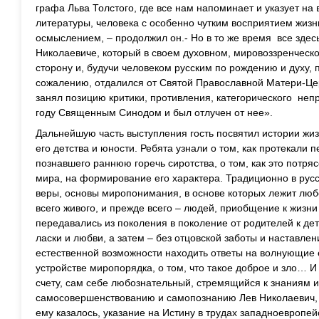
графа Льва Толстого, где все нам напоминает и указует на
литературы, человека с особенно чутким восприятием жизни
осмыслением, – продолжил он.- Но в то же время все здес
Николаевиче, который в своем духовном, мировоззренческо
сторону и, будучи человеком русским по рождению и духу,
сожалению, отдалился от Святой Православной Матери-Цер
занял позицию критики, противления, категорического непр
году Священным Синодом и был отлучен от нее».
Дальнейшую часть выступления гость посвятил истории жиз
его детства и юности. Ребята узнали о том, как протекали 
познавшего раннюю горечь сиротства, о том, как это потря
мира, на формирование его характера. Традиционно в русс
веры, основы миропонимания, в основе которых лежит любо
всего живого, и прежде всего – людей, приобщение к жизни 
передавались из поколения в поколение от родителей к д
ласки и любви, а затем – без отцовской заботы и наставле
естественной возможности находить ответы на волнующие 
устройстве миропорядка, о том, что такое доброе и зло…
счету, сам себе любознательный, стремящийся к знаниям и
самосовершенствованию и самопознанию Лев Николаевич, 
ему казалось, указание на Истину в трудах западноевропе