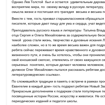
Однако Лев Толстой был и остается удивительным дарова
восприятию мира, по своему вкладу в русскую литературу, 
смысла жизни и постигшая его трагедия весьма и весьма п
Вместе с тем, гость призвал старшеклассников обращатьс
писателя, которые дают пищу для ума и сердца, учат видет
Преподаватель русского языка и литературы Татьяна Вла
отца Сергия и Олега Михайловича за содержательную бесе
темой урока стали жизнь, творчество и духовные искания Л
наиболее сложен, но в то же время весьма важен для подро
ребята сейчас переживают время нравственного и духовно
жизненного пути, и очень бы хотелось, чтобы они прониклис
свой юношеский скепсис, отвлеклись от своих кажущихся с
серьезных понятиях, которые делают человека человеком,
должное Олег Михайлович пытался рассказать ребятам дос
литературоведческих ссылках».
По сложившейся традиции в память о встрече в рамках пр
Евангелие в каждый дом» гость подарил ребятам Новый Зав
Прекрасным дополнениям к подаркам стали популярные пе
посвященные истории России, искусству и живописи. Не ост
периодических изданий и педагоги школы.