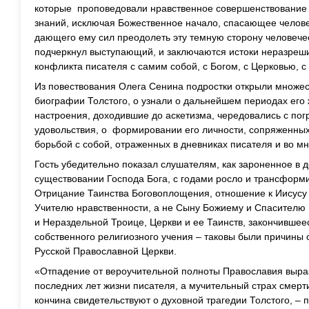
которые проповедовали нравственное совершенствование 
знаний, исключая Божественное начало, спасающее человеч
дающего ему сил преодолеть эту темную сторону человечес
подчеркнул выступающий, и заключаются истоки неразреши
конфликта писателя с самим собой, с Богом, с Церковью,
Из повествования Олега Сенина подростки открыли множес
биографии Толстого, о узнали о дальнейшем периодах его 
настроения, доходившие до аскетизма, чередовались с пог
удовольствия, о формировании его личности, сопряженны
борьбой с собой, отраженных в дневниках писателя и во м
Гость убедительно показал слушателям, как зароненное в 
существовании Господа Бога, с годами росло и трансформи
Отрицание Таинства Боговоплощения, отношение к Иисусу 
Учителю нравственности, а не Сыну Божиему и Спасителю 
и Нераздельной Троице, Церкви и ее Таинств, закончившее
собственного религиозного учения – таковы были причины 
Русской Православной Церкви.
«Отпадение от вероучительной полноты Православия выра
последних лет жизни писателя, а мучительный страх смерт
кончина свидетельствуют о духовной трагедии Толстого, – 