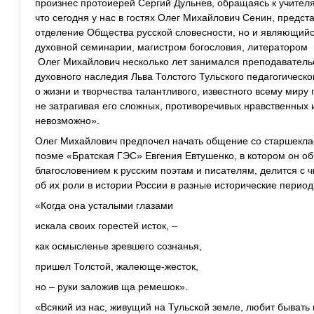
произнес протоиерей Сергий Дульнев, обращаясь к учителя
что сегодня у нас в гостях Олег Михайлович Сенин, предс
отделение Общества русской словесности, но и являющий
духовной семинарии, магистром богословия, литератором
Олег Михайлович несколько лет занимался преподаватель
духовного наследия Льва Толстого Тульского педагогическо
о жизни и творчества талантливого, известного всему мир
не затрагивая его сложных, противоречивых нравственных 
невозможно».
Олег Михайлович предпочел начать общение со старшеклас
поэме «Братская ГЭС» Евгения Евтушенко, в котором он о
благословением к русским поэтам и писателям, делится с
об их роли в истории России в разные исторические период
«Когда она усталыми глазами
искала своих горестей исток, –
как осмысленье зревшего сознанья,
пришел Толстой, жалеюще-жесток,
но – руки заложив ща ремешок».
«Всякий из нас, живущий на Тульской земле, любит бывать