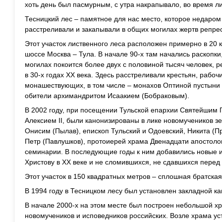
хоть день был пасмурным, с утра накрапывало, во время л
Тесницкий лес – памятное для нас место, которое недаром
расстреливали и закапывали в общих могилах жертв репре
Этот участок лиственного леса расположен примерно в 20 к
шоссе Москва – Тула. В начале 90-х там начались раскопки,
могилах покоится более двух с половиной тысяч человек, 
в 30-х годах ХХ века. Здесь расстреливали крестьян, рабо
монашествующих, в том числе – монахов Оптиной пустыни
обители архимандритом Исаакием (Бобраковым).
В 2002 году, при посещении Тульской епархии Святейшим 
Алексием II, были канонизированы в лике новомучеников 
Онисим (Пылав), епископ Тульский и Одоевский, Никита (Пр
Петр (Павлушков), протоиерей храма Двенадцати апостолов
семинарии. В последующие годы к ним добавились новые 
Христову в ХХ веке и не сломившихся, не сдавшихся перед
Этот участок в 150 квадратных метров – сплошная братская
В 1994 году в Тесницком лесу был установлен закладной к
В начале 2000-х на этом месте был построен небольшой х
новомучеников и исповедников российских. Возле храма ус