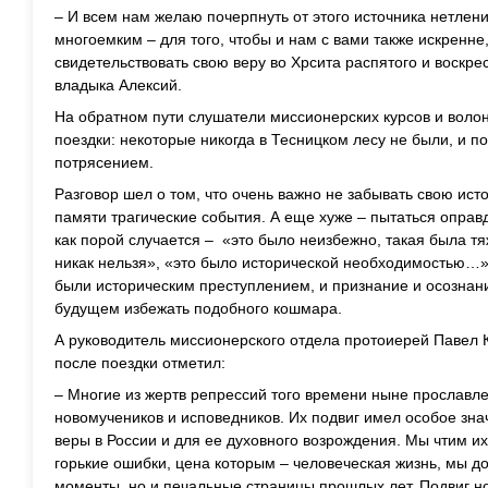
– И всем нам желаю почерпнуть от этого источника нетлен
многоемким – для того, чтобы и нам с вами также искренне
свидетельствовать свою веру во Хрсита распятого и воскре
владыка Алексий.
На обратном пути слушатели миссионерских курсов и воло
поездки: некоторые никогда в Тесницком лесу не были, и п
потрясением.
Разговор шел о том, что очень важно не забывать свою ист
памяти трагические события. А еще хуже – пытаться оправ
как порой случается – «это было неизбежно, такая была тя
никак нельзя», «это было исторической необходимостью…» 
были историческим преступлением, и признание и осознани
будущем избежать подобного кошмара.
А руководитель миссионерского отдела протоиерей Павел 
после поездки отметил:
– Многие из жертв репрессий того времени ныне прославл
новомучеников и исповедников. Их подвиг имел особое зн
веры в России и для ее духовного возрождения. Мы чтим их
горькие ошибки, цена которым – человеческая жизнь, мы д
моменты, но и печальные страницы прошлых лет. Подвиг но