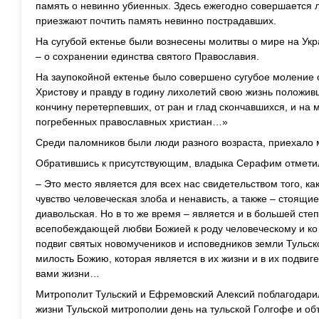
память о невинно убиенных. Здесь ежегодно совершается л
приезжают почтить память невинно пострадавших.
На сугубой ектенье были вознесены молитвы о мире на Укр
– о сохранении единства святого Православия.
На заупокойной ектенье было совершено сугубое моление 
Христову и правду в годину лихолетий свою жизнь положив
кончину перетерпевших, от ран и глад скончавшихся, и на 
погребенных православных христиан…»
Среди паломников были люди разного возраста, приехало 
Обратившись к присутствующим, владыка Серафим отмети
– Это место является для всех нас свидетельством того, ка
чувство человеческая злоба и ненависть, а также – стоящие
диавольская. Но в то же время – является и в большей сте
всепобеждающей любви Божией к роду человеческому и ко
подвиг святых новомучеников и исповедников земли Тульск
милость Божию, которая является в их жизни и в их подвиге
вами жизни…
Митрополит Тульский и Ефремовский Алексий поблагодарил
жизни Тульской митрополии день на тульской Голгофе и о