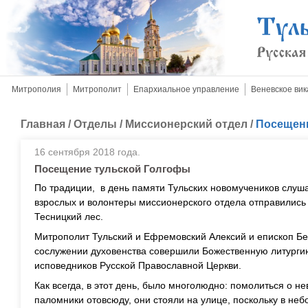
Митрополия
Митрополит
Епархиальное управление
Веневское вик
Главная
/
Отделы
/
Миссионерский отдел
/
Посещени
16 сентября 2018 года.
Посещение тульской Голгофы
По традиции, в день памяти Тульских новомучеников слуш
взрослых и волонтеры миссионерского отдела отправились
Тесницкий лес.
Митрополит Тульский и Ефремовский Алексий и епископ Б
сослужении духовенства совершили Божественную литурги
исповедников Русской Православной Церкви.
Как всегда, в этот день, было многолюдно: помолиться о 
паломники отовсюду, они стояли на улице, поскольку в н