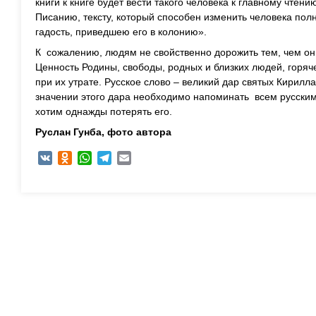
книги к книге будет вести такого человека к главному чтен
Писанию, тексту, который способен изменить человека полн
гадость, приведшею его в колонию».
К сожалению, людям не свойственно дорожить тем, чем он
Ценность Родины, свободы, родных и близких людей, горяч
при их утрате. Русское слово – великий дар святых Кирил
значении этого дара необходимо напоминать всем русским
хотим однажды потерять его.
Руслан Гунба,
фото автора
VK
Odnoklassniki
WhatsApp
Telegram
Email