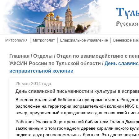
Митрополия
Митрополит
Епархиальное управление
Веневское вик
Главная
/
Отделы
/
Отдел по взаимодействию с пе
УФСИН России по Тульской области
/
День славянс
исправительной колонии
25 мая 2014 года.
День славянской письменности и культуры в испра
В стенах маленькой библиотеки при храме в честь Рождест
расположен на территории исправительной колонии ИК-5 г.
вечер, приуроченный к празднованию дня славянской письм
Работник Узловской центральной библиотеки Галина Дмитр
заключенным о том громадном дереве кириллического культ
подвига двух равноапостольных братьев. Это древо покры