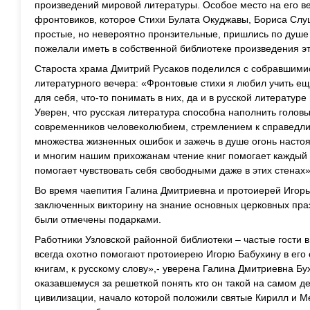
произведений мировой литературы. Особое место на его ве
фронтовиков, которое Стихи Булата Окуджавы, Бориса Слу
простые, но невероятно пронзительные, пришлись по душ
пожелали иметь в собственной библиотеке произведения эт
Староста храма Дмитрий Русаков поделился с собравшими
литературного вечера: «Фронтовые стихи я любил учить ещ
для себя, что-то понимать в них, да и в русской литературе
Уверен, что русская литература способна наполнить голов
современников человеколюбием, стремлением к справедлив
множества жизненных ошибок и зажечь в душе огонь насто
и многим нашим прихожанам чтение книг помогает каждый д
помогает чувствовать себя свободными даже в этих стенах»
Во время чаепития Галина Дмитриевна и протоиерей Игорь
заключенных викторину на знание основных церковных праз
были отмечены подарками.
Работники Узловской районной библиотеки – частые гости 
всегда охотно помогают протоиерею Игорю Бабухину в его 
книгам, к русскому слову»,- уверена Галина Дмитриевна Бух
оказавшемуся за решеткой понять кто он такой на самом д
цивилизации, начало которой положили святые Кирилл и М