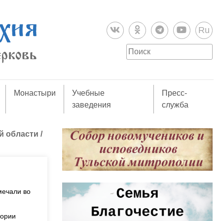
Ru
Монастыри
Учебные
Пресс-
заведения
служба
й области
/
мечали во
тории