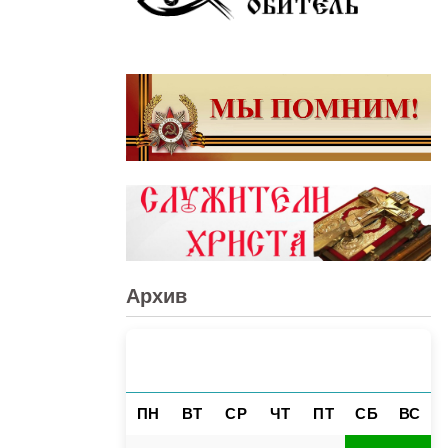
Архив
АВГУСТ 2026
«
»
ПН
ВТ
СР
ЧТ
ПТ
СБ
ВС