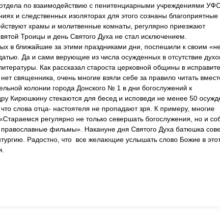
о отдела по взаимодействию с пенитенциарными учреждениями УФ
ониях и следственных изоляторах для этого сознаны благоприятные
ействуют храмы и молитвенные комнаты, регулярно приезжают
вятой Троицы и день Святого Духа не стал исключением.
х в ближайшие за этими праздниками дни, поспешили к своим «
атью. Да и сами верующие из числа осужденных в отсутствие духо
литературы. Как рассказал староста церковной общины в исправит
 нет священника, очень многие взяли себе за правило читать вмес
ельной колонии города Донского № 1 в дни богослужений к
у Кирюшкину стекаются для бесед и исповеди не менее 50 осужд
, что слова отца- настоятеля не пропадают зря. К примеру, многие
«Стараемся регулярно не только севершать богослужения, но и со
им православные фильмы». Накануне дня Святого Духа батюшка со
итургию. Радостно, что все желающие услышать слово Божие в это
я.