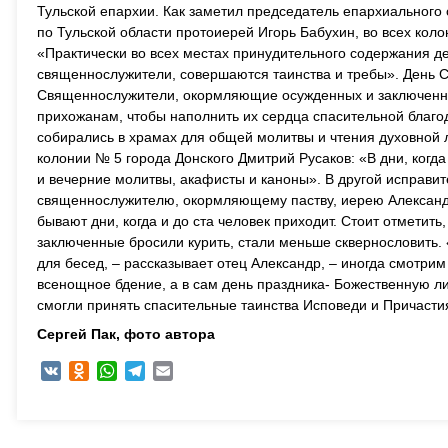
Тульской епархии. Как заметил председатель епархиальног
по Тульской области протоиерей Игорь Бабухин, во всех кол
«Практически во всех местах принудительного содержания д
священнослужители, совершаются таинства и требы». День С
Священнослужители, окормляющие осужденных и заключенны
прихожанам, чтобы наполнить их сердца спасительной благод
собирались в храмах для общей молитвы и чтения духовной 
колонии № 5 города Донского Дмитрий Русаков: «В дни, когда
и вечерние молитвы, акафисты и каноны». В другой исправит
священнослужителю, окормляющему паству, иерею Александр
бывают дни, когда и до ста человек приходит. Стоит отметить
заключенные бросили курить, стали меньше сквернословить. 
для бесед, – рассказывает отец Александр, – иногда смотр
всенощное бдение, а в сам день праздника- Божественную л
смогли принять спасительные таинства Исповеди и Причасти
Сергей Пак, ф
ото автора
VK
Odnoklassniki
WhatsApp
Telegram
Email