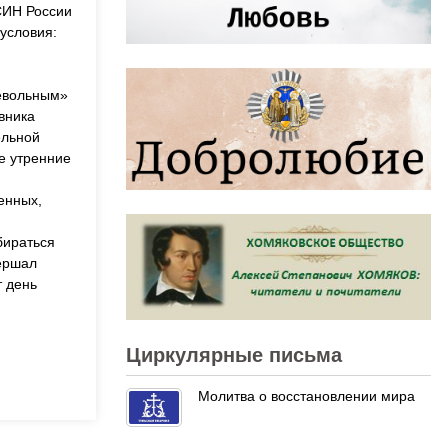
СИН России
 условия:
невольным»
вника
ельной
те утренние
енных,
бираться
вершал
т день
Циркулярные письма
Молитва о восстановлении мира