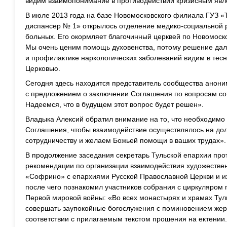
видим взаимопонимание в противодействии кризисным явл
В июле 2013 года на базе Новомосковского филиала ГУЗ «
диспансер № 1» открылось отделение медико-социальной 
больных. Его окормляет благочинный церквей по Новомоск
Мы очень ценим помощь духовенства, потому решение дал
и профилактике наркологических заболеваний видим в тес
Церковью.
Сегодня здесь находится представитель сообщества анони
с предложением о заключении Соглашения по вопросам сот
Надеемся, что в будущем этот вопрос будет решен».
Владыка Алексий обратил внимание на то, что необходимо 
Соглашения, чтобы взаимодействие осуществлялось на дол
сотрудничеству и желаем Божьей помощи в ваших трудах».
В продолжение заседания секретарь Тульской епархии про
рекомендации по организации взаимодействия художестве
«Софрино» с епархиями Русской Православной Церкви и и
после чего познакомил участников собрания с циркуляром
Первой мировой войны: «Во всех монастырях и храмах Ту
совершать заупокойные богослужения с поминовением жер
соответствии с прилагаемым текстом прошения на ектении.