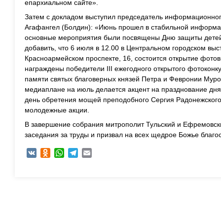
епархиальном сайте».
Затем с докладом выступил председатель информационног
Агафангел (Болдин): «Июнь прошел в стабильной информа
основные мероприятия были посвящены Дню защиты детей 
добавить, что 6 июля в 12.00 в Центральном городском вы
Красноармейском проспекте, 16, состоится открытие фотов
награждены победители III ежегодного открытого фотоконк
памяти святых благоверных князей Петра и Февронии Муро
медиаплане на июль делается акцент на празднование дня 
день обретения мощей преподобного Сергия Радонежског
молодежные акции.
В завершение собрания митрополит Тульский и Ефремовск
заседания за труды и призвал на всех щедрое Божье благо
VK
Odnoklassniki
WhatsApp
Telegram
Email