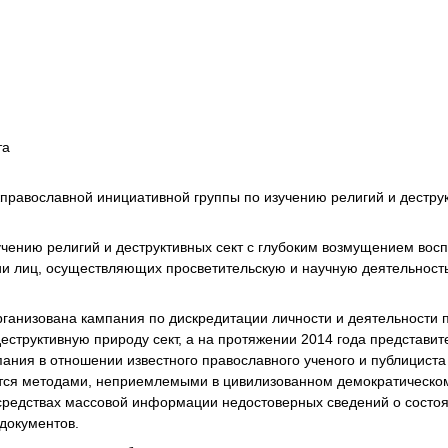
та
православной инициативной группы по изучению религий и дестру
учению религий и деструктивных сект с глубоким возмущением во
и лиц, осуществляющих просветительскую и научную деятельност
ганизована кампания по дискредитации личности и деятельности 
еструктивную природу сект, а на протяжении 2014 года представи
пания в отношении известного православного ученого и публициста
ется методами, неприемлемыми в цивилизованном демократическо
 средствах массовой информации недостоверных сведений о состо
документов.