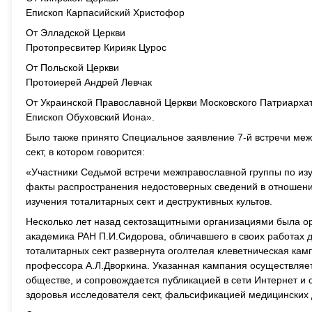
Епископ Карпасийский Христофор
От Элладской Церкви
Протопресвитер Кирияк Цурос
От Польской Церкви
Протоиерей Андрей Левчак
От Украинской Православной Церкви Московского Патриарха
Епископ Обуховский Иона».
Было также принято Специальное заявление 7-й встречи меж
сект, в котором говорится:
«Участники Седьмой встречи межправославной группы по из
факты распространения недостоверных сведений в отношени
изучения тоталитарных сект и деструктивных культов.
Несколько лет назад сектозащитными организациями была ор
академика РАН П.И.Сидорова, обличавшего в своих работах д
тоталитарных сект развернута оголтелая клеветническая кам
профессора А.Л.Дворкина. Указанная кампания осуществля
обществе, и сопровождается публикацией в сети Интернет и
здоровья исследователя сект, фальсификацией медицинских 