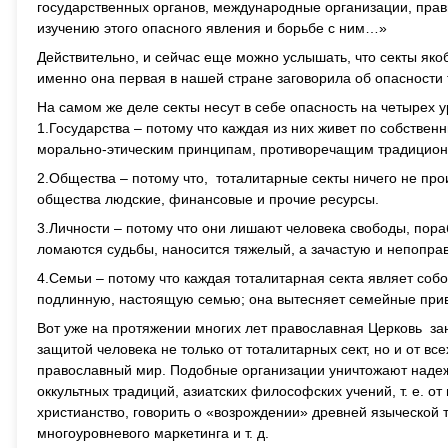
государственных органов, международные организации, прав
изучению этого опасного явления и борьбе с ним…»
Действительно, и сейчас еще можно услышать, что секты яко
именно она первая в нашей стране заговорила об опасности 
На самом же деле секты несут в себе опасность на четырех у
1.Государства – потому что каждая из них живет по собстве
морально-этическим принципам, противоречащим традицио
2.Общества – потому что, тоталитарные секты ничего не про
общества людские, финансовые и прочие ресурсы.
3.Личности – потому что они лишают человека свободы, пора
ломаются судьбы, наносится тяжелый, а зачастую и непоправ
4.Семьи – потому что каждая тоталитарная секта являет соб
подлинную, настоящую семью; она вытесняет семейные прив
Вот уже на протяжении многих лет православная Церковь з
защитой человека не только от тоталитарных сект, но и от в
православный мир. Подобные организации уничтожают надежду
оккультных традиций, азиатских философских учений, т. е. о
христианство, говорить о «возрождении» древней языческой 
многоуровневого маркетинга и т. д.