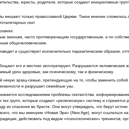
ительства, юристы, родители, которые создают инициативные груп
бы мешают только православной Церкви. Такое мнение сложилось п
тоталитарных сект.
ровнях:
нным законам, часто противоречащим государственным, и по собст
нным общечеловеческим.
изводят и существуют исключительно паразитическим образом, отт
бощают его и жестоко эксплуатируют. Разрушаются человеческие ж
имый урон здоровью, как психическому, так и физическому.
ой некую эрзац-семью, претендующую на то, чтобы заменить собой
язанности и разрушает семейные узы.
анимается исследованиями проблемы сектантства, информировани
сех тех групп, которые создают «религиозную» систему и стремятся 
 их спасения во Христе. Они могут утверждать, что берут истоки 
т всего, что мы именуем «Новая Эра» (New Age), могут ссылаться на
традиции, действовать под видом «психологических» тренингов, ор