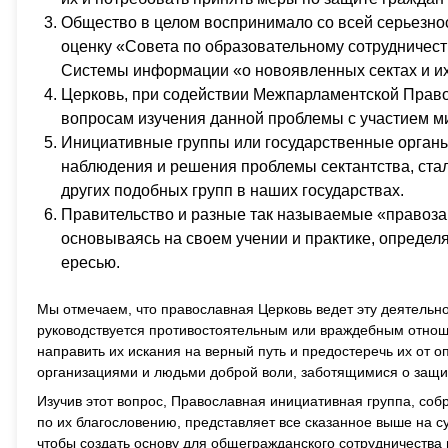
Общество в целом воспринимало со всей серьезно
оценку «Совета по образовательному сотрудничес
Системы информации «о новоявленных сектах и их 
Церковь, при содействии Межпарламентской Прав
вопросам изучения данной проблемы с участием ми
Инициативные группы или государственные органы
наблюдения и решения проблемы сектантства, ста
других подобных групп в наших государствах.
Правительство и разные так называемые «правоз
основываясь на своем учении и практике, определ
ересью.
Мы отмечаем, что православная Церковь ведет эту деятельн
руководствуется противостоятельным или враждебным отнош
направить их искания на верный путь и предостеречь их от 
организациями и людьми доброй воли, заботящимися о защит
Изучив этот вопрос, Православная инициативная группа, со
по их благословению, представляет все сказанное выше на с
чтобы создать основу для общегражданского сотрудничества 