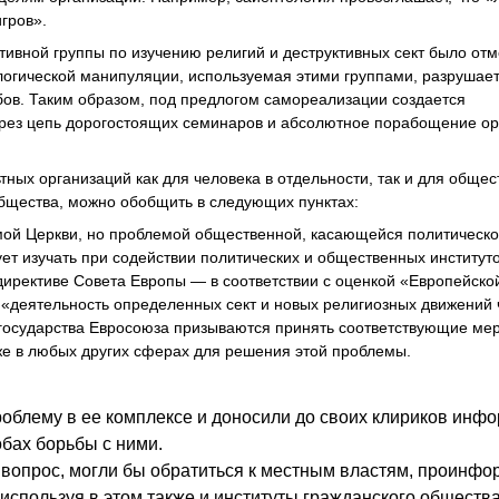
гров».
ивной группы по изучению религий и деструктивных сект было отм
логической манипуляции, используемая этими группами, разрушает
ов. Таким образом, под предлогом самореализации создается
через цепь дорогостоящих семинаров и абсолютное порабощение о
ных организаций как для человека в отдельности, так и для общес
общества, можно обобщить в следующих пунктах:
мой Церкви, но проблемой общественной, касающейся политическо
ует изучать при содействии политических и общественных институт
ирективе Совета Европы — в соответствии с оценкой «Европейско
то «деятельность определенных сект и новых религиозных движений 
 государства Евросоюза призываются принять соответствующие ме
кже в любых других сферах для решения этой проблемы.
облему в ее комплексе и доносили до своих клириков инф
собах борьбы с ними.
вопрос, могли бы обратиться к местным властям, проинфо
используя в этом также и институты гражданского общества