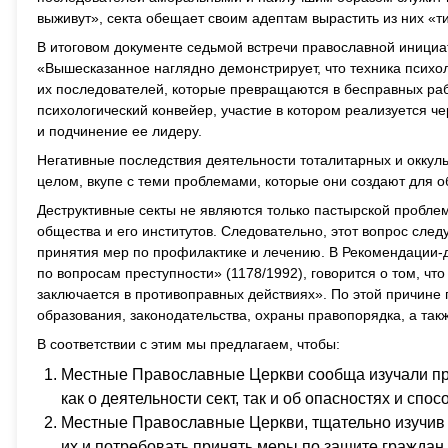
выживут», секта обещает своим адептам вырастить из них «ти
В итоговом документе седьмой встречи православной инициат
«Вышесказанное наглядно демонстрирует, что техника психо
их последователей, которые превращаются в бесправных раб
психологический конвейер, участие в котором реализуется 
и подчинение ее лидеру.
Негативные последствия деятельности тоталитарных и оккульт
целом, вкупе с теми проблемами, которые они создают для 
Деструктивные секты не являются только пастырской пробле
общества и его институтов. Следовательно, этот вопрос след
принятия мер по профилактике и лечению. В Рекомендации-д
по вопросам преступности» (1178/1992), говорится о том, ч
заключается в противоправных действиях». По этой причине
образования, законодательства, охраны правопорядка, а та
В соответствии с этим мы предлагаем, чтобы:
Местные Православные Церкви сообща изучали пр
как о деятельности сект, так и об опасностях и спо
Местные Православные Церкви, тщательно изучив 
их и потребовать принять меры по защите граждан 