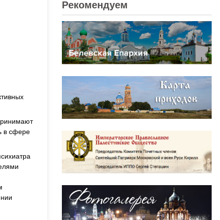
Рекомендуем
ктивных
спринимают
ь в сфере
психиатра
телями
м
янии