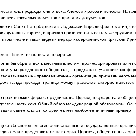
аместитель председателя отдела Алексей Ярасов и психолог Натал
нии всех ключевых моментов и принятии документов.
ополит Санкт-Петербургский и Ладожский Варсонофий отметил, что
оих духовных корней, и призвал противостоять сектам «с оружием 
 в том числе и такой видный иерарх как архиепископ Критский Ири
нт. В нем, в частности, говорится:
огли бы обратиться к местным властям, проинформировать их и п
институты гражданского общества», – предлагают участники конфер
ные так называемые «правозащитные» организации признали неотъе
еделять, где проходит граница между православным христианством
 практических форм сотрудничества Церкви, государства и общес
деятельности сект. Общий обзор международной обстановки». Осн
зации сайентологов, которая являет наиболее типичный пример
бществ беспокоят многие общественные и государственные органи
едователи и представители некоторых Церквей, общественных орг