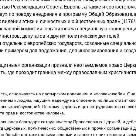
стью Рекомендацию Совета Европы, а также и соответств
тву» по поводу внедрения в программу Общей Образовател
видении этики и личностных и общественных прав» (1178/
ославной комиссии, организовала специальную конференц
нистров, депутатов и других политических деятелей.
 отдельных европейских государств, созданные специальн
ли примером для подражания, для информирования и созд
ащитные» организации признали неотъемлемое право Церк
ять, где проходит граница между православным христианст
ость, основываясь на пастырском попечении и человеколюбии. Она
ением к людям, ищущим надежду на спасение, но лишь ставит св
опасных заблуждений. Поэтому Церковь ищет сотрудничества со все
е прав и достоинстве человека.
бравшаяся благодаря сотрудничеству Православных Церквей, и дей
уд церковных, политических, общественных и прочих организаций д
по борьбе с тоталитарными сектами и защите от них личности, семь