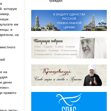
граждан
ов
й, которую
ример,
 наши
зультате им
енцы, и
деятели, не
вместного
лей
е на
рудия
и денег.
игию».
ди правого
лишь тигры