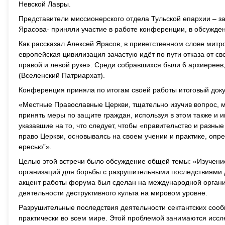
Невской Лавры.
Представители миссионерского отдела Тульской епархии – з
Ярасова- приняли участие в работе конференции, в обсужде
Как рассказал Алексей Ярасов, в приветственном слове митр
европейская цивилизация зачастую идёт по пути отказа от св
правой и левой руке». Среди собравшихся были 6 архиереев,
(Вселенский Патриархат).
Конференция приняла по итогам своей работы итоговый докуме
«Местные Православные Церкви, тщательно изучив вопрос, м
принять меры по защите граждан, используя в этом также и 
указавшие на то, что следует, чтобы «правительство и раз
право Церкви, основываясь на своем учении и практике, опр
ересью”».
Целью этой встречи было обсуждение общей темы: «Изучение
организаций для борьбы с разрушительными последствиями 
акцент работы форума был сделан на международной органи
деятельности деструктивного культа на мировом уровне.
Разрушительные последствия деятельности сектантских соо
практически во всем мире. Этой проблемой занимаются иссл