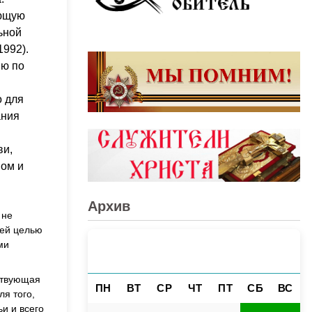
ующую
ьной
1992).
ию по
о для
ания
ви,
вом и
Архив
 не
оей целью
ми
АВГУСТ 2026
«
»
ствующая
ПН
ВТ
СР
ЧТ
ПТ
СБ
ВС
ля того,
и и всего