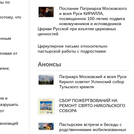
пы по
Послание Патриарха Московского
и всея Руси КИРИЛЛА,
отому, что
посвященное 100-летию подвига
новомучеников и исповедников
Церкви Русской при изъятии церковных
ценностей
венным
Циркулярное письмо относительно
пастырской работы с подростками
ягивая от
Анонсы
изни,
Патриарх Московский и всея Руси
Кирилл освятит Успенский собор
Тульского кремля
ем и
СБОР ПОЖЕРТВОВАНИЙ НА
разрушить
РЕМОНТ СВЯТО-НИКОЛЬСКОГО
СОБОРА
от
ганизаций
Пастырские встречи и беседы с
родственниками мобилизованных