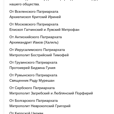
нашего общества.
От Вселенского Патриархата
Архиепископ Критский Ириней
От Московского Патриархата
Епископ Гатчинский и Лужский Митрофан
От Антиохийского Патриархата
Архимандрит Иаков (Халиль)
От Иерусалимского Патриархата
Митрополит Бострийский Тимофей
От Грузинского Патриархата
Протоиерей Бидзина Гуния
От Румынского Патриархата
Священник Раду Мурешан
От Сербского Патриархата
Митрополит Загребский и Люблянский Порфирий
От Болгарского Патриархата
Митрополит Неврокопский Григорий
От Кипрской Церкви