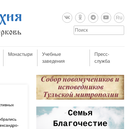
Ru
Монастыри
Учебные
Пресс-
заведения
служба
ктивных
обрались
ександро-