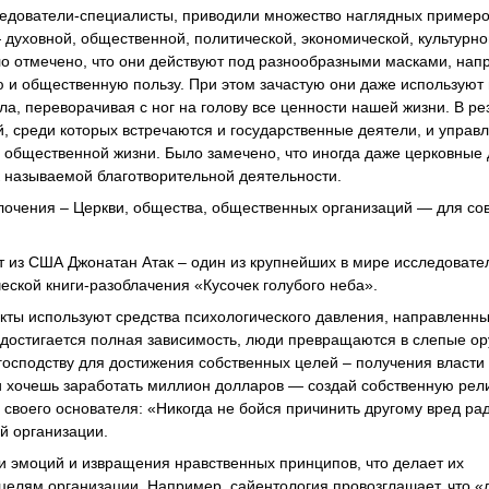
ледователи-специалисты, приводили множество наглядных пример
духовной, общественной, политической, экономической, культурно
ыло отмечено, что они действуют под разнообразными масками, нап
 и общественную пользу. При этом зачастую они даже используют
, переворачивая с ног на голову все ценности нашей жизни. В ре
, среди которых встречаются и государственные деятели, и управл
 общественной жизни. Было замечено, что иногда даже церковные 
к называемой благотворительной деятельности.
лочения – Церкви, общества, общественных организаций — для со
 из США Джонатан Атак – один из крупнейших в мире исследовате
еской книги-разоблачения «Кусочек голубого неба».
кты используют средства психологического давления, направленны
 достигается полная зависимость, люди превращаются в слепые о
осподству для достижения собственных целей – получения власти 
и хочешь заработать миллион долларов — создай собственную рел
 своего основателя: «Никогда не бойся причинить другому вред ра
й организации.
и эмоций и извращения нравственных принципов, что делает их
елям организации. Например, сайентология провозглашает, что «