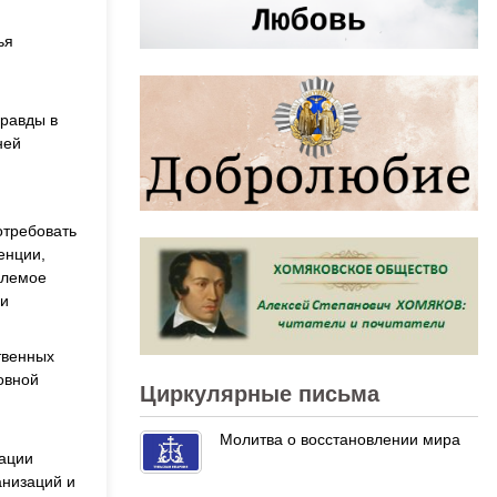
ья
правды в
ней
отребовать
енции,
млемое
 и
твенных
овной
Циркулярные письма
Молитва о восстановлении мира
зации
анизаций и