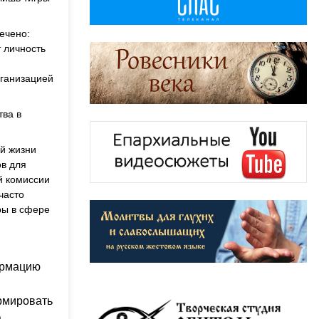
ечено:
 личность
рганизацией
тва в
й жизни
ов для
й комиссии
часто
ры в сфере
ормацию
рмировать
.