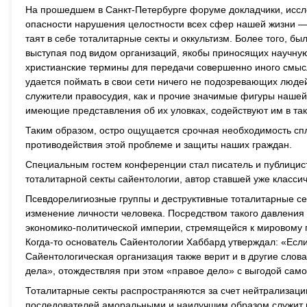
На прошедшем в Санкт-Петербурге форуме докладчики, исс
опасности нарушения целостности всех сфер нашей жизни — 
таят в себе тоталитарные секты и оккультизм. Более того, б
выступая под видом организаций, якобы приносящих научную
христианские термины для передачи совершенно иного смысла
удается поймать в свои сети ничего не подозревающих людей
служители правосудия, как и прочие значимые фигуры нашей
имеющие представления об их уловках, содействуют им в та
Таким образом, остро ощущается срочная необходимость сп
противодействия этой проблеме и защиты наших граждан.
Специальным гостем конференции стал писатель и публицист
тоталитарной секты сайентологии, автор ставшей уже классич
Псевдорелигиозные группы и деструктивные тоталитарные се
изменение личности человека. Посредством такого давления
экономико-политической империи, стремящейся к мировому г
Когда-то основатель Сайентологии Хаббард утверждал: «Есл
Сайентологическая организация также верит и в другие слова
дела», отождествляя при этом «правое дело» с выгодой само
Тоталитарные секты распространяются за счет нейтрализаци
последователей аморальными и наилучшим образом служит ц