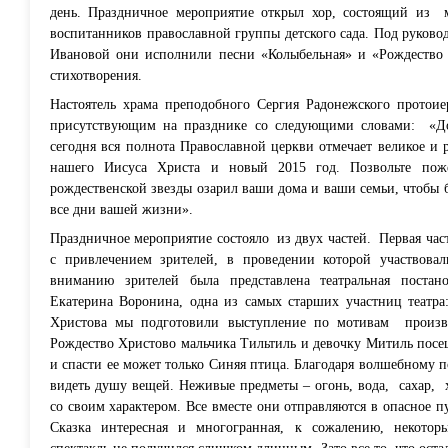
день. Праздничное мероприятие открыл хор, состоящий из
воспитанников православной группы детского сада. Под руков
Ивановой они исполнили песни
«Колыбельная» и «Рождество 
стихотворения.
Настоятель храма преподобного Сергия Радонежского протои
присутствующим на празднике со следующими словами:
«Д
сегодня вся полнота Православной церкви отмечает великое и 
нашего Иисуса Христа и новый 2015 год. Позвольте поже
рождественской звезды озарил ваши дома и ваши семьи, чтобы б
все дни вашей жизни».
Праздничное мероприятие состояло
из двух частей.
Первая час
с привлечением зрителей, в проведении которой участвовал
вниманию зрителей была представлена театральная постано
Екатерина Воронина, одна из самых старших участниц театра
Христова мы подготовили выступление по мотивам
произ
Рождество Христово мальчика Тильтиль и девочку Митиль посе
и спасти ее может только Синяя птица. Благодаря волшебному 
видеть душу вещей. Неживые предметы – огонь, вода,
сахар,
со своим характером. Все вместе они отправляются в опасное п
Сказка интересная и многогранная, к сожалению, некотор