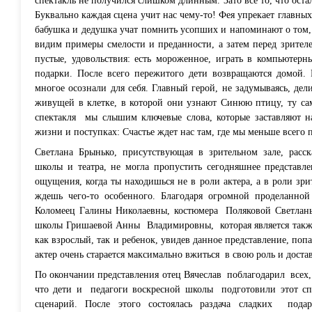
спектакль не получился слишком длинным. Зато все то, что оста
Буквально каждая сцена учит нас чему-то! Фея упрекает главных
бабушка и дедушка учат помнить усопших и напоминают о том,
видим примеры смелости и преданности, а затем перед зрител
пустые, удовольствия: есть мороженное, играть в компьютерн
подарки. После всего пережитого дети возвращаются домой. 
многое осознали для себя. Главный герой, не задумываясь, дел
живущей в клетке, в которой они узнают Синюю птицу, ту сам
спектакля
мы слышим ключевые слова, которые заставляют н
жизни и поступках:
Счастье ждет нас там, где мы меньше всего 
Светлана Брынько, присутствующая в зрительном зале, расс
школы и театра, не могла пропустить сегодняшнее представле
ощущения, когда ты находишься не в роли актера, а в роли зри
ждешь чего-то особенного. Благодаря огромной проделанной
Коломеец Галины Николаевны, костюмера
Поляковой Светлан
школы Гришаевой Анны
Владимировны,
которая является так
как взрослый, так и ребенок, увидев данное представление, поп
актер очень старается максимально вжиться
в свою роль и доста
По окончании представления отец Вячеслав
поблагодарил
всех
что дети и
педагоги воскресной школы
подготовили этот сп
сценарий. После этого состоялась раздача сладких
пода