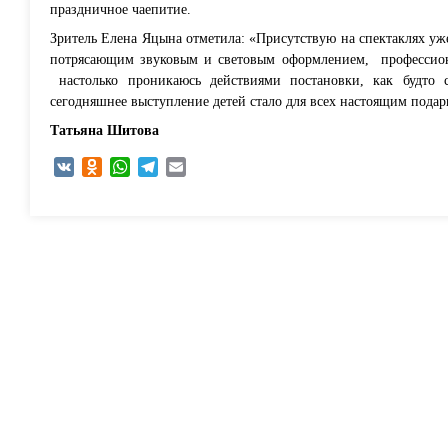
праздничное чаепитие.
Зритель Елена Яцына отметила: «Присутствую на спектаклях уж
потрясающим звуковым и световым оформлением,
профессио
настолько проникаюсь действиями постановки, как будто
сегодняшнее выступление детей стало для всех настоящим пода
Татьяна Шитова
VK
Odnoklassniki
WhatsApp
Telegram
Email