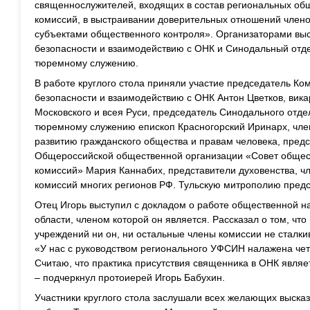
священнослужителей, входящих в состав региональных о
комиссий, в выстраивании доверительных отношений члено
субъектами общественного контроля». Организаторами вы
безопасности и взаимодействию с ОНК и Синодальный отд
тюремному служению.
В работе круглого стола приняли участие председатель К
безопасности и взаимодействию с ОНК Антон Цветков, вик
Московского и всея Руси, председатель Синодального отде
тюремному служению епископ Красногорский Иринарх, чле
развитию гражданского общества и правам человека, пред
Общероссийской общественной организации «Совет обще
комиссий» Мария Каннабих, представители духовенства, 
комиссий многих регионов РФ. Тульскую митрополию предс
Отец Игорь выступил с докладом о работе общественной н
области, членом которой он является. Рассказал о том, чт
учреждений ни он, ни остальные члены комиссии не сталк
«У нас с руководством регионального УФСИН налажена чет
Считаю, что практика присутствия священника в ОНК являе
– подчеркнул протоиерей Игорь Бабухин.
Участники круглого стола заслушали всех желающих высказ