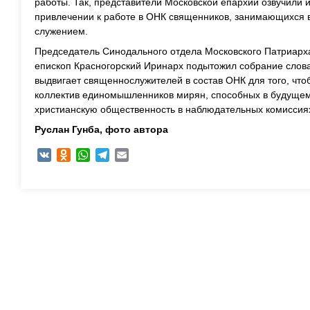
работы. Так, представители Московской епархии озвучили
привлечении к работе в ОНК священников, занимающихся 
служением.
Председатель Синодального отдела Московского Патриар
епископ Красногорский Иринарх подытожил собрание словам
выдвигает священнослужителей в состав ОНК для того, чтоб
коллектив единомышленников мирян, способных в будущем
христианскую общественность в наблюдательных комиссия
Руслан Гунба, ф
ото автора
VK
Odnoklassniki
WhatsApp
Telegram
Email