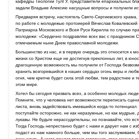
кафедры Теологии ТулГУ, представители епархиальных бла
задали Владыке Алексию насущные вопросы и получили и
Предваряя встречу, настоятель Свято-Сергиевского храма,
по работе с молодежью протоиерей Вячеслав Ковалевский
Патриарха Московского и Всея Руси Кирилла по случаю пр
молодежи: «Сердечно поздравляю всех вас с праздником Ср
отмечаемым ныне Днем православной молодежи.
Большинство из нас, и в первую очередь это относится к м
жизни со Христом еще не достигнув преклонных лет, в юнос
драгоценную возможность мы получили от Господа безвозм
хранить возгоревшийся в наших сердцах огонь веры и любви 
огня, чем крепче будет сила этой любви, тем радостнее и 
этом мире.
Хотел бы сегодня призвать всех, а особенно молодых людей
Помните, что у человека нет возможности переписать сцена
листа, вновь задействовать имевшийся когда-то потенциал.
поступайте осторожно, не как неразумные, но как мудрые,
лукавы. Не будьте нерассудительны, но познавайте, что ес
Тогда Господь непрестанно будет с нами и дарует нам с и
подаст их нам намного больше, чем мы того заслуживаем,