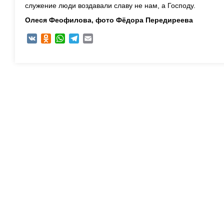
служение люди воздавали славу не нам, а Господу.
Олеся Феофилова, ф
ото Фёдора Передиреева
VK
Odnoklassniki
WhatsApp
Telegram
Email