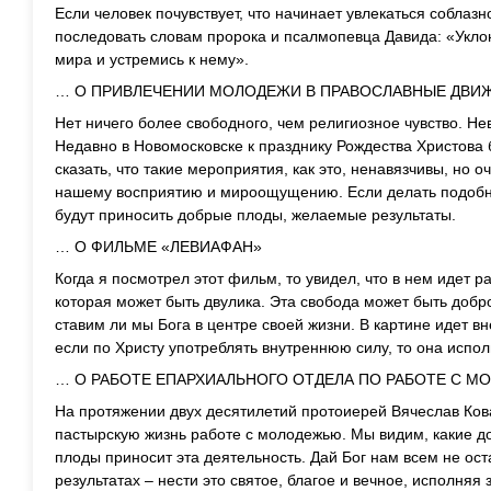
Если человек почувствует, что начинает увлекаться соблазн
последовать словам пророка и псалмопевца Давида: «Уклон
мира и устремись к нему».
… О ПРИВЛЕЧЕНИИ МОЛОДЕЖИ В ПРАВОСЛАВНЫЕ ДВИ
Нет ничего более свободного, чем религиозное чувство. Н
Недавно в Новомосковске к празднику Рождества Христов
сказать, что такие мероприятия, как это, ненавязчивы, но 
нашему восприятию и мироощущению. Если делать подобны
будут приносить добрые плоды, желаемые результаты.
… О ФИЛЬМЕ «ЛЕВИАФАН»
Когда я посмотрел этот фильм, то увидел, что в нем идет р
которая может быть двулика. Эта свобода может быть доброй
ставим ли мы Бога в центре своей жизни. В картине идет в
если по Христу употреблять внутреннюю силу, то она испол
… О РАБОТЕ ЕПАРХИАЛЬНОГО ОТДЕЛА ПО РАБОТЕ С 
На протяжении двух десятилетий протоиерей Вячеслав Ко
пастырскую жизнь работе с молодежью. Мы видим, какие д
плоды приносит эта деятельность. Дай Бог нам всем не ост
результатах – нести это святое, благое и вечное, исполняя 