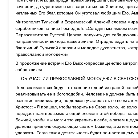
помыслить. А когда придет время завершить свое земное с
вечности, да удостоимся мы встретиться со Христом, при
нетленных Его благ, которые Он уготовал любящим Его. Ам
Митрополит Тульский и Ефремовский Алексий словом мира
соработников на ниве Господней: «Сегодня мы имеем воз
Первосвятителя Русской Церкви, получить для себя духов
направленности вектора нашей жизни. Отрадно видеть на в
благочиний Тульской епархии и молодое духовенство, кото
православной молодежи».
В продолжение встречи Его Высокопреосвященство митроп
собравшихся…
… ОБ УЧАСТИИ ПРАВОСЛАВНОЙ МОЛОДЕЖИ В СВЕТСК
Человек имеет свободу – отражение одной из граней нашей
реализовывать ее в богоподобии. Человек не должен быть 
развития цивилизации, но должен участвовать во всем этом 
Христос: «Я пришел, чтобы творить не Свою волю, но вол
передает нам превозмогающий элемент этой победы челов
Божией, чтобы мы могли это укрепить в себе, а затем щед
должны привлечь окружающих светом Божиим, а затем помо
удержать. Тогда такая деятельность будет по-настоящему 