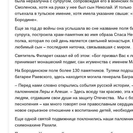
была неразлучна с супругом, сопровождая его в воинских по
Смоленска, хотя на руках у нее был сын Николай. И только
отъехала в тульское имение, хотя имела указание свыше: 
Бородине».
Еще за год до войны она услышала во сне название поля 
супруга, построила храм-памятник во имя образа Спаса Не
полка, которая по сей день является святыней монастыря.
любимый сын
–
последняя ниточка, связывавшая с миром.
Святитель Филарет сказал ей об этом: «Бог призвал Вас 
принимает монашеский подвиг, сан игуменства с именем М
На Бородинском поле более 130 памятников. Туляки подош
батареи Раевского, здесь находится могила генерала Багра
– Перед нами словно открылись события русской истории,
паломников Леры и Алеши.
–
Здесь всюду так красиво, эта 
людям, отдавшим свои души на защиту Отечества. Мы с б
песнопения
–
как много говорят они православным сердцам
новое серьезное отношение к воспитанию детей, необходи
Еще одной святой подвижнице поклонились наши паломник
схимонахине Рахили.