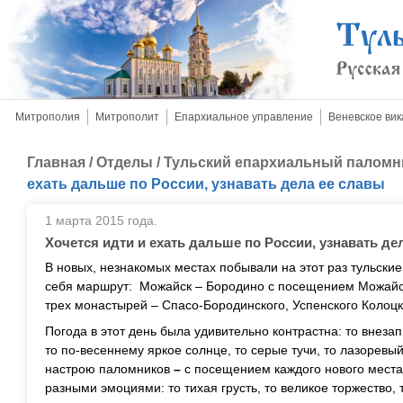
Митрополия
Митрополит
Епархиальное управление
Веневское вик
Главная
/
Отделы
/
Тульский епархиальный паломн
ехать дальше по России, узнавать дела ее славы
1 марта 2015 года.
Хочется идти и ехать дальше по России, узнавать де
В новых, незнакомых местах побывали на этот раз тульски
себя маршрут: Можайск – Бородино с посещением Можайск
трех монастырей – Спасо-Бородинского, Успенского Колоцк
Погода в этот день была удивительно контрастна: то внеза
то по-весеннему яркое солнце, то серые тучи, то лазоревы
настрою паломников
–
с посещением каждого нового мест
разными эмоциями: то тихая грусть, то великое торжество, т