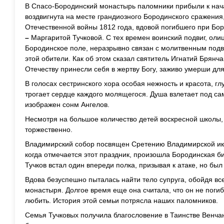
В Спасо-Бородинский монастырь паломники прибыли к нач
воздвигнута на месте грандиозного Бородинского сражения
Отечественной войны 1812 года, вдовой погибшего при Бо
–
Маргаритой Тучковой. С тех времен воинский подвиг, оли
Бородинское поле, неразрывно связан с молитвенным под
этой обители. Как об этом сказал святитель Игнатий Брянч
Отечеству принесли себя в жертву Богу, заживо умерши дл
В голосах сестринского хора особая нежность и красота, г
трогает сердце каждого молящегося. Душа взлетает под сам
изображен сонм Ангелов.
Несмотря на большое количество детей воскресной школы, 
торжественно.
Владимирский собор посвящен Сретению Владимирской ик
когда отмечается этот праздник, произошла Бородинская б
Тучков встал один впереди полка, призывая к атаке, но был
Вдова безуспешно пыталась найти тело супруга, обойдя вс
монастыря. Долгое время еще она считала, что он не поги
любить. История этой семьи потрясла наших паломников.
Семья Тучковых получила благословение в Таинстве Венчан