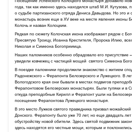
Посещение Успенского Колоцкого монастыря добавило нов
года, так как именно здесь находился штаб М.И. Кутузова
о судьбе партизанского отряда Дениса Давыдова. Но это и
монастырь возник еще в XV веке на месте явления иконы Б
Колочь и назван Колоцким.
Редкая по сюжету Колочская икона изображает рядом с Бо
Пресвятую Троицу, Иоанна Крестителя, Пророка Илию, все
Николая и Симеона Богоприимца.
Наших паломников особенно обрадовало его присутствие
увидели ковчежец с частицей мощей святого Симеона Бог
В поездке паломники продолжили знакомство с житием сп
Радонежского
–
Ферапонта Белозерского и Лужецкого. В ле
Вологодского края они бывали в местах подвигов преподо
Ферапонтовом Белозерских монастырях. Были туляки и в 
откуда преподобные Кирилл и Ферапонт ушли на Белоозеро
посещение Ферапонтова Лужецкого монастыря.
В это место Лужков святого праведника призвал можайский
Донского. Ферапонту было уже 70 лет, но еще двадцать ле
обустройству новой обители. Здесь святой подвижник закон
здесь находятся его честные мощи, которым и поклонились