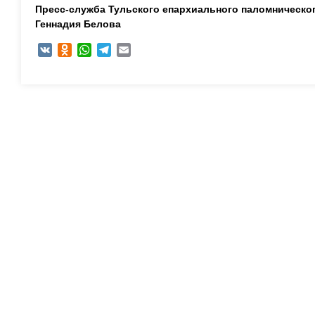
Пресс-служба Тульского епархиального паломническог
Геннадия Белова
VK
Odnoklassniki
WhatsApp
Telegram
Email