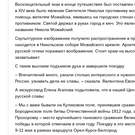
Восклицательный знак в конце путешествия был поставлен
в XIV веке было явление Святителя Николая противнику мо
помощь жителям Можайска, явившись на городских стенах
противником. Святой держал в руках город и меч. Это явле
название Никола Можайский.
Скульптурное изображение получило распространение в пр
находится в Никольском соборе Можайского кремля. Архит
русской готики поражают воображение. Стоит храм на выс
захватывает.
С таким высоким подъемом духа и завершили поездку.
– Впечатлений много, узнали столько интересного и нужног
России, узнавать дела ее славы,
–
сказала Валентина Евсе
А экскурсовод Елена Агапова подытожила, что в нашей Цен
русской славы:
– Мы с вами бывали на Куликовом поле, принявшем сражени
Бородинском поле битвы Отечественной войны 1812 года, 
Прохоровку
–
место крупнейшего танкового сражения Велик
победы в которой отмечаем в этом году. Поездку в это мес
9-11 мая в рамках маршрута Орел-Курск-Белгород.