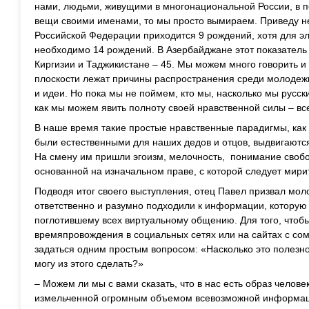
нами, людьми, живущими в многонациональной России, в 
вещи своими именами, то мы просто вымираем. Приведу нем
Российской Федерации приходится 9 рождений, хотя для 
необходимо 14 рождений. В Азербайджане этот показатель д
Киргизии и Таджикистане – 45. Мы можем много говорить и 
плоскости лежат причины распространения среди молодежи
и идеи. Но пока мы не поймем, кто мы, насколько мы русск
как мы можем явить полноту своей нравственной силы – все
В наше время такие простые нравственные парадигмы, как 
были естественными для наших дедов и отцов, выдвигаютс
На смену им пришли эгоизм, мелочность, понимание свобо
основанной на изначальном праве, с которой следует мир
Подводя итог своего выступления, отец Павел призвал мол
ответственно и разумно подходили к информации, которую 
поглотившему всех виртуальному общению. Для того, чтобы
времяпровождения в социальных сетях или на сайтах с со
задаться одним простым вопросом: «Насколько это полезно
могу из этого сделать?»
– Можем ли мы с вами сказать, что в нас есть образ челове
измельченной огромным объемом всевозможной информаци