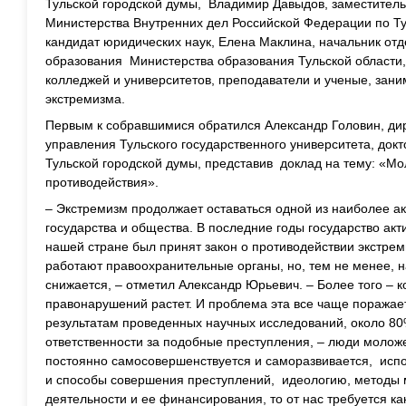
Тульской городской думы, Владимир Давыдов, заместител
Министерства Внутренних дел Российской Федерации по Ту
кандидат юридических наук, Елена Маклина, начальник от
образования Министерства образования Тульской области,
колледжей и университетов, преподаватели и ученые, за
экстремизма.
Первым к собравшимися обратился Александр Головин, дир
управления Тульского государственного университета, докт
Тульской городской думы, представив доклад на тему: «М
противодействия».
– Экстремизм продолжает оставаться одной из наиболее а
государства и общества. В последние годы государство акт
нашей стране был принят закон о противодействии экстрем
работают правоохранительные органы, но, тем не менее, 
снижается, – отметил Александр Юрьевич. – Более того – к
правонарушений растет. И проблема эта все чаще поражае
результатам проведенных научных исследований, около 80
ответственности за подобные преступления, – люди моложе 
постоянно самосовершенствуется и саморазвивается, исп
и способы совершения преступлений, идеологию, методы 
деятельности и ее финансирования, то от нас требуется к