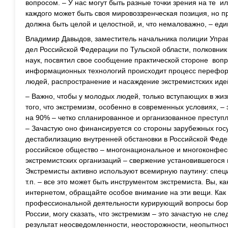
вопросом. – У нас могут быть разные точки зрения на те и
каждого может быть своя мировоззренческая позиция, но п
должна быть целой и целостной, и, что немаловажно, – еди
Владимир Давыдов, заместитель начальника полиции Упра
дел Российской Федерации по Тульской области, полковник
наук, посвятил свое сообщение практической стороне воп
информационных технологий происходит процесс перефо
людей, распространение и насаждение экстремистских иде
– Важно, чтобы у молодых людей, только вступающих в жиз
того, что экстремизм, особенно в современных условиях, – 
на 90% – четко спланированное и организованное преступ
– Зачастую оно финансируется со стороны зарубежных госу
дестабилизацию внутренней обстановки в Российской Феде
российское общество – многонациональное и многоконфес
экстремистских организаций – свержение установившегося 
Экстремисты активно используют всемирную паутину: спец
т.п. – все это может быть инструментом экстремиста. Вы, 
интернетом, обращайте особое внимание на эти вещи. Как 
профессиональной деятельности курирующий вопросы бор
России, могу сказать, что экстремизм – это зачастую не сле
результат неосведомленности, неосторожности, неопытност