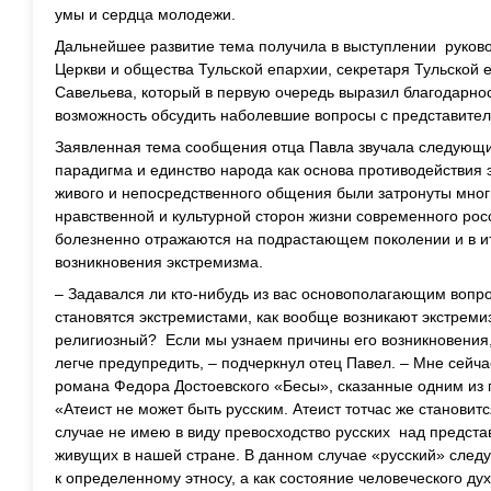
умы и сердца молодежи.
Дальнейшее развитие тема получила в выступлении руков
Церкви и общества Тульской епархии, секретаря Тульской
Савельева, который в первую очередь выразил благодарнос
возможность обсудить наболевшие вопросы с представите
Заявленная тема сообщения отца Павла звучала следующ
парадигма и единство народа как основа противодействия 
живого и непосредственного общения были затронуты мног
нравственной и культурной сторон жизни современного рос
болезненно отражаются на подрастающем поколении и в ит
возникновения экстремизма.
– Задавался ли кто-нибудь из вас основополагающим вопро
становятся экстремистами, как вообще возникают экстрем
религиозный? Если мы узнаем причины его возникновения, 
легче предупредить, – подчеркнул отец Павел. – Мне сейч
романа Федора Достоевского «Бесы», сказанные одним из 
«Атеист не может быть русским. Атеист тотчас же становитс
случае не имею в виду превосходство русских над предста
живущих в нашей стране. В данном случае «русский» следу
к определенному этносу, а как состояние человеческого дух