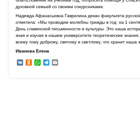
благословение на учебный год, попросить помощи у Спасит
духовной семьей со своими сокурсниками.
Надежда Афанасьевна Гаврилина декан факультета русско
отметила: «Мы проводим молебны трижды в год: на 1 сентя
День славянской письменности и культуры. Это наша истори
зная и изучая в нашем университете теоретические знания
всему тому доброму, святому и светлому, что хранит наша 
Иванова Елена
VK
Odnoklassniki
WhatsApp
Telegram
Email