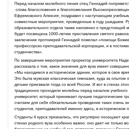
Перед началом молебного пения отец Геннадий поприветс
слова благословения и благопожелания Высокопреосвящен
Ефремовского Алексия, поздравил с наступающим учебным
совместные мероприятия, проведенные в году ушедшем. Р
образовательного отдела также напомнил о предстоящей 
будет посвящена 1000-летию преставления святого равноа
заключение протоиерей Геннадий пожелал «помощи Божие
профессорско-преподавательской корпорации, и в постиж
студенчества».
По завершении мероприятия проректор университета Наде
рассказала о том, какое значение для вуза имеет совершен
«Мы находимся в историческом здании, которое в свое вре
Это была мужская классическая гимназия, куда за опытом 
детьми приезжали тогда со всей России. И вот в стенах это
традиционно проходили молебны перед началом учебного г
университет, который принимает лучшие педагогические тра
считаем для себя обязательным проведение таких очень 
студентов, преподавателей именно здесь, в историческом
Студенты 4 курса признались, что регулярно посещают хра
стенах родного вуза особенно важно: оно дает не только в