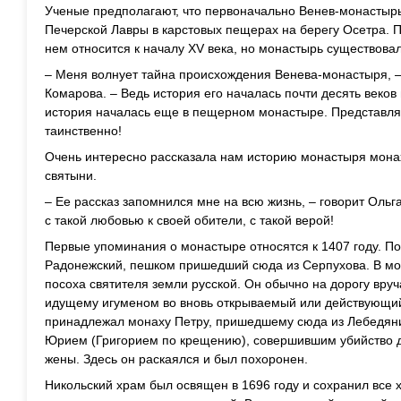
Ученые предполагают, что первоначально Венев-монастырь
Печерской Лавры в карстовых пещерах на берегу Осетра. 
нем относится к началу XV века, но монастырь существова
– Меня волнует тайна происхождения Венева-монастыря, 
Комарова. – Ведь история его началась почти десять веков 
история началась еще в пещерном монастыре. Представляе
таинственно!
Очень интересно рассказала нам историю монастыря монах
святыни.
– Ее рассказ запомнился мне на всю жизнь, – говорит Ольг
с такой любовью к своей обители, с такой верой!
Первые упоминания о монастыре относятся к 1407 году. П
Радонежский, пешком пришедший сюда из Серпухова. В мо
посоха святителя земли русской. Он обычно на дорогу вру
идущему игуменом во вновь открываемый или действующий
принадлежал монаху Петру, пришедшему сюда из Лебедян
Юрием (Григорием по крещению), совершившим убийство д
жены. Здесь он раскаялся и был похоронен.
Никольский храм был освящен в 1696 году и сохранил все 