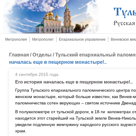
Митрополия
Митрополит
Епархиальное управление
Веневское вик
Главная
/
Отделы
/
Тульский епархиальный паломн
началась еще в пещерном монастыре!..
4 сентября 2015 года.
Его история началась еще в пещерном монастыре!..
Группа Тульского епархиального паломнического центра п
женском монастыре, который больше известен, как Венев-м
паломничества сотен верующих – святом источнике Двенад
В полукилометре от тульской дороги, в 18-ти километрах о
находится этот старейший на Тульской земле Венев-Николь
увидели подлинную жемчужину народного русского зодчест
храм.