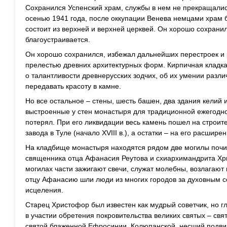
Сохранился Успенский храм, службы в нем не прекращались
осенью 1941 года, после оккупации Венева немцами храм б
состоит из верхней и верхней церквей. Он хорошо сохрани
благоустраивается.
Он хорошо сохранился, избежал дальнейших перестроек и 
прелестью древних архитектурных форм. Кирпичная кладка
о талантливости древнерусских зодчих, об их умении ра
передавать красоту в камне.
Но все остальное – стены, шесть башен, два здания келий и
выстроенные у стен монастыря для традиционной ежегодн
потерял. При его ликвидации весь камень пошел на строи
завода в Туле (начало XVIII в.), а остатки – на его расшире
На кладбище монастыря находятся рядом две могилы почит
священника отца Афанасия Реутова и схиархимандрита Хр
могилах части зажигают свечи, служат молебны, возлагают 
отцу Афанасию шли люди из многих городов за духовным с
исцеления.
Старец Христофор был известен как мудрый советчик, но г
в участии обретения покровительства великих святых – свя
святой блаженной Ефросинии Колюпанской, несший подвиг