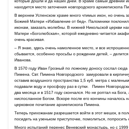
которые дошли и да наших дней. В храме самый древний ик
находится место заточения новгородского архиепископа Пим
В верхнем Успенском храме много чтимых икон, но очень 
Божией Матери «Избавление от бед». Паломники поклонили
иконам, заказать молебны. В нижней Никольской церкви на
Матери «Боголюбская», которой ежедневно читается акафи
очень красивая.
– Я знаю, здесь очень намоленное место, и все испрошенн
сбывается, особенно просьбы о рождении детей, – делитс
Иванова.
В 1570 году Иван Грозный по ложному доносу сослал сюда
Пимена. Свт. Пимена Новгородского замуровали в кирпичн
оставив воздушного пространства 1,5 куб. метра с маленьк
подавали воду и просфору раз в сутки. Пимен Новгородск
два месяца и в 1517 году скончался. Но не роптал на Бога,
ниспосланное Богом. Вскоре после его кончины началось н
церковное почитание архиепископа Пимена.
Теперь прихожанам разрешается войти в этот мешок, в пол
посидеть на узеньком приступочке, помолиться, попросить 
Много испытаний перенес Веневский монастырь, но с 1999 