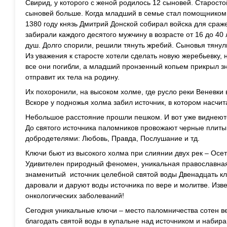
Свирид, у которого с женой родилось 12 сыновей. Старосто
сыновей больше. Когда младший в семье стал помощником 
1380 году князь Дмитрий Донской собирал войска для сра
забирали каждого десятого мужчину в возрасте от 16 до 40 
душ. Долго спорили, решили тянуть жребий. Сыновья тяну
Из уважения к старосте хотели сделать новую жеребьевку, 
все они погибли, а младший пронзенный копьем прикрыл зн
отправит их тела на родину.
Их похоронили, на высоком холме, где русло реки Веневки
Вскоре у подножья холма забил источник, в котором насчи
Небольшое расстояние прошли пешком. И вот уже виднеют
До святого источника паломников провожают черные плиты
добродетелями: Любовь, Правда, Послушание и тд.
Ключи бьют из высокого холма при слиянии двух рек – Осе
Удивителен природный феномен, уникальная православная
знаменитый источник целебной святой воды Двенадцать кл
даровали и даруют воды источника по вере и молитве. Изв
онкологических заболеваний!
Сегодня уникальные ключи – место паломничества сотен в
благодать святой воды в купальне над источником и набира