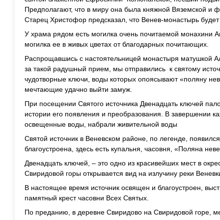
Предполагают, что в миру она была княжной Вяземской и 
Старец Христофор предсказал, что Венев-монастырь будет
У храма рядом есть могилка очень почитаемой монахини 
могилка ее в живых цветах от благодарных почитающих.
Распрощавшись с настоятельницей монастыря матушкой Ал
за такой радушный прием, мы отправились к святому источ
чудотворные ключи, воды которых опоясывают «поляну нев
мечтающие удачно выйти замуж.
При посещении Святого источника Двенадцать ключей пало
истории его появления и преобразования. В завершении к
освещенные воды, набрали живительной воды
Святой источник в Веневском районе, по легенде, появился
благоустроена, здесь есть купальня, часовня, «Поляна неве
Двенадцать ключей, – это одно из красивейших мест в окре
Свиридовой горы открывается вид на излучину реки Веневк
В настоящее время источник освящен и благоустроен, выст
памятный крест часовни Всех Святых.
По преданию, в деревне Свиридово на Свиридовой горе, м