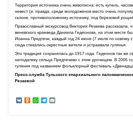
Территория источника очень живописна: есть купель, часо
невест (и, правда, среди молодоженов место очень популяр
склоне, противоположному источнику, под березовой рощей
Православный экскурсовод Виктория Резаева рассказала, ч
веневского краеведа Даниила Гедеонова, на этом месте бы
Иоанна Предтечи, каждый год 24 июня (7 июля по новому с
сюда стекались окрестные жители и устраивали гулянья.
Это традиция сохранялась до 1917 года. Гедеонов так же 
неподалеку сельца Предтечево с этим урочищем. В 2005 г
гуляния под названием фольклорный фестиваль «Двенадца
Пресс-служба Тульского епархиального паломническог
Резаевой
VK
Odnoklassniki
WhatsApp
Telegram
Email