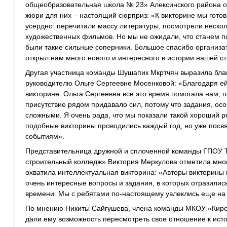
общеобразовательная школа № 23» Алексинского района от
жюри для них – настоящий сюрприз: «К викторине мы готов
усердно: перечитали массу литературы, посмотрели нескол
художественных фильмов. Но мы не ожидали, что станем по
были такие сильные соперники. Большое спасибо организа
открыл нам много нового и интересного в истории нашей с
Другая участница команды Шушапик Мкртчян выразила бла
руководителю Ольге Сергеевне Мосенковой: «Благодаря ей
викторине. Ольга Сергеевна все это время помогала нам, 
присутствие рядом придавало сил, потому что задания, ос
сложными. Я очень рада, что мы показали такой хороший ре
подобные викторины проводились каждый год, но уже посв
событиям».
Представительница дружной и сплоченной команды ГПОУ Т
строительный колледж» Виктория Меркулова отметила мног
охватила интеллектуальная викторина: «Авторы викторины
очень интересные вопросы и задания, в которых отразили
времени. Мы с ребятами по-настоящему увлеклись еще на 
По мнению Никиты Сайгушева, члена команды МКОУ «Кирее
дали ему возможность пересмотреть свое отношение к ист