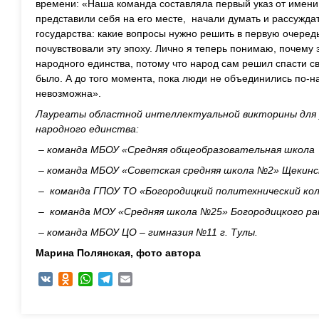
времени: «Наша команда составляла первый указ от имен
представили себя на его месте, начали думать и рассуждат
государства: какие вопросы нужно решить в первую очередь
почувствовали эту эпоху. Лично я теперь понимаю, почему 
народного единства, потому что народ сам решил спасти св
было. А до того момента, пока люди не объединились по-
невозможна».
Лауреаты областной интеллектуальной викторины для 
народного единства:
– команда МБОУ «Средняя общеобразовательная школа 
– команда МБОУ «Советская средняя школа №2» Щекинск
– команда ГПОУ ТО «Богородицкий политехнический ко
– команда МОУ «Средняя школа №25» Богородицкого ра
– команда МБОУ ЦО – гимназия №11 г. Тулы.
Марина Полянская, ф
ото автора
VK
Odnoklassniki
WhatsApp
Telegram
Email