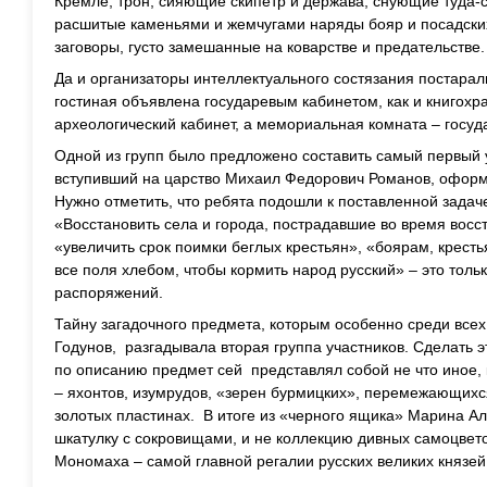
Кремле, трон, сияющие скипетр и держава, снующие туда-с
расшитые каменьями и жемчугами наряды бояр и посадски
заговоры, густо замешанные на коварстве и предательстве.
Да и организаторы интеллектуального состязания постарал
гостиная объявлена государевым кабинетом, как и книгохр
археологический кабинет, а мемориальная комната – госуд
Одной из групп было предложено составить самый первый у
вступивший на царство Михаил Федорович Романов, оформив
Нужно отметить, что ребята подошли к поставленной задач
«Восстановить села и города, пострадавшие во время восс
«увеличить срок поимки беглых крестьян», «боярам, крест
все поля хлебом, чтобы кормить народ русский» – это толь
распоряжений.
Тайну загадочного предмета, которым особенно среди всех
Годунов, разгадывала вторая группа участников. Сделать э
по описанию предмет сей представлял собой не что иное,
– яхонтов, изумрудов, «зерен бурмицких», перемежающихс
золотых пластинах. В итоге из «черного ящика» Марина А
шкатулку с сокровищами, и не коллекцию дивных самоцвет
Мономаха – самой главной регалии русских великих князей