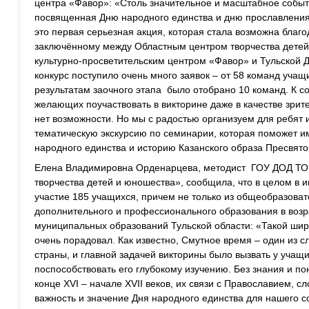
центра «Фавор»: «Столь значительное и масштабное событ
посвященная Дню народного единства и дню прославления
это первая серьезная акция, которая стала возможна благо
заключённому между Областным центром творчества дете
культурно-просветительским центром «Фавор» и Тульской 
конкурс поступило очень много заявок – от 58 команд учащ
результатам заочного этапа было отобрано 10 команд. К с
желающих поучаствовать в викторине даже в качестве зрит
нет возможности. Но мы с радостью организуем для ребят 
тематическую экскурсию по семинарии, которая поможет и
народного единства и историю Казанского образа Пресвят
Елена Владимировна Орденарцева, методист ГОУ ДОД ТО 
творчества детей и юношества», сообщила, что в целом в 
участие 185 учащихся, причем не только из общеобразова
дополнительного и профессионального образования в возрас
муниципальных образований Тульской области: «Такой широ
очень порадовал. Как известно, Смутное время – один из
страны, и главной задачей викторины было вызвать у учащи
поспособствовать его глубокому изучению. Без знания и п
конце XVI – начале XVII веков, их связи с Православием, с
важность и значение Дня народного единства для нашего 