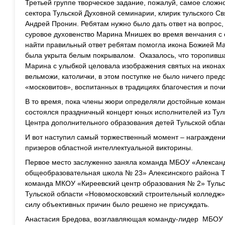
Третьей группе творческое задание, пожалуй, самое сложное
сектора Тульской Духовной семинарии, клирик тульского С
Андрей Пронин. Ребятам нужно было дать ответ на вопрос, 
суровое духовенство Марина Мнишек во время венчания 
найти правильный ответ ребятам помогла икона Божией Ма
была укрыта белым покрывалом. Оказалось, что торопивша
Марина с улыбкой целовала изображения святых на иконах 
вельможи, католички, в этом поступке не было ничего пред
«московитов», воспитанных в традициях благочестия и почи
В то время, пока члены жюри определяли достойные коман
состоялся праздничный концерт юных исполнителей из Тул
Центра дополнительного образования детей Тульской обла
И вот наступил самый торжественный момент – награждени
призеров областной интеллектуальной викторины.
Первое место заслуженно заняла команда МБОУ «Алексан
общеобразовательная школа № 23» Алексинского района Ту
команда МКОУ «Киреевский центр образования № 2» Тульс
Тульской области «Новомосковский строительный колледж»
силу объективных причин было решено не присуждать.
Анастасия Бредова, возглавляющая команду-лидер МБОУ 