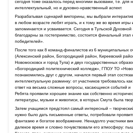
сегодня тоже оказалось перед многими вызовами, т.е. для 
интеллектуальный, но и духовно-нравственный аспект.
Разрабатывая сценарий викторины, мы выбрали интерактив
в любом возрасте любят играть, и к тому же во время игры
запоминается и усваивается. Сегодня в Тульской Духовной
благодарны за гостеприимство, состоится финальный этап 
победителей».
После того как 8 команд-финалистов из 6 муниципальных о
(Алексинский район, Богородицкий район, Киреевский райо
Новомосковск и город Тула) и двух государственных обра
«Богородицкий политехнический колледж», ГПОУ ТО «Ново
познакомились друг с другом, начался первый этап состяза
интеллектуальную разминку: от участников требовалось к
ответ на весьма сложные вопросы, касающиеся событий и
Ребята проявили хорошее знание как собственно историчес
литературы, музыки и живописи, в которых Смута была тво
Затем учащимся предстоял самый интересный – творческий
нужно было дать письменные ответы, потребовали прояви
фантазию и богатое воображение. Ненадолго участники вик
далекое время и словно почувствовали его атмосферу: пы