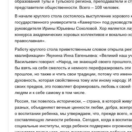
образований Тулы и Тульского региона, преподаватели и ст
представители общественности. Всего – 108 человек.
В начале круглого стола состоялось выступление хорового 
государственного университета «Камертон» под руководст
руководителя Ирины Юрьевны Соколовой. Хор является ла
конкурса академических хоровых коллективов и вокально-
православная».
Работу круглого стола приветственным словом открыла ре
квалификации» Якунина Инна Евгеньевна: «Великий наш 
Васильевич говорил: «Народ, не знающий своего прошлого
бы взять на себя смелость и немного перефразировать эти 
прошлое, но также и чтить свои традиции, потому что име
духовность, которая свойственна тому или иному народу. И
своих предков, это позволяет формировать любовь к своей 
людям и к себе самому в том числе.
Россия, так повелось исторически, – страна, в которой живу
разных, объединяют вечные ценности любви, добра, всепро
о воспитании ребенка, мы утверждаем, что, прежде всего
составляющую личности ребенка. Сегодня, когда в воспита
социальные институты, когда ребенок подвержен огромному