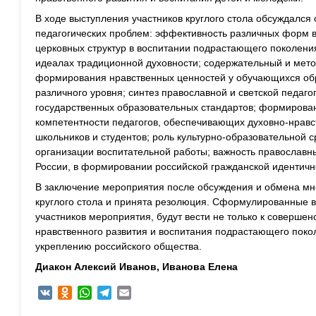
В ходе выступления участников круглого стола обсуждалс
педагогических проблем: эффективность различных форм 
церковных структур в воспитании подрастающего поколени
идеалах традиционной духовности; содержательный и мет
формирования нравственных ценностей у обучающихся об
различного уровня; синтез православной и светской педаг
государственных образовательных стандартов; формиров
компетентности педагогов, обеспечивающих духовно-нравс
школьников и студентов; роль культурно-образовательной с
организации воспитательной работы; важность православн
России, в формировании российской гражданской идентичн
В заключение мероприятия после обсуждения и обмена м
круглого стола и принята резолюция. Сформулированные 
участников мероприятия, будут вести не только к соверше
нравственного развития и воспитания подрастающего поко
укреплению российского общества.
Диакон Алексий Иванов,
Иванова Елена
VK
Odnoklassniki
WhatsApp
Telegram
Email