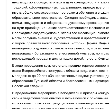
школы должна осуществляться в духе солидарности и вза
традиций, сформированных под влиянием, прежде всего, 
иметь общие согласованные программы обучения и в школе
образовательное пространство. Сегодня необходима масш
семьи, государства и общества по духовному просвещению
на пути приобщения наших соотечественников к основам с
Необходимо создать условия, чтобы все желающие, любого 
могли получить знания о художественной и нравственной к
с миром православного богословия, истории Церкви. Ведь 
полноценного духовного становления личности, и от их кач
пользоваться богатствами отечественной культуры, но и са
последующей передачи детям наших детей, то есть, будущ
В ходе проведения круглого стола прошло торжественное 
этапа Всероссийского конкурса в области педагогики, воспи
молодежью до 20 лет «За нравственный подвиг учителя» 
образования Тульской области и благословенными архиере
Белевской епархий.
В продолжение мероприятия победители и призеры конкур
своим педагогическим опытом и познакомили с основными 
отражающих сочетание традиционных и инновационных тен
нравственного развития и воспитания детей и молодежи.