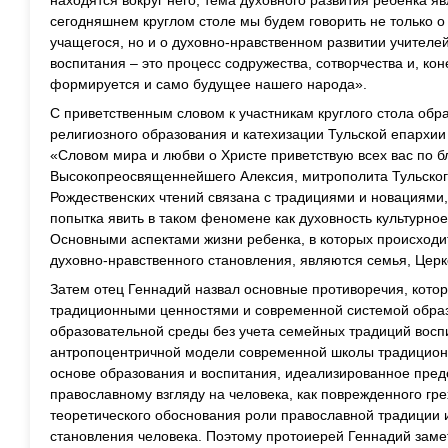
находятся вокруг него, тема духовного развития ребенка я
сегодняшнем круглом столе мы будем говорить не только о
учащегося, но и о духовно-нравственном развитии учителей
воспитания – это процесс содружества, сотворчества и, кон
формируется и само будущее нашего народа».
С приветственным словом к участникам круглого стола обр
религиозного образования и катехизации Тульской епархии
«Словом мира и любви о Христе приветствую всех вас по 
Высокопреосвященнейшего Алексия, митрополита Тульског
Рождественских чтений связана с традициями и новациями, 
попытка явить в таком феномене как духовность культурное
Основными аспектами жизни ребенка, в которых происходи
духовно-нравственного становления, являются семья, Церк
Затем отец Геннадий назвал основные противоречия, кото
традиционными ценностями и современной системой образ
образовательной среды без учета семейных традиций восп
антропоцентричной модели современной школы традицион
основе образования и воспитания, идеализированное пред
православному взгляду на человека, как поврежденного грех
теоретического обоснования роли православной традиции 
становления человека. Поэтому протоиерей Геннадий заме