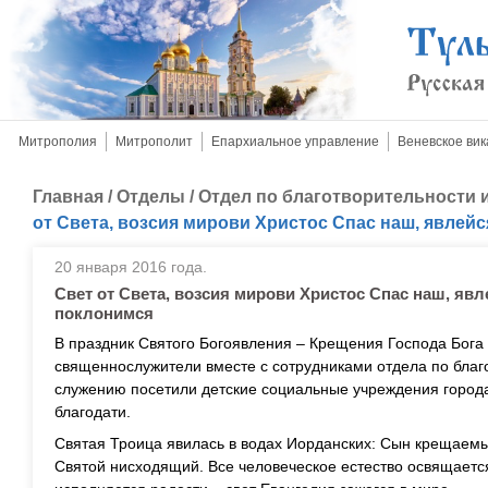
Митрополия
Митрополит
Епархиальное управление
Веневское вик
Главная
/
Отделы
/
Отдел по благотворительности
от Света, возсия мирови Христос Спас наш, явлей
20 января 2016 года.
Свет от Света, возсия мирови Христос Спас наш, яв
поклонимся
В праздник Святого Богоявления – Крещения Господа Бога
священнослужители вместе с сотрудниками отдела по благ
служению посетили детские социальные учреждения города
благодати.
Святая Троица явилась в водах Иорданских: Сын крещаем
Святой нисходящий. Все человеческое естество освящаетс