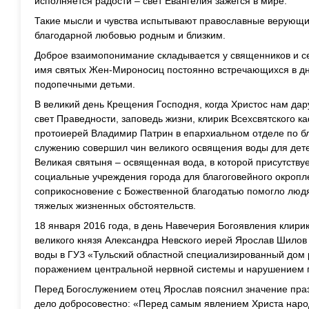
исполняется радости – свет Евангелия зажегся в мире.
Такие мысли и чувства испытывают православные верующие 
благодарной любовью родным и близким.
Доброе взаимопонимание складывается у священников и се
имя святых Жен-Мироносиц постоянно встречающихся в дн
подопечными детьми.
В великий день Крещения Господня, когда Христос нам дар
свет Праведности, заповедь жизни, клирик Всехсвятского к
протоиерей Владимир Патрин в епархиальном отделе по б
служению совершил чин великого освящения воды для дете
Великая святыня – освященная вода, в которой присутствуе
социальные учреждения города для благоговейного окропл
соприкосновение с Божественной благодатью помогло людям
тяжелых жизненных обстоятельств.
18 января 2016 года, в день Навечерия Богоявления клирик
великого князя Александра Невского иерей Ярослав Шилов
воды в ГУЗ «Тульский областной специализированный дом 
поражением центральной нервной системы и нарушением пси
Перед Богослужением отец Ярослав пояснил значение праз
дело добросовестно: «Перед самым явлением Христа наро