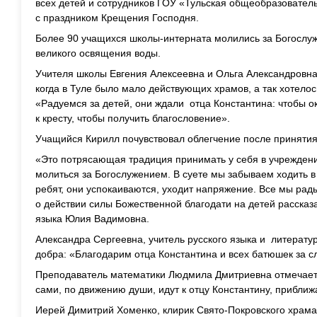
всех детей и сотрудников ГОУ «Тульская общеобразовател
с праздником Крещения Господня.
Более 90 учащихся школы-интерната молились за Богослуж
великого освящения воды.
Учителя школы Евгения Алексеевна и Ольга Александровна
когда в Туле было мало действующих храмов, а так хотелос
«Радуемся за детей, они ждали отца Константина: чтобы о
к кресту, чтобы получить благословение».
Учащийся Кирилл почувствовал облегчение после принятия
«Это потрясающая традиция принимать у себя в учрежден
молиться за Богослужением. В суете мы забываем ходить в
ребят, они успокаиваются, уходит напряжение. Все мы рад
о действии силы Божественной благодати на детей рассказ
языка Юлия Вадимовна.
Александра Сергеевна, учитель русского языка и литерату
добра: «Благодарим отца Константина и всех батюшек за 
Преподаватель математики Людмила Дмитриевна отмечает, к
сами, по движению души, идут к отцу Константину, приближа
Иерей Димитрий Хоменко, клирик Свято-Покровского храма