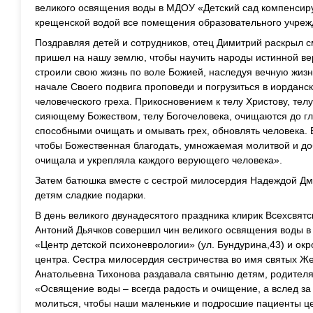
великого освящения воды в МДОУ «Детский сад компенси
крещенской водой все помещения образовательного учреж
Поздравляя детей и сотрудников, отец Димитрий раскрыл с
пришел на нашу землю, чтобы научить народы истинной вер
строили свою жизнь по воле Божией, наследуя вечную жизн
начале Своего подвига проповеди и погрузиться в иорданс
человеческого греха. Прикосновением к телу Христову, тел
сияющему Божеством, телу Богочеловека, очищаются до г
способными очищать и омывать грех, обновлять человека. 
чтобы Божественная благодать, умножаемая молитвой и д
очищала и укрепляла каждого верующего человека».
Затем батюшка вместе с сестрой милосердия Надеждой Д
детям сладкие подарки.
В день великого двунадесятого праздника клирик Всехсвят
Антоний Дьячков совершил чин великого освящения воды 
«Центр детской психоневрологии» (ул. Бундурина,43) и ок
центра. Сестра милосердия сестричества во имя святых 
Анатольевна Тихонова раздавала святыню детям, родителя
«Освящение воды – всегда радость и очищение, а вслед за
молиться, чтобы наши маленькие и подросшие пациенты ц