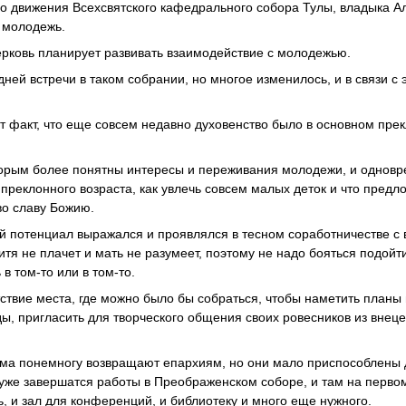
о движения Всехсвятского кафедрального собора Тулы, владыка А
 молодежь.
ерковь планирует развивать взаимодействие с молодежью.
ней встречи в таком собрании, но многое изменилось, и в связи с 
 факт, что еще совсем недавно духовенство было в основном пре
торым более понятны интересы и переживания молодежи, и одновр
 преклонного возраста, как увлечь совсем малых деток и что предл
во славу Божию.
й потенциал выражался и проявлялся в тесном соработничестве с 
 дитя не плачет и мать не разумеет, поэтому не надо бояться подой
 в том-то или в том-то.
ствие места, где можно было бы собраться, чтобы наметить планы
ы, пригласить для творческого общения своих ровесников из внец
ома понемногу возвращают епархиям, но они мало приспособлены 
уже завершатся работы в Преображенском соборе, и там на перво
ь, и зал для конференций, и библиотеку и много еще нужного.