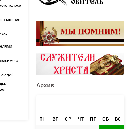
кого голоса
тное мнение
ско-
телями
ависимо от
 людей.
ды,
Архив
Бог
АВГУСТ 2026
«
»
ПН
ВТ
СР
ЧТ
ПТ
СБ
ВС