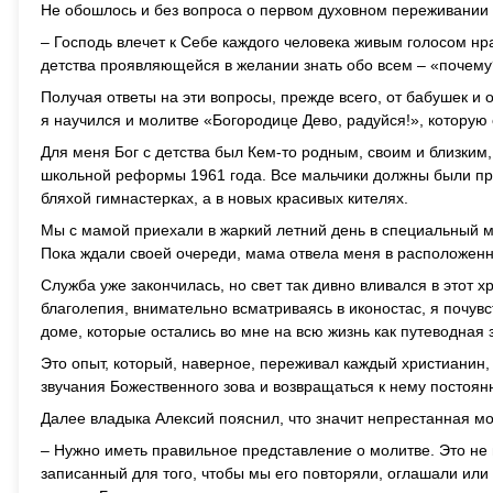
Не обошлось и без вопроса о первом духовном переживании 
– Господь влечет к Себе каждого челове­ка живым голосом нр
детства проявляющей­ся в желании знать обо всем – «почему
Получая ответы на эти вопросы, прежде всего, от бабушек и 
я научился и молитве «Богородице Дево, радуйся!», которую 
Для меня Бог с детства был Кем-то родным, своим и близким,
школьной реформы 1961 года. Все мальчики должны были при
бляхой гимнастерках, а в новых красивых кителях.
Мы с мамой при­ехали в жаркий летний день в специальный 
Пока ждали своей очереди, мама отвела меня в располо­женн
Служба уже закончилась, но свет так дивно вливался в этот 
благолепия, внимательно всма­триваясь в иконостас, я почув
доме, которые остались во мне на всю жизнь как путеводная 
Это опыт, который, наверное, переживал каждый христианин,
звучания Божественного зова и возвращаться к нему постоянн
Далее владыка Алексий пояснил, что значит непрестанная мо
– Нужно иметь правильное представление о молитве. Это не 
записанный для того, чтобы мы его повторяли, оглашали или ч