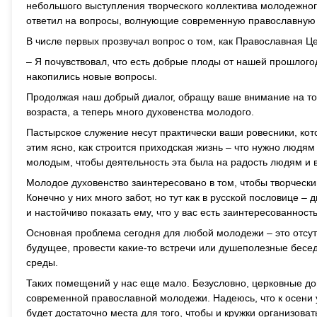
небольшого выступления творческого коллектива молодежног
ответил на вопросы, волнующие современную православную
В числе первых прозвучал вопрос о том, как Православная Ц
– Я почувствовал, что есть добрые плоды от нашей прошлогод
накопились новые вопросы.
Продолжая наш добрый диалог, обращу ваше внимание на тот
возраста, а теперь много духовенства молодого.
Пастырское служение несут практически ваши ровесники, ко
этим ясно, как строится приходская жизнь – что нужно людям
молодым, чтобы деятельность эта была на радость людям и 
Молодое духовенство заинтересовано в том, чтобы творчески
Конечно у них много забот, но тут как в русской пословице –
и настойчиво показать ему, что у вас есть заинтересованность
Основная проблема сегодня для любой молодежи – это отсут
будущее, провести какие-то встречи или душеполезные бесед
среды.
Таких помещений у нас еще мало. Безусловно, церковные д
современной православной молодежи. Надеюсь, что к осени 
будет достаточно места для того, чтобы и кружки организоват