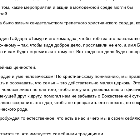
том, какие мероприятия и акции в молодежной среде могли бы
тей.
да было живым свидетельством трепетного христианского сердца, к
адия Гайдара «Тимур и его команда», чтобы тебя за это начальств
о-иному – так, чтобы видя доброе дело, прославили не его, а имя 
о и сам будет стремиться к тому же. Вот тогда это дело будет по-х
ейных ценностей.
ердце и уме человеческом! По христианскому пониманию, мы приз
 и осознавать, что семья – это действительно малая церковь. Это
человек живет не для того, чтобы получить удовольствие от физич
екущей друг к другу, помогал нам не забывать о Божественной сут
ны сохранить этот дар, чтобы не превратить его в похоть, но сох
ческого рода.
пробуждая то естественное, что есть в нас и чего мы в своем себял
ествится то, что именуется семейными традициями.