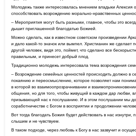
Молодежь также интересовалась мнением владыки Алексия о 
способствовать возрождению морально-нравственных ценнос
– Мероприятия могут быть разными, главное, чтобы это всег
дышит приглашенной благодатью Божией.
Можно сделать, как в известном советском произведении Арк
и дало какой-то значок или вымпел. Христианин же сделает п
другой человек, видя это, поймет, что сделано все бескорыстн
правильным, и принесет добрый плод.
Традиционно молодежь интересовала тема возрождения сем
– Возрождение семейных ценностей происходить должно в с
покаянию и переосмыслению, которое позволяет нам понимать
в которой во взаимоопрозрачнивании и взаимопроникновении 
общения, но для того, чтобы живущий в каждом дар любви, вл
призывающей нас к послушанию. И в этом послушании мы долж
соработничестве с Богом в восприятии и продолжении челове
Вот тогда благодать Божия будет действовать в нас изнутри, 
слышим и не чувствуем.
В таком подходе, через любовь к Богу в нас зазвучит и осущ