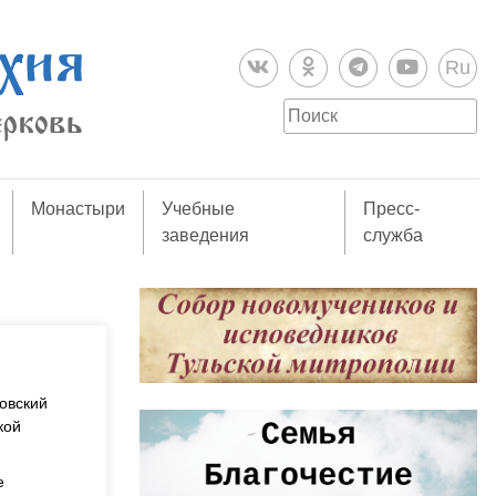
Ru
Монастыри
Учебные
Пресс-
заведения
служба
овский
кой
е