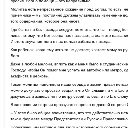
просим Бога о помощи – это неправильно.
Молитва есть непрестанное хождение пред Богом, то есть, н
приемника – мы постоянно должны улавливать изменение вол
того содержания, которое она несет.
Где бы ты ни был, всегда следует помнить, что ты – перед Бог
лишь потому, что Бог всегда нас называет, а если это назван
И этого звучания Бога в нас нельзя забывать никогда.
Как ребенок, когда ему чего-то не достает, хватает маму за 
Бога.
Даже в любой мелочи, вплоть как у меня было в студенческ
Господу, чтобы Он помог мне успеть на автобус или метро, с
акафиста в церковь.
Такая молитва наполняла наши сердца и жизни, давая неисс
можно докучать о простых вещах и что Он слышит, и что Его р
докучаешь и живешь не по ветру своей головы, а по Его слову
В завершении встречи прозвучал вопрос о недавней встрече
– У всех было общее впечатление, что это действительно исто
таком формате между Предстоятелями Русской Православной
Побуждающим мотивом для этого исторического события ста