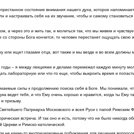
епрестанное состояние внимания нашего духа, которое напоминает
н и настраивать себя на их звучание, чтобы и самому становиться
ом, а через это и жить так, и молиться так, что мы живем и чувству
ие со стороны Бога кончится, то человек перестанет ощущать свою 
руку или ищет глазами отца, вот также и мы везде и во всем должны 
ие годы – я между лекциями и делами перемежал каждую минуту мол
дать лабораторную или что-то еще, чтобы выкроить время и попаст
якаемые силы к продолжению поиска себя в Боге. Мы понимали, чт
ука ведет тебя, и что Ему очень хорошо и нравится, когда ты Ему т
 и призыву.
 Святейшего Патриарха Московского и всея Руси с папой Римским 
рическая встреча. И так оно и есть, потому что не было никогда о
 Церкви и Римско-католической.
ли не какие-то внутрицерковные побуждения для решения вопросо