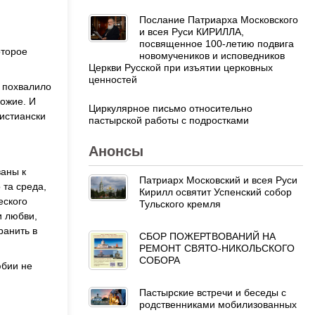
Послание Патриарха Московского
и всея Руси КИРИЛЛА,
посвященное 100-летию подвига
оторое
новомучеников и исповедников
Церкви Русской при изъятии церковных
ценностей
о похвалило
Божие. И
Циркулярное письмо относительно
ристиански
пастырской работы с подростками
Анонсы
ваны к
Патриарх Московский и всея Руси
 та среда,
Кирилл освятит Успенский собор
еского
Тульского кремля
и любви,
ранить в
СБОР ПОЖЕРТВОВАНИЙ НА
РЕМОНТ СВЯТО-НИКОЛЬСКОГО
СОБОРА
юбии не
Пастырские встречи и беседы с
родственниками мобилизованных