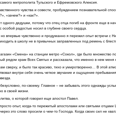
самого митрополита Тульского и Ефремовского Алексия.
авственного чувства и совести, пробуждением познаватель­ной спос
?», «зачем?» и «как?».
от одного дедушки, потому что отец отца погиб на фронте еще в на
с особой радостью носил в глубине своего сердца.
 но впер­вые чувственно и продуманно я пережил опыт встречи с Н
­ходить в школу не в привычных заправленных под ремень с блес
магазин «Смена» на станции метро «Сокол», где было множество п
ый рядом храм Всех Святых и рассказа­ла, что именно в нем меня 
храм сверху, и было так красиво, тихо и умиротворенно… В этой ат
ствовал внутри себя очень четкое звучание и ощущение пре­бывани
звезда.
 безусловно, по-своему. Главное – не забывать этого однажды усл
о в своей жизни.
литва, о которой говорил еще апостол Павел.
просто опыт, когда-то пережитый апостолами или святыми отцами 
ерез это слово просили о чем-то Господа. Когда своих сил не хвата