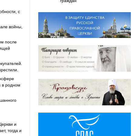
граждан
обности, с
чале войны,
им после
тящей
окупателей.
крестили.
мосфере
я в родном
ышанного
Церкви и
ет, тогда и