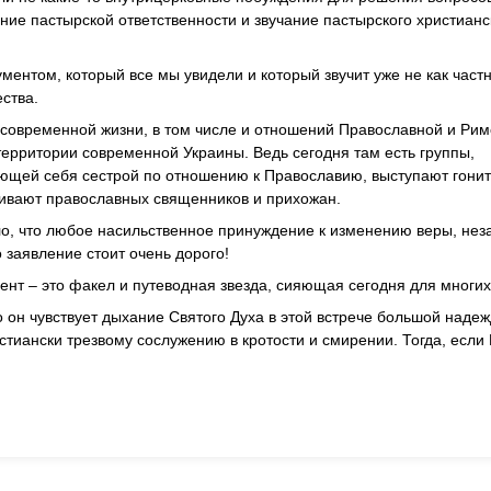
ние пастырской ответственности и звучание пастырского христианс
ументом, который все мы увидели и который звучит уже не как час
ества.
 современной жизни, в том числе и отношений Православной и Рим
 территории современной Украины. Ведь сегодня там есть группы,
ющей себя сестрой по отношению к Православию, выступают гони
бивают православных священников и прихожан.
о, что любое насильственное принуждение к изменению веры, нез
 заявление стоит очень дорого!
т – это факел и путеводная звезда, сияющая сегодня для многих
 он чувствует дыхание Святого Духа в этой встрече большой надеж
стиански трезвому сослужению в кротости и смирении. Тогда, если 