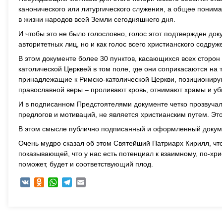
канонического или литургического служения, а общее понима
в жизни народов всей Земли сегодняшнего дня.
И чтобы это не было голословно, голос этот подтвержден док
авторитетных лиц, но и как голос всего христианского содруж
В этом документе более 30 пунктов, касающихся всех сторон
католической Церквей в том поле, где они соприкасаются на
принадлежащие к Римско-католической Церкви, позициониру
православной веры – проливают кровь, отнимают храмы и у
И в подписанном Предстоятелями документе четко прозвучал
предлогов и мотиваций, не является христианским путем. Это
В этом смысле публично подписанный и оформленный докумен
Очень мудро сказал об этом Святейший Патриарх Кирилл, что
показывающей, что у нас есть потенциал к взаимному, по-хри
поможет, будет и соответствующий плод.
VK
Odnoklassniki
WhatsApp
Telegram
Email