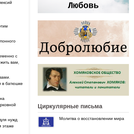
лексий
этим
клонного
еменно с
ожить вам,
вами.
ти в батюшке
 на
ерковной
Циркулярные письма
Молитва о восстановлении мира
для нужд
м этаже