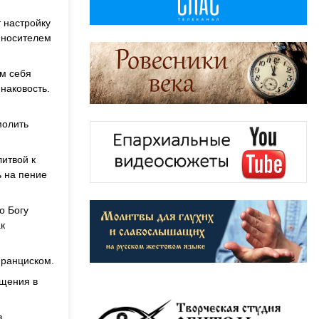
 настройку
 носителем
ем себя
инаковость.
молить
итвой к
ь на пение
о Богу
ак
Франциском.
бщения в
в