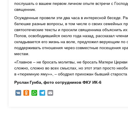
послушать о вашем первом личном опыте встречи с Господ
священник.
Осужденные провели эти два часа в интересной беседе. Ра
батюшке разные вопросы, в том числе о своих семейных п
святоотеческие тексты и просили священника объяснить и
Попов, освободившийся около года назад, рассказал член
складывается его жизнь на воле, предложил верующим по о
поддерживать отношения через совместные посещения хра
местам.
«Главное – не бросать молитвы, не бросать Матери Церкви
сложно, сложно во всех смыслах, но этот этап просто необ
в «тюремную яму»», – ободрил прихожан бывший староста
Руслан Гунба, ф
ото
сотрудников ФКУ ИК-6
VK
Odnoklassniki
WhatsApp
Telegram
Email