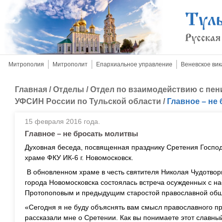
Митрополия
Митрополит
Епархиальное управление
Веневское вик
Главная
/
Отделы
/
Отдел по взаимодействию с пе
УФСИН России по Тульской области
/
Главное – не
15 февраля 2016 года.
Главное – не бросать молитвы
Духовная беседа, посвященная празднику Сретения Господ
храме ФКУ ИК-6 г. Новомосковск.
В обновленном храме в честь святителя Николая Чудотво
города Новомосковска состоялась встреча осужденных с н
Протопоповым и предыдущим старостой православной об
«Сегодня я не буду объяснять вам смысл православного пр
рассказали мне о Сретении. Как вы понимаете этот славны