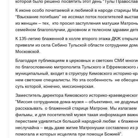
которой было решено посвятить этот день “Тулы Православ
К иконе особо почитаемой и любимой в народе старицы М
“Взыскание погибших” не иссякал поток посетителей выстав
из женщин – тех, кто просил заступления матушки Матрон
семейном благополучии, духовном и телесном здравии дет
К 135-летию блаженной в холле второго этажа ДКЖ открыл
привезли из села Себино Тульской области сотрудники до
Московской.
Благодаря публикациям в церковных и светских СМИ многие
по благословению митрополита Тульского и Ефремовского А
муниципальный, входит в структуру Кимовского историко-кр
нем светские специалисты. Но эта особенность не обесце
суть которой, конечно, миссионерская.
Заместитель директора Кимовского историко-краеведческог
“Миссия сотрудников дома-музея – объективно, не додумы
рассказывать о блаженной старице Матроне. Мы излагаем
фильмы, и для посетителей музея такая информация важна
перестаем удивляться большой народной любви к блаженн
неслучайна – ведь даже житие Матронушки составлено из 
помогала и которых исцеляла при помощи Божией”.