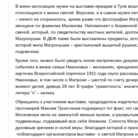
В мини-экспозицию музея на выставке-ярмарке в Туле вошл
относящиеся к жизни святой. Впрочем, и в самом музее н
– ничего не сохранилось, кроме разве что фотографии Ма
женщине по фамилии Малахова. Напоминает о блаженной 
свечой, который, по свидетельству местных жителей, долго
Матронушки. В ДКЖ также были выставлены предметы, кото
которой жила Матронушка – крестьянский вышитый рушник
подсвечник.
Кроме того, можно было увидеть копии метрических докум
событиях в жизни семьи Никоновых – венчаниях, крещения
карточка Всероссийской переписи 1911 года скупо рассказ
Никоновых, в том числе о Матроне – шестой по счету дочер
момент детей, девице 28 лет. В графе “грамотность” значитс
литера “к” – калека.
Обращаясь к участникам выставки, председатель издательс
протоиерей Максим Троеглазов подчеркнул тот факт, что с
Московская жила не замкнутой жизнью калеки, а раскрыт
подвижницы, отдававшей всю себя ближним. Слепота Матр
духовным зрением и силой веры, благодаря которой и пр
поблагодарил организаторов выставки о святой Матроне 