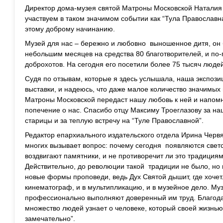
Директор дома-музея святой Матроны Московской Наталия 
участвуем в таком значимом событии как “Тула Православна
этому доброму начинанию.
Музей для нас – бережно и любовно выношенное дитя, он 
небольшим месяцев на средства 80 благотворителей, и по-
доброхотов. На сегодня его посетили более 75 тысяч людей
Судя по отзывам, которые я здесь услышала, наша экспози
выставки, и надеюсь, что даже малое количество значимых
Матроны Московской передаст нашу любовь к ней и напомн
попечение о нас. Спасибо отцу Максиму Троеглазову за на
старицы и за теплую встречу на “Туле Православной”.
Редактор епархиального издательского отдела Ирина Черв
многих вызывает вопрос: почему сегодня появляются светс
воздвигают памятники, и не противоречит ли это традиция
Действительно, до революции такой традиции не было, но 
новые формы проповеди, ведь Дух Святой дышит, где хочет.
кинематограф, и в мультипликацию, и в музейное дело. М
профессионально выполняют доверенный им труд. Благод
множество людей узнает о человеке, который своей жизнью 
замечательно”.