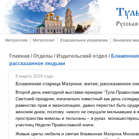
Митрополия
Митрополит
Епархиальное управление
Веневское вик
Главная
/
Отделы
/
Издательский отдел
/
Блаженная 
рассказанное людьми
8 марта 2016 года.
Блаженная старица Матрона: житие, рассказанное л
Второй день ежегодной выставки-ярмарки “Тула Православ
Светский праздник, изначально известный как день солида
равенство прав и эмансипацию, давно перестал быть оруд
женским днем, поэтому никого не смущали мелькавшие в 
пространства мимозы и тюльпаны – в руках монашествующи
участниц Недели Православной книги.
Живые цветы любила и святая блаженная Матрона Московс