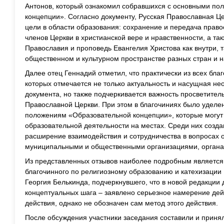
Антонов, который ознакомил собравшихся с основными п
концепции». Согласно документу, Русская Православная 
цели в области образования: сохранение и передача прав
членов Церкви в христианской вере и нравственности, а т
Православия и проповедь Евангелия Христова как внутри, т
общественном и культурном пространстве разных стран и н
Далее отец Геннадий отметил, что практически из всех бл
которых отмечается не только актуальность и насущная н
документа, но также подчеркивается важность просветител
Православной Церкви. При этом в благочиниях было удел
положениям «Образовательной концепции», которые могут
образовательной деятельности на местах. Среди них созд
расширение взаимодействия и сотрудничества в вопросах 
муниципальными и общественными организациями, органа
Из представленных отзывов наиболее подробным являетс
благочинного по религиозному образованию и катехизации
Георгия Белькинда, подчеркнувшего, что в новой редакции
концептуальных шага – заявлено серьезное намерение дей
действия, однако не обозначен сам метод этого действия.
После обсуждения участники заседания составили и принял