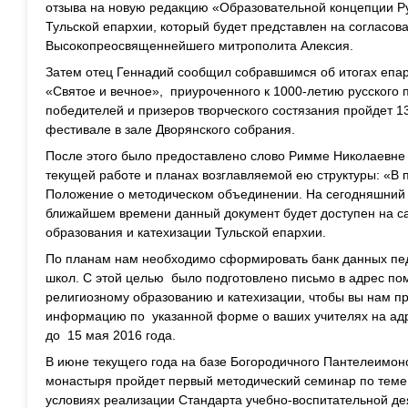
отзыва на новую редакцию «Образовательной концепции Р
Тульской епархии, который будет представлен на согласов
Высокопреосвященнейшего митрополита Алексия.
Затем отец Геннадий сообщил собравшимся об итогах епар
«Святое и вечное», приуроченного к 1000-летию русского
победителей и призеров творческого состязания пройдет 1
фестивале в зале Дворянского собрания.
После этого было предоставлено слово Римме Николаевне 
текущей работе и планах возглавляемой ею структуры: «В
Положение о методическом объединении. На сегодняшний д
ближайшем времени данный документ будет доступен на са
образования и катехизации Тульской епархии.
По планам нам необходимо сформировать банк данных пед
школ. С этой целью было подготовлено письмо в адрес по
религиозному образованию и катехизации, чтобы вы нам п
информацию по указанной форме о ваших учителях на адре
до 15 мая 2016 года.
В июне текущего года на базе Богородичного Пантелеимон
монастыря пройдет первый методический семинар по теме
условиях реализации Стандарта учебно-воспитательной де