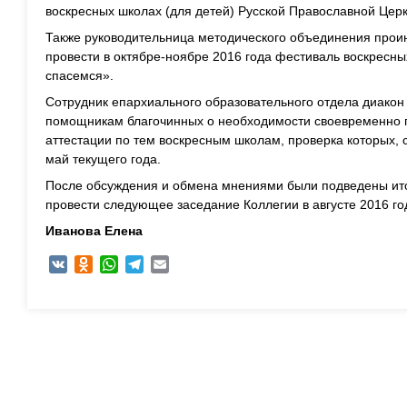
воскресных школах (для детей) Русской Православной Церк
Также руководительница методического объединения про
провести в октябре-ноябре 2016 года фестиваль воскресн
спасемся».
Сотрудник епархиального образовательного отдела диако
помощникам благочинных о необходимости своевременно п
аттестации по тем воскресным школам, проверка которых, 
май текущего года.
После обсуждения и обмена мнениями были подведены ито
провести следующее заседание Коллегии в августе 2016 го
Иванова Елена
VK
Odnoklassniki
WhatsApp
Telegram
Email