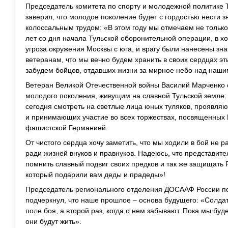
Председатель комитета по спорту и молодежной политике 
заверил, что молодое поколение будет с гордостью нести 
колоссальным трудом: «В этом году мы отмечаем не только
лет со дня начала Тульской оборонительной операции, в х
угроза окружения Москвы с юга, и врагу были нанесены з
ветеранам, что мы вечно будем хранить в своих сердцах эт
забудем бойцов, отдавших жизни за мирное небо над наши
Ветеран Великой Отечественной войны Василий Марченко 
молодого поколения, живущим на славной Тульской земле:
сегодня смотреть на светлые лица юных туляков, проявля
и принимающих участие во всех торжествах, посвященных 
фашистской Германией.
От чистого сердца хочу заметить, что мы ходили в бой не р
ради жизней внуков и правнуков. Надеюсь, что представите
помнить славный подвиг своих предков и так же защищать Р
который подарили вам деды и прадеды»!
Председатель регионального отделения ДОСААФ России по
подчеркнул, что наше прошлое – основа будущего: «Солдат
поле боя, а второй раз, когда о нем забывают. Пока мы бу
они будут жить».