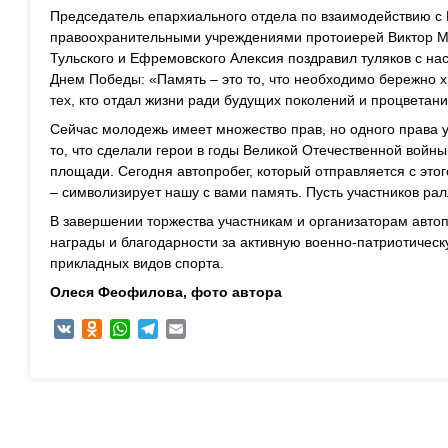
Председатель епархиального отдела по взаимодействию 
правоохранительными учреждениями протоиерей Виктор М
Тульского и Ефремовского Алексия поздравил туляков с н
Днем Победы: «Память – это то, что необходимо бережно 
тех, кто отдал жизни ради будущих поколений и процветан
Сейчас молодежь имеет множество прав, но одного права у
то, что сделали герои в годы Великой Отечественной войны
площади. Сегодня автопробег, который отправляется с это
– символизирует нашу с вами память. Пусть участников ра
В завершении торжества участникам и организаторам авто
награды и благодарности за активную военно-патриотическ
прикладных видов спорта.
Олеся Феофилова, ф
ото автора
VK
Odnoklassniki
WhatsApp
Telegram
Email