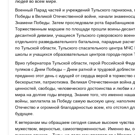
людей во всем мире.
Военный Парад частей и учреждений Тульского гарнизона,
Победы в Великой Отечественной войне, начали знаменос
Знамени Победы. Затем проследовали рота барабанщиков и
Торжественным маршем по площади прошли воины-десантн
десантной дивизии, учащиеся Тульского суворовского военн
отдельного разведывательного батальона, парадные расче
по Тульской области, Тульского спасательного центра МЧС
школы и учащихся образовательных центров города-героя 
Врио губернатора Тульской области, герой Российской Фе
туляков с Днем Победы – Днем ратной и трудовой доблести
преданно этот день с идущей от сердца верой в торжество 
бескорыстия, патриотизма. Великая Отечественная война 
ценностей, свободы, человеческого достоинства и любви к
мира на долгие годы вперед. Знание того, что именно наш
войны, заплатила за Победу самую высокую цену, наполняе
Отечество и огромной благодарностью всем, кто отстоял дл
будущее.
К ветеранам мы обращаем сегодня самые высокие чувства
мужеством, верностью, самоотверженностью. Именно вы, ос