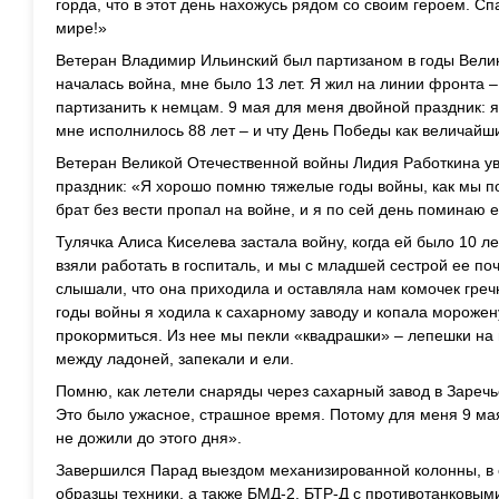
горда, что в этот день нахожусь рядом со своим героем. С
мире!»
Ветеран Владимир Ильинский был партизаном в годы Велик
началась война, мне было 13 лет. Я жил на линии фронта 
партизанить к немцам. 9 мая для меня двойной праздник: 
мне исполнилось 88 лет – и чту День Победы как величайши
Ветеран Великой Отечественной войны Лидия Работкина ув
праздник: «Я хорошо помню тяжелые годы войны, как мы п
брат без вести пропал на войне, и я по сей день поминаю е
Тулячка Алиса Киселева застала войну, когда ей было 10 л
взяли работать в госпиталь, и мы с младшей сестрой ее по
слышали, что она приходила и оставляла нам комочек греч
годы войны я ходила к сахарному заводу и копала морожену
прокормиться. Из нее мы пекли «квадрашки» – лепешки на
между ладоней, запекали и ели.
Помню, как летели снаряды через сахарный завод в Заречь
Это было ужасное, страшное время. Потому для меня 9 мая
не дожили до этого дня».
Завершился Парад выездом механизированной колонны, в 
образцы техники, а также БМД-2, БТР-Д с противотанковым