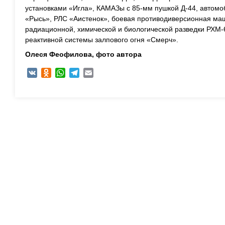
установками «Игла», КАМАЗы с 85-мм пушкой Д-44, автомо
«Рысь», РЛС «Аистенок», боевая противодиверсионная м
радиационной, химической и биологической разведки РХМ-6
реактивной системы залпового огня «Смерч».
Олеся Феофилова, ф
ото автора
VK
Odnoklassniki
WhatsApp
Telegram
Email