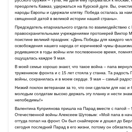
русского оружия – Тулы, не дали ему прорваться к Москве, 
преодолеть Кавказ, удержаться на Курской дуге. Вы, очист
народы Европы и сдержали клятву. Победа осталась за нами
священной датой в великой истории нашей страны».
Председатель епархиального отдела по взаимодействию 
правоохранительными учреждениями протоиерей Виктор Ма
поистине великий праздник: «День Победы для каждого чел
освобождения нашего народа от коричневой чумы фашизма
родившиеся в годы войны или послевоенное время, помнят
ощущалась каждое 9 мая.
В моей семье хорошо знают, что такое война – папа верн
тружеником фронта и с 15 лет стояла у станка. Та радость
войны, сохранилась и в моем сердце. 9 мая – самый радос
Низкий поклон ветеранам за то, что они сделали для нас и
молодым солдатам высоко держать эту планку и нести зна
непобедимы!»
Валентина Куприянова пришла на Парад вместе с папой –
Отечественной войны Алексеем Шутовым: «Мой папа в нача
оттуда попал на фронт. Он был снайпером и дошел до Берли
сегодня последний Парад в его жизни, потому он обязатель