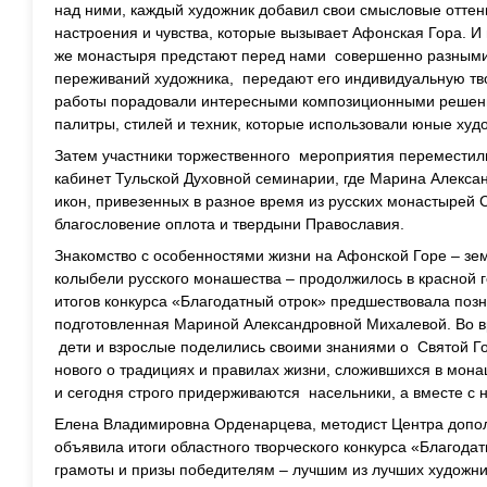
над ними, каждый художник добавил свои смысловые оттенк
настроения и чувства, которые вызывает Афонская Гора. И
же монастыря предстают перед нами совершенно разными
переживаний художника, передают его индивидуальную тв
работы порадовали интересными композиционными решен
палитры, стилей и техник, которые использовали юные худо
Затем участники торжественного мероприятия переместили
кабинет Тульской Духовной семинарии, где Марина Алекса
икон, привезенных в разное время из русских монастырей
благословение оплота и твердыни Православия.
Знакомство с особенностями жизни на Афонской Горе – зе
колыбели русского монашества – продолжилось в красной 
итогов конкурса «Благодатный отрок» предшествовала поз
подготовленная Мариной Александровной Михалевой. Во в
дети и взрослые поделились своими знаниями о Святой Го
нового о традициях и правилах жизни, сложившихся в мона
и сегодня строго придерживаются насельники, а вместе с
Елена Владимировна Орденарцева, методист Центра допол
объявила итоги областного творческого конкурса «Благода
грамоты и призы победителям – лучшим из лучших художник