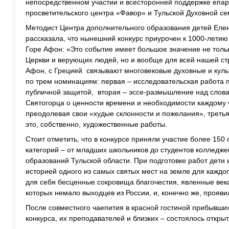
непосредственном участии и всесторонней поддержке епар
просветительского центра «Фавор» и Тульской Духовной с
Методист Центра дополнительного образования детей Ел
рассказала, что нынешний конкурс приурочен к 1000-летию 
Горе Афон: «Это событие имеет большое значение не толь
Церкви и верующих людей, но и вообще для всей нашей ст
Афон, с Грецией связывают многовековые духовные и куль
по трем номинациям: первая – исследовательская работа
публичной защитой, вторая – эссе-размышление над слов
Святогорца о ценности времени и необходимости каждому 
преодолевая свои «худые склонности и пожелания», трет
это, собственно, художественные работы.
Стоит отметить, что в конкурсе приняли участие более 15
категорий – от младших школьников до студентов колледже
образований Тульской области. При подготовке работ дети
историей одного из самых святых мест на земле для каждо
для себя бесценные сокровища благочестия, явленные ве
которых немало выходцев из России, и, конечно же, прояви
После совместного чаепития в красной гостиной прибывши
конкурса, их преподавателей и близких – состоялось откр