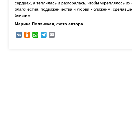
сердцах, а теплилась и разгоралась, чтобы укреплялось и
благочестия, подвижничества и любви к ближним, сделавш
близким!
Марина Полянская, ф
ото автора
VK
Odnoklassniki
WhatsApp
Telegram
Email