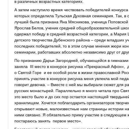
в различных возрастных категориях.
А затем наступило время чествовать победителей конкурс
которых определила Тульская Духовная семинария. Так, в 
лучшей была признана Яна Мясникова, ученица Поповской
Ярослав Белов, ученик средней общеобразовательной шко
одержал победу в средней возрастной категории, а Мария 
детского творчества Дубенского района – среди младших уч
последних победителей, то в этом случае мнения жюри кон
семинарии, работавших абсолютно независимо друг от друг
По признанию Дарьи Загородней, обучающейся в гимназии 
заняла III место в конкурсе рисунка «Прекрасный Афон», д
о Святой Горе и ее особой роли в жизни православной Рос
принять участие в конкурсе рисунка меня увлекла мой педа
говорит девочка. – Вместе с ней мы выбирали сюжет для р
русских монастырей. Параллельно я много читала про Свят
это место было и до сих пор остается настоящей твердыне
хранилищем. Хочется поблагодарить организаторов творческ
открывают новые, малоизвестные нам страницы истории наше
ними связано. Я обязательно приму участие в следующем 
постараюсь занять первое место».