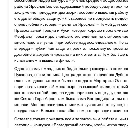
Бесспорный лидер конкурса – ученик средней общеобразо
района Ярослав Белов, одержавший победу сразу в трех н
заслуженно присудили два жюри, особенно выделив работу
его дальнейшую защиту: «Я стараюсь не пропускать подобн
очень люблю историю, – делится Ярослав. – Темой для сво
Православной Греции и Руси, которая хорошо прослеживае
Феофана Грека и дальнейшего его влияния на становление
много нового я узнал при работе над исследованием. Но
впереди – публичная защита проекта, поскольку вопросы з
достойно и аргументировано на них ответить. Тем больше м
испытанием и вышел в финал».
Одна из самых младших победительниц конкурса в номина
Цуканова, воспитанница Центра детского творчества Дубенс
главным вдохновителем была ее педагог Маргарита Олегов
нарисовать красивый монастырь на высокой скале, которы
как-то сама собой пришла идея нарисовать еще двух летающ
же Святая Гора Афон, там была сама Богородица, и там по
монахи. Мне понравилось принимать участие в конкурсе, по
поздравляли. Большое спасибо всем, кто проводит такие 
Остается только пожелать всем талантливым ребятам, чьи
летопись конкурса «Благодатный отрок», чтобы искра творч