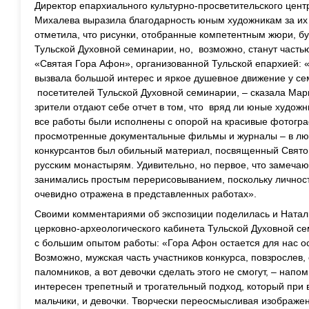
Директор епархиального культурно-просветительского цен
Михалева выразила благодарность юным художникам за их 
отметила, что рисунки, отобранные компетентным жюри, бу
Тульской Духовной семинарии, но, возможно, станут част
«Святая Гора Афон», организованной Тульской епархией:
вызвала большой интерес и яркое душевное движение у се
посетителей Тульской Духовной семинарии, – сказала Мар
зрители отдают себе отчет в том, что вряд ли юные художн
все работы были исполнены с опорой на красивые фотогр
просмотренные документальные фильмы и журналы – в лю
конкурсантов был обильный материал, посвященный Свят
русским монастырям. Удивительно, но первое, что замечают
занимались простым перерисовыванием, поскольку личност
очевидно отражена в представленных работах».
Своими комментариями об экспозиции поделилась и Натал
церковно-археологического кабинета Тульской Духовной с
с большим опытом работы: «Гора Афон остается для нас 
Возможно, мужская часть участников конкурса, повзрослев,
паломников, а вот девочки сделать этого не смогут, – напо
интересен трепетный и трогательный подход, который при
мальчики, и девочки. Творчески переосмысливая изображен