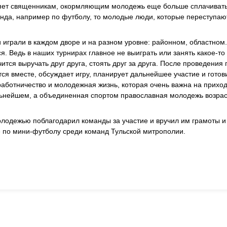
оляет священникам, окормляющим молодежь еще больше сплачиват
нда, например по футболу, то молодые люди, которые переступаю
и играли в каждом дворе и на разном уровне: районном, областном
я. Ведь в наших турнирах главное не выиграть или занять какое-то
ится выручать друг друга, стоять друг за друга. После проведения
ся вместе, обсуждает игру, планирует дальнейшее участие и готови
ботничество и молодежная жизнь, которая очень важна на приходе
льнейшем, а объединенная спортом православная молодежь возрас
лодежью поблагодарил команды за участие и вручил им грамоты и 
 по мини-футболу среди команд Тульской митрополии.