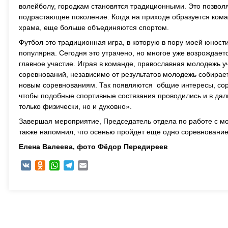
волейболу, городкам становятся традиционными. Это позв
подрастающее поколение. Когда на приходе образуется кома
храма, еще больше объединяются спортом.
Футбол это традиционная игра, в которую в пору моей юност
популярна. Сегодня это утрачено, но многое уже возрождаетс
главное участие. Играя в команде, православная молодежь уч
соревнований, независимо от результатов молодежь собирает
новым соревнованиям. Так появляются общие интересы, сора
чтобы подобные спортивные состязания проводились и в да
только физически, но и духовно».
Завершая мероприятие, Председатель отдела по работе с мо
также напомнил, что осенью пройдет еще одно соревнование
Елена Валеева,
фото Фёдор Передиреев
VK
Odnoklassniki
WhatsApp
Telegram
Email