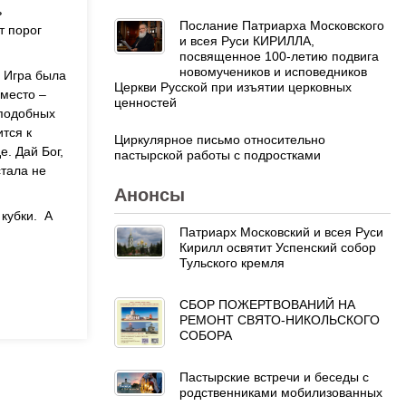
ь
Послание Патриарха Московского
т порог
и всея Руси КИРИЛЛА,
посвященное 100-летию подвига
новомучеников и исповедников
. Игра была
Церкви Русской при изъятии церковных
 место –
ценностей
 подобных
тся к
Циркулярное письмо относительно
. Дай Бог,
пастырской работы с подростками
тала не
Анонсы
кубки. А
Патриарх Московский и всея Руси
Кирилл освятит Успенский собор
Тульского кремля
СБОР ПОЖЕРТВОВАНИЙ НА
РЕМОНТ СВЯТО-НИКОЛЬСКОГО
СОБОРА
Пастырские встречи и беседы с
родственниками мобилизованных