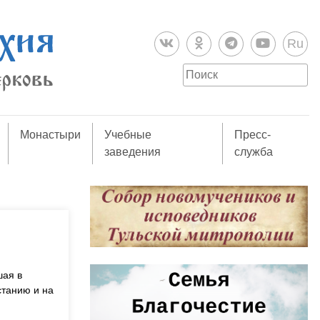
Ru
Монастыри
Учебные
Пресс-
заведения
служба
шая в
станию и на