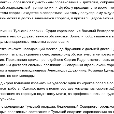
лексий обратился к участникам соревнования и зрителям, собрав
тый епархиальный турнир по мини-футболу проходит в то время, к
тели спорта находятся в сопереживании этому популярному виду с
дежь может и должна заниматься спортом, и призвал щедрое Божие
гочиний Тульской епархии. Судил соревнования Василий Викторови
ла в теплой дружественной обстановке. Зрители, собравшиеся в за
 кульминационные моменты соревнования.
открыть счет: нападающий Александр Дружинин с дальней дистанц
ния пыталась сравнять счет, однако ряд обстоятельств не позволи
ия. Прихожанин храма преподобного Сергия Радонежского, возгл
что им достался сильный противник: «Соперники играли очень хор
менам и нашему нападающему Александру Дружинину. Команда Цент
нее, но они молодцы!
д игрой волнений избежать не удалось: один из игроков попал в бо
сится работы. Однако, даже в новом составе команды мы смогли заб
внования за хорошую подготовку матча, за профессиональное суде
турнире».
 с молодежью Тульской епархии, благочинный Северного городског
ью спортивные состязания в Тульской епархии: соревнования по 