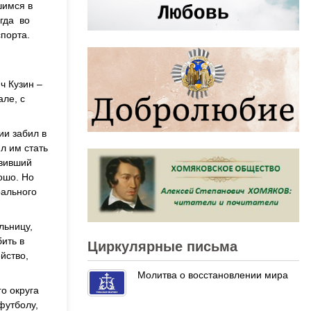
шимся в
огда во
порта.
ч Кузин –
ле, с
ии забил в
л им стать
авивший
ошо. Но
рального
льницу,
ить в
Циркулярные письма
йство,
Молитва о восстановлении мира
о округа
футболу,