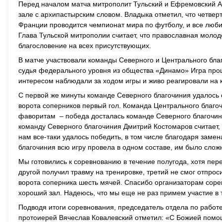
Перед началом матча митрополит Тульский и Ефремовский А
зале с архипастырским словом. Владыка отметил, что четвер
Франции проводится чемпионат мира по футболу, и все люби
Глава Тульской митрополии считает, что православная моло
благословение на всех присутствующих.
В матче участвовали команды Северного и Центрального бла
судья федерального уровня из общества «Динамо» Игра прош
интересом наблюдали за ходом игры и живо реагировали на
С первой же минуты команде Северного благочиния удалось 
ворота соперников первый гол. Команда Центрального благочи
фаворитам – победа досталась команде Северного благочин
команду Северного благочиния Дмитрий Костомаров считает, 
нам все-таки удалось победить, в том числе благодаря за
благочиния всю игру провела в одном составе, им было слож
Мы готовились к соревнованию в течение полугода, хотя пере
другой получил травму на тренировке, третий не смог отпро
ворота соперника шесть мячей. Спасибо организаторам соре
хороший зал. Надеюсь, что мы еще не раз примем участие в 
Подводя итоги соревнования, председатель отдела по работе
протоиерей Вячеслав Ковалевский отметил: «С Божией помощ