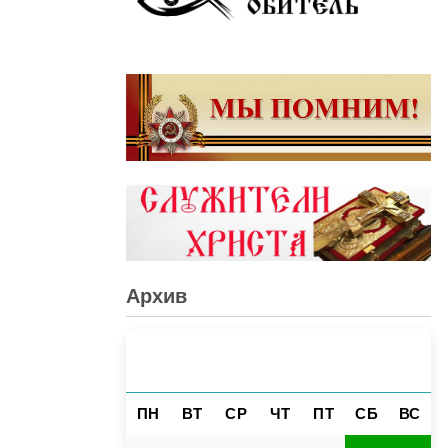
Архив
АВГУСТ 2026
«
»
ПН
ВТ
СР
ЧТ
ПТ
СБ
ВС