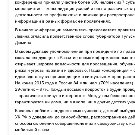
конференции приняли участие более 300 человек из 7 суб
мероприятия – консолидация усилий и опыта различных ст
деятельности по профилактике и ликвидации распростране
информации в разных формах её проявлениях.
В начале конференции заместитель председателя правите
Левина огласила приветственное слово губернатора Тульск
Дюмина.
В своем докладе уполномоченная при президенте по прав
сказала следующее: «Развитие новых информационных те
открывает широкие возможности для просвещения, обучени
риски и угрозы их жизни и здоровью. Наша конференция – с
идем вдогонку за происходящим в виртуальном пространств
На конец 2015 года в России 84 млн. чел. (70% населения) 
29-летних – 97%. Каждый восьмой подросток в будни провод
– практически «живут в интернете». Между тем безопасност
гарантируется ни дома, ни в школе, ни в других детских уч
Касаясь проблемы подростковых суицидов, детский омбуд
УК РФ о доведении до самоубийства, распространив ее де
способы склонения совершеннолетних к самоубийству с ис
мобильной связи.