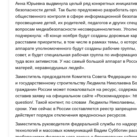
Анна Юрьевна выдвинула целый ряд конкретных инициати
безопасности детей. Так было предложено разработать о
общественного контроля в сфере информационной безопас
просвещение детей, их родителей, педагогов и других спе
вопросам медиабезопасности несовершеннолетних. Уполн
подчеркнула: «В конце ноября будут созданы дорожные ка
расставим приоритеты, в том числе в рамках темы, о котор
аппарате уполномоченного будут созданы рабочие группы,
совет, и будет специальная рабочая группа по информаци
туда всех активистов. У нас самый большой аппарат в Росс
матерей, неравнодушных людей».
Заместитель председателя Комитета Совета Федерации по
и государственному строительству Людмила Николаевна Бо
гражданин России может пожаловаться на ресурс, содер
оставив заявку на официальном сайте «Роскомнадзора»:
ht
question/
. Такой контент, по словам Людмилы Николаевны,
сроки. Уже сейчас в России составляется реестр запрещенн
действует порядок отключения вредоносных ресурсов.
Заместитель руководителя федеральной службы по надзор
технологий и массовых коммуникаций Вадим Субботин расск
требованиями федерального закона о блокировании сайто