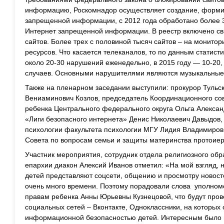
информацию, Роскомнадор осуществляет создание, форми
запрещенной информации, с 2012 года обработано более 34
Интернет запрещенной информации. В реестр включено св
сайтов. Более трех с половиной тысяч сайтов – на монитор
ресурсов. Что касается телеканалов, то по данным статисти
около 20-30 нарушений еженедельно, в 2015 году — 10-20, 
случаев. Основными нарушителями являются музыкальные
Также на пленарном заседании выступили: прокурор Тульс
Вениаминович Козлов, председатель Координационного со
ребенка Центрального федерального округа Ольга Алекса
«Лиги безопасного интернета» Денис Николаевич Давыдов
психологии факультета психологии МГУ Лидия Владимиров
Совета по вопросам семьи и защиты материнства протоие
Участник мероприятия, сотрудник отдела религиозного обр
епархии диакон Алексий Иванов отметил: «На мой взгляд,
детей представляют соцсети, общению и просмотру новост
очень много времени. Поэтому порадовали слова уполном
правам ребенка Анны Юрьевны Кузнецовой, что будут пров
социальных сетей – Вконтакте, Одноклассники, на которых 
информационной безопасностью детей. Интересным было 