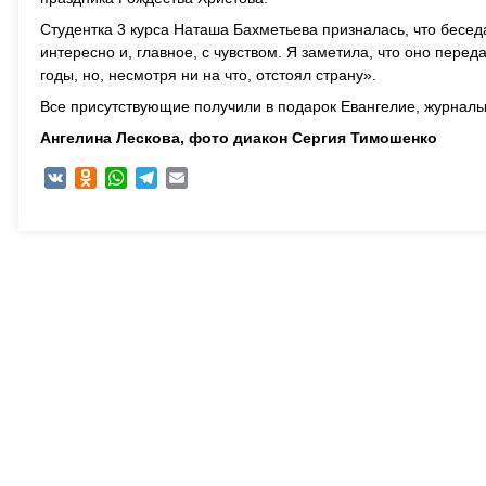
Студентка 3 курса Наташа Бахметьева призналась, что бесед
интересно и, главное, с чувством. Я заметила, что оно перед
годы, но, несмотря ни на что, отстоял страну».
Все присутствующие получили в подарок Евангелие, журнал
Ангелина Лескова, ф
ото диакон Сергия Тимошенко
VK
Odnoklassniki
WhatsApp
Telegram
Email