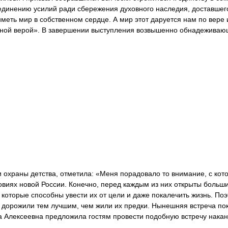
ъединению усилий ради сбережения духовного наследия, доставшег
меть мир в собственном сердце. А мир этот даруется нам по вере 
ичной верой». В завершении выступления возвышенно обнадежива
 охраны детства, отметила: «Меня порадовало то внимание, с кот
овиях новой России. Конечно, перед каждым из них открыты больш
которые способны увести их от цели и даже покалечить жизнь. Поэ
 дорожили тем лучшим, чем жили их предки. Нынешняя встреча пок
ана Алексеевна предложила гостям провести подобную встречу нака