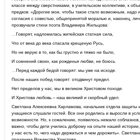
классе между сверстниками, в учительском коллективе, к об
предков: «Дорогие мои, чтобы такое стало возможным, надо и
согласия с совестью, общепринятой моралью и, наконец, л
прозвучали стихи поэта Владимира Жильцова:
…Говорят, надломилась житейская статная сила,
Что от века до века спасала крещеную Русь,
Но не верую в то, как бы грустно и тяжко ни было,
И сомнений своих, как рожденья любви, не боюсь.
…Перед каждой бедой говорят: мы уже на исходе.
После наших побед говорят: отодвинут предел.
Нет пределов у нас, мы в великом Христовом походе.
И Христова любовь – наш великий и скорбный удел.
Светлана Алексеевна Харламова, начальник отдела защиты и
учащиеся слушали гостей. Все они родились и выросли в усл
возможности. Но, к сожалению, появилось немало соблазнов, 
важно, чтобы дети учились доброму на опыте нашей истории,
у нас есть то, чего надо держаться и чем дорожить». Светл
праздника Рождества Христова.