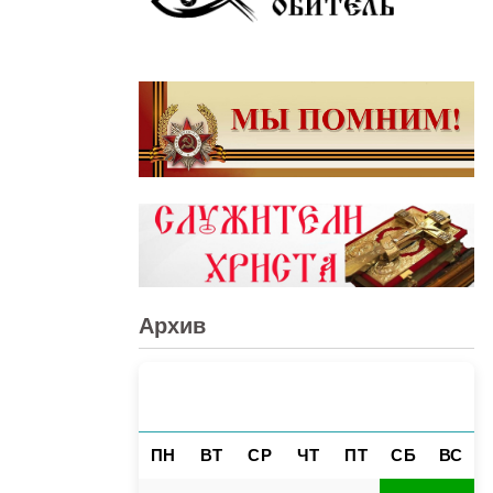
Архив
АВГУСТ 2026
«
»
ПН
ВТ
СР
ЧТ
ПТ
СБ
ВС