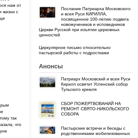
ося нам от
Послание Патриарха Московского
и жизни с
и всея Руси КИРИЛЛА,
юще
посвященное 100-летию подвига
новомучеников и исповедников
Церкви Русской при изъятии церковных
ценностей
Циркулярное письмо относительно
пастырской работы с подростками
Анонсы
Патриарх Московский и всея Руси
Кирилл освятит Успенский собор
Тульского кремля
СБОР ПОЖЕРТВОВАНИЙ НА
орым
РЕМОНТ СВЯТО-НИКОЛЬСКОГО
ие
СОБОРА
тому так
азала, что
Пастырские встречи и беседы с
нуне
родственниками мобилизованных