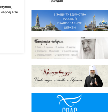
граждан
ступно,
 народ в те