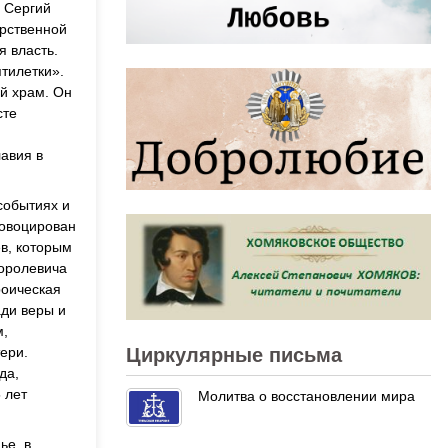
й Сергий
арственной
я власть.
тилетки».
ий храм. Он
сте
авия в
событиях и
ровоцирован
в, которым
королевича
роическая
ади веры и
м,
Циркулярные письма
ери.
да,
 лет
Молитва о восстановлении мира
ье, в