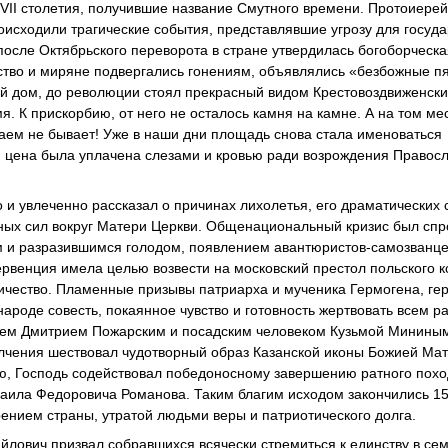
XVII столетия, получившие название Смутного времени. Протоиере
оисходили трагические события, представлявшие угрозу для госуд
после Октябрьского переворота в стране утвердилась богоборческа
ство и миряне подвергались гонениям, объявлялись «безбожные пя
лый дом, до революции стоял прекрасный видом Крестовоздвиженск
я. К прискорбию, от него не осталось камня на камне. А на том ме
гаем не бывает! Уже в наши дни площадь снова стала именоваться
ая цена была уплачена слезами и кровью ради возрождения Правосл
и увлеченно рассказал о причинах лихолетья, его драматических 
дных сил вокруг Матери Церкви. Общенациональный кризис был сп
м и разразившимся голодом, появлением авантюристов-самозванце
ервенция имела целью возвести на московский престол польского 
личество. Пламенные призывы патриарха и мученика Гермогена, ге
ароде совесть, покаянное чувство и готовность жертвовать всем р
язем Дмитрием Пожарским и посадским человеком Кузьмой Минины
лчения шествовал чудотворный образ Казанской иконы Божией Мат
ю, Господь содействовал победоносному завершению ратного похо
аила Федоровича Романова. Таким благим исходом закончились 15
нием страны, утратой людьми веры и патриотического долга.
йлович призвал собравшихся всячески стремиться к единству в сем