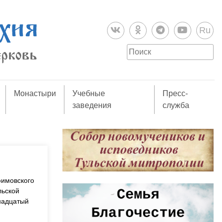
Ru
Монастыри
Учебные
Пресс-
заведения
служба
фимовского
льской
надцатый