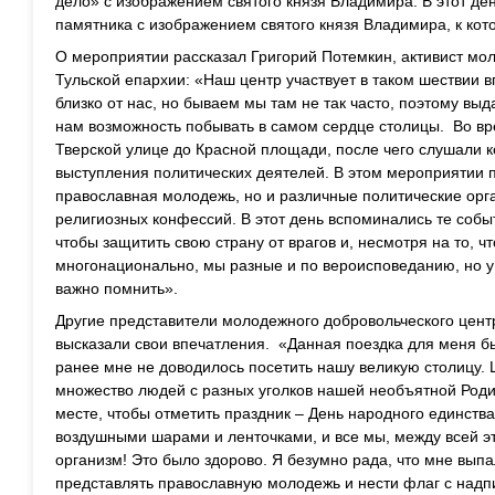
дело» с изображением святого князя Владимира. В этот ден
памятника с изображением святого князя Владимира, к ко
О мероприятии рассказал Григорий Потемкин, активист мо
Тульской епархии: «Наш центр участвует в таком шествии 
близко от нас, но бываем мы там не так часто, поэтому вы
нам возможность побывать в самом сердце столицы. Во в
Тверской улице до Красной площади, после чего слушали 
выступления политических деятелей. В этом мероприятии п
православная молодежь, но и различные политические орг
религиозных конфессий. В этот день вспоминались те собы
чтобы защитить свою страну от врагов и, несмотря на то, ч
многонационально, мы разные и по вероисповеданию, но у 
важно помнить».
Другие представители молодежного добровольческого цент
высказали свои впечатления. «Данная поездка для меня б
ранее мне не доводилось посетить нашу великую столицу.
множество людей с разных уголков нашей необъятной Род
месте, чтобы отметить праздник – День народного единств
воздушными шарами и ленточками, и все мы, между всей эт
организм! Это было здорово. Я безумно рада, что мне вып
представлять православную молодежь и нести флаг с надп