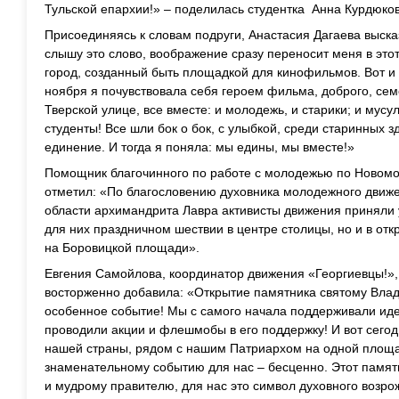
Тульской епархии!» – поделилась студентка Анна Курдюков
Присоединяясь к словам подруги, Анастасия Дагаева выска
слышу это слово, воображение сразу переносит меня в это
город, созданный быть площадкой для кинофильмов. Вот и 
ноября я почувствовала себя героем фильма, доброго, сем
Тверской улице, все вместе: и молодежь, и старики; и мусу
студенты! Все шли бок о бок, с улыбкой, среди старинных
единение. И тогда я поняла: мы едины, мы вместе!»
Помощник благочинного по работе с молодежью по Новомо
отметил: «По благословению духовника молодежного движ
области архимандрита Лавра активисты движения приняли 
для них праздничном шествии в центре столицы, но и в от
на Боровицкой площади».
Евгения Самойлова, координатор движения «Георгиевцы!»,
восторженно добавила: «Открытие памятника святому Влад
особенное событие! Мы с самого начала поддерживали иде
проводили акции и флешмобы в его поддержку! И вот сегод
нашей страны, рядом с нашим Патриархом на одной площад
знаменательному событию для нас – бесценно. Этот памят
и мудрому правителю, для нас это символ духовного возро