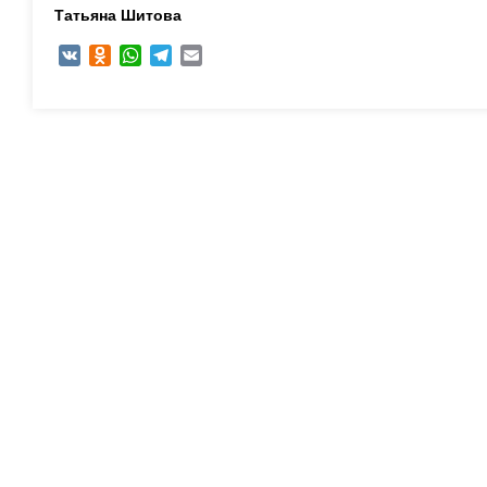
Татьяна Шитова
VK
Odnoklassniki
WhatsApp
Telegram
Email