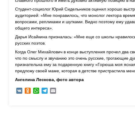
славного прошлого и иметь духовно активную позицию в н
Студент-социолог Юрий Сидельников оценил хорошо выстр
аудиторией: «Мне понравилось, что монолог лектора врем
вопросами, репликами и шутками. Видно поэтому ему уда
общего интереса».
Дарья Исайкина призналась: «Мне еще со школы нравилось
русских поэтов.
Когда Олег Михайлович в конце выступления прочел два сво
что по смыслу и звучанию это очень русские, трогающие душ
признательна ему за подаренную книгу «Горюша моя ясна
предложу своей маме, которая в детстве пристрастила мен
Ангелина Лескова, ф
ото автора
VK
Odnoklassniki
WhatsApp
Telegram
Email