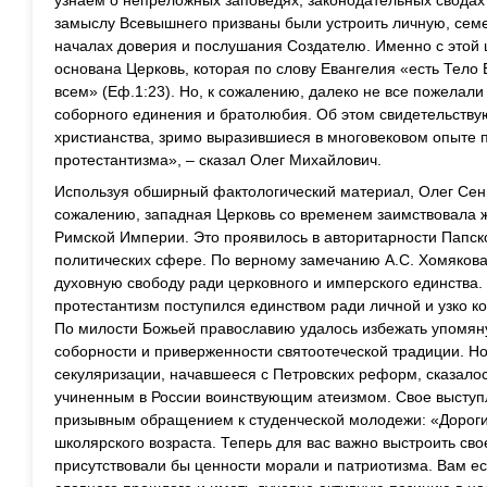
узнаем о непреложных заповедях, законодательных сводах 
замыслу Всевышнего призваны были устроить личную, сем
началах доверия и послушания Создателю. Именно с этой
основана Церковь, которая по слову Евангелия «есть Тело
всем» (Еф.1:23). Но, к сожалению, далеко не все пожелал
соборного единения и братолюбия. Об этом свидетельствую
христианства, зримо выразившиеся в многовековом опыте 
протестантизма», – сказал Олег Михайлович.
Используя обширный фактологический материал, Олег Сенин
сожалению, западная Церковь со временем заимствовала ж
Римской Империи. Это проявилось в авторитарности Папской
политических сфере. По верному замечанию А.С. Хомякова
духовную свободу ради церковного и имперского единства.
протестантизм поступился единством ради личной и узко 
По милости Божьей православию удалось избежать упомян
соборности и приверженности святоотеческой традиции. Но
секуляризации, начавшееся с Петровских реформ, сказало
учиненным в России воинствующим атеизмом. Свое высту
призывным обращением к студенческой молодежи: «Дорогие
школярского возраста. Теперь для вас важно выстроить св
присутствовали бы ценности морали и патриотизма. Вам ес