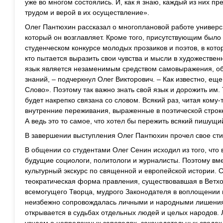
уже во многом состоялись. И, как я знаю, каждый из них п
трудом и верой в их осуществление».
Олег Пантюхин рассказал о многоплановой работе универс
который он возглавляет. Кроме того, присутствующим было
студенческом конкурсе молодых прозаиков и поэтов, в кото
кто пытается выразить свои чувства и мысли в художествен
язык является незаменимым средством самовыражения, о
знаний, – подчеркнул Олег Викторович. – Как известно, ещ
Слово». Поэтому так важно знать свой язык и дорожить им
будет накрепко связана со словом. Всякий раз, читая кому-т
внутренние переживания, выраженные в поэтической строке,
А ведь это то самое, что хотел бы пережить всякий пишущи
В завершении выступления Олег Пантюхин прочел свое сти
В общении со студентами Олег Сенин исходил из того, что
будущие социологи, политологи и журналисты. Поэтому вме
культурный экскурс по священной и европейской истории. 
теократическая форма правления, существовавшая в Ветхо
всемогущего Творца, мудрого Законодателя в воплощении 
неизбежно сопровождалась личными и народными лишения
открывается в судьбах отдельных людей и целых народов. 